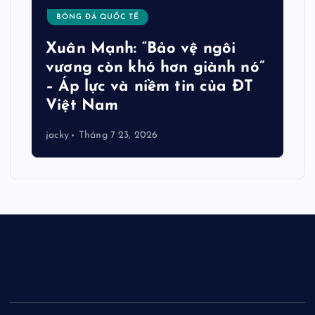
BÓNG ĐÁ QUỐC TẾ
Xuân Mạnh: “Bảo vệ ngôi
vương còn khó hơn giành nó”
– Áp lực và niềm tin của ĐT
Việt Nam
jacky
Tháng 7 23, 2026