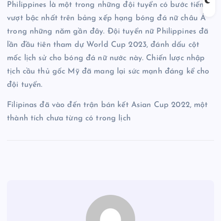
Philippines là một trong những đội tuyển có bước tiến
vượt bậc nhất trên bảng xếp hạng bóng đá nữ châu Á
trong những năm gần đây. Đội tuyển nữ Philippines đã
lần đầu tiên tham dự World Cup 2023, đánh dấu cột
mốc lịch sử cho bóng đá nữ nước này. Chiến lược nhập
tịch cầu thủ gốc Mỹ đã mang lại sức mạnh đáng kể cho
đội tuyển.
Filipinas đã vào đến trận bán kết Asian Cup 2022, một
thành tích chưa từng có trong lịch