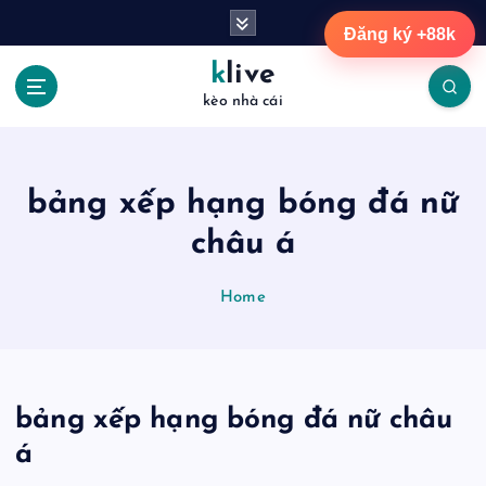
S
Đăng ký +88k
k
i
klive
p
kèo nhà cái
t
o
c
o
bảng xếp hạng bóng đá nữ
n
t
châu á
e
n
Home
t
bảng xếp hạng bóng đá nữ châu
á