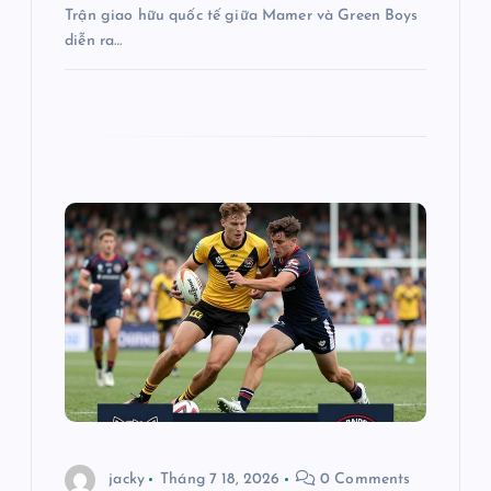
Trận giao hữu quốc tế giữa Mamer và Green Boys
t
diễn ra…
jacky
Tháng 7 18, 2026
0 Comments