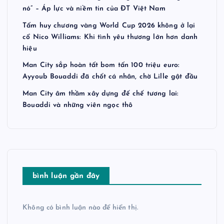
nó” – Áp lực và niềm tin của ĐT Việt Nam
Tấm huy chương vàng World Cup 2026 không ở lại
cổ Nico Williams: Khi tình yêu thương lớn hơn danh
hiệu
Man City sắp hoàn tất bom tấn 100 triệu euro:
Ayyoub Bouaddi đã chốt cá nhân, chờ Lille gật đầu
Man City âm thầm xây dựng đế chế tương lai:
Bouaddi và những viên ngọc thô
bình luận gần đây
Không có bình luận nào để hiển thị.