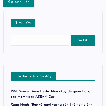
Tìm kiếm
Tìm kiếm
Các bài viết gần đây
Việt Nam – Timor Leste: Màn chạy đà quan trọng
cho tham vọng ASEAN Cup
Xuân Mạnh: “Bảo vệ ngôi vương còn khó hơn giành