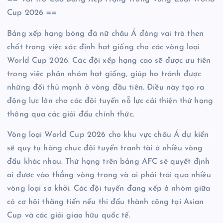
Cup 2026 ==
Bảng xếp hạng bóng đá nữ châu Á đóng vai trò then
chốt trong việc xác định hạt giống cho các vòng loại
World Cup 2026. Các đội xếp hạng cao sẽ được ưu tiên
trong việc phân nhóm hạt giống, giúp họ tránh được
những đối thủ mạnh ở vòng đầu tiên. Điều này tạo ra
động lực lớn cho các đội tuyển nỗ lực cải thiện thứ hạng
thông qua các giải đấu chính thức.
Vòng loại World Cup 2026 cho khu vực châu Á dự kiến
sẽ quy tụ hàng chục đội tuyển tranh tài ở nhiều vòng
đấu khác nhau. Thứ hạng trên bảng AFC sẽ quyết định
ai được vào thẳng vòng trong và ai phải trải qua nhiều
vòng loại sơ khởi. Các đội tuyển đang xếp ở nhóm giữa
có cơ hội thăng tiến nếu thi đấu thành công tại Asian
Cup và các giải giao hữu quốc tế.