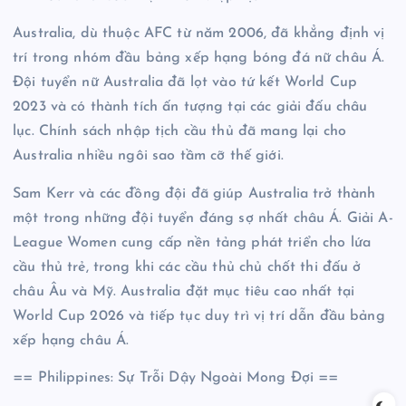
Australia, dù thuộc AFC từ năm 2006, đã khẳng định vị
trí trong nhóm đầu bảng xếp hạng bóng đá nữ châu Á.
Đội tuyển nữ Australia đã lọt vào tứ kết World Cup
2023 và có thành tích ấn tượng tại các giải đấu châu
lục. Chính sách nhập tịch cầu thủ đã mang lại cho
Australia nhiều ngôi sao tầm cỡ thế giới.
Sam Kerr và các đồng đội đã giúp Australia trở thành
một trong những đội tuyển đáng sợ nhất châu Á. Giải A-
League Women cung cấp nền tảng phát triển cho lứa
cầu thủ trẻ, trong khi các cầu thủ chủ chốt thi đấu ở
châu Âu và Mỹ. Australia đặt mục tiêu cao nhất tại
World Cup 2026 và tiếp tục duy trì vị trí dẫn đầu bảng
xếp hạng châu Á.
== Philippines: Sự Trỗi Dậy Ngoài Mong Đợi ==