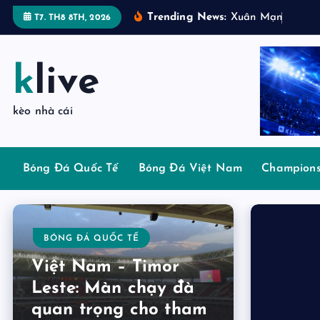
S
Trending News:
X
u
â
n
M
ạ
n
h
:
“
B
ả
o
T7. TH8 8TH, 2026
k
i
p
klive
t
o
kèo nhà cái
c
o
n
Bóng Đá Quốc Tế
Bóng Đá Việt Nam
Champions
t
e
n
BÓNG ĐÁ QUỐC TẾ
t
Việt Nam – Timor
Leste: Màn chạy đà
quan trọng cho tham