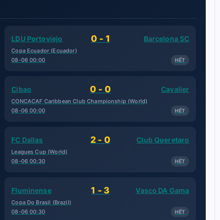
0 - 1
LDU Portoviejo
Barcelona SC
Copa Ecuador (Ecuador)
08-06 00:00
HẾT
0 - 0
Cibao
Cavalier
CONCACAF Caribbean Club Championship (World)
08-06 00:00
HẾT
2 - 0
FC Dallas
Club Queretaro
Leagues Cup (World)
08-06 00:30
HẾT
1 - 3
Fluminense
Vasco DA Gama
Copa Do Brasil (Brazil)
08-06 00:30
HẾT