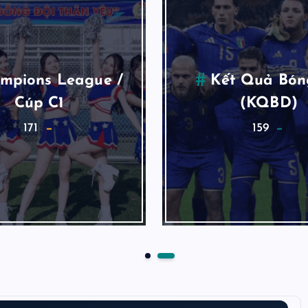
mpions League /
Kết Quả Bón
Cúp C1
(KQBD)
171
159