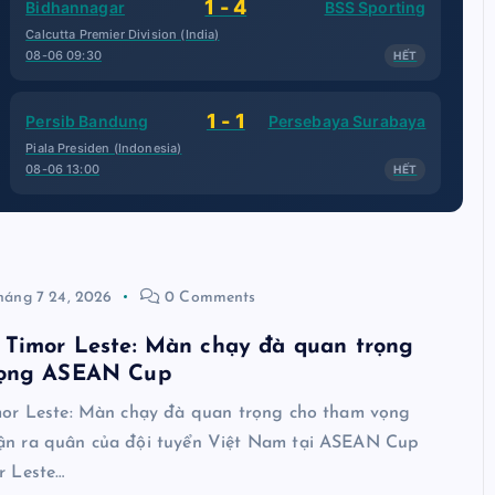
1 - 4
Bidhannagar
BSS Sporting
Calcutta Premier Division (India)
08-06 09:30
HẾT
1 - 1
Persib Bandung
Persebaya Surabaya
Piala Presiden (Indonesia)
08-06 13:00
HẾT
háng 7 24, 2026
0 Comments
 Timor Leste: Màn chạy đà quan trọng
vọng ASEAN Cup
or Leste: Màn chạy đà quan trọng cho tham vọng
n ra quân của đội tuyển Việt Nam tại ASEAN Cup
r Leste…