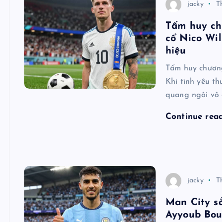
jacky
T
Tấm huy ch
cổ Nico Wil
hiệu
Tấm huy chương
Khi tình yêu t
quang ngôi vô 
Continue rea
jacky
T
Man City sắ
Ayyoub Boua