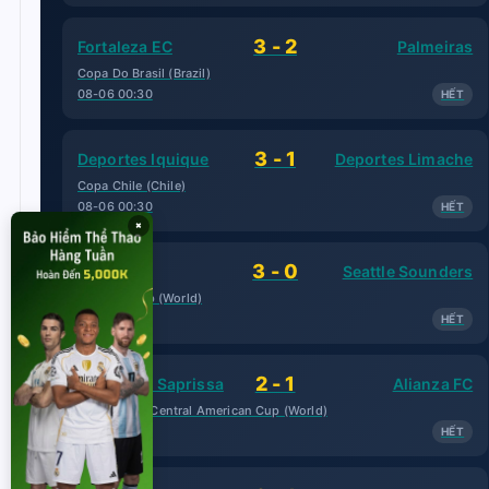
3 - 2
Fortaleza EC
Palmeiras
Copa Do Brasil (Brazil)
08-06 00:30
HẾT
3 - 1
Deportes Iquique
Deportes Limache
Copa Chile (Chile)
08-06 00:30
HẾT
×
3 - 0
Toluca
Seattle Sounders
Leagues Cup (World)
08-06 02:00
HẾT
2 - 1
Deportivo Saprissa
Alianza FC
CONCACAF Central American Cup (World)
08-06 02:00
HẾT