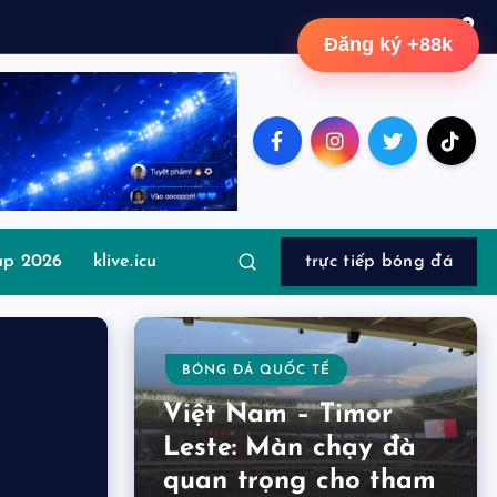
Đăng ký +88k
up 2026
klive.icu
trực tiếp bóng đá
BÓNG ĐÁ QUỐC TẾ
Việt Nam – Timor
Leste: Màn chạy đà
quan trọng cho tham