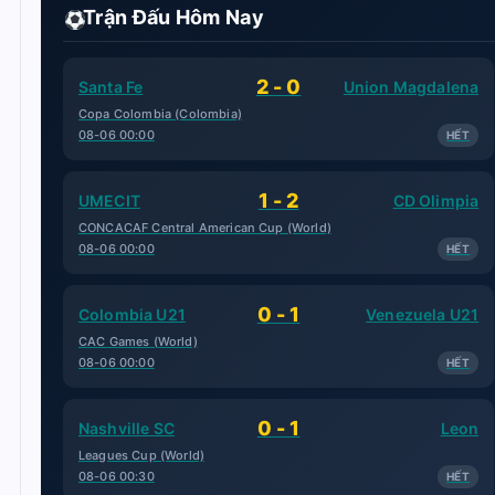
Trận Đấu Hôm Nay
2 - 0
Santa Fe
Union Magdalena
Copa Colombia (Colombia)
08-06 00:00
HẾT
1 - 2
UMECIT
CD Olimpia
CONCACAF Central American Cup (World)
08-06 00:00
HẾT
0 - 1
Colombia U21
Venezuela U21
CAC Games (World)
08-06 00:00
HẾT
0 - 1
Nashville SC
Leon
Leagues Cup (World)
08-06 00:30
HẾT