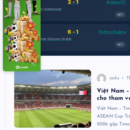
3 - 1
Persija
Arema FC
Piala Presiden (Indonesia)
08-06 08:30
HẾT
6 - 1
Kalighat
Patha Chakra
Calcutta Premier Division (India)
08-06 09:30
HẾT
jacky
T
Việt Nam –
cho tham 
Việt Nam – Tim
ASEAN Cup Trậ
2026 gặp Timo