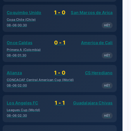
1 - 0
Coquimbo Unido
San Marcos de Arica
Copa Chile (Chile)
08-06 00:30
HẾT
0 - 1
Once Caldas
America de Cali
Primera A (Colombia)
08-06 01:30
HẾT
1 - 0
Alianza
CS Herediano
CONCACAF Central American Cup (World)
08-06 02:00
HẾT
1 - 1
Los Angeles FC
Guadalajara Chivas
Leagues Cup (World)
08-06 02:30
HẾT