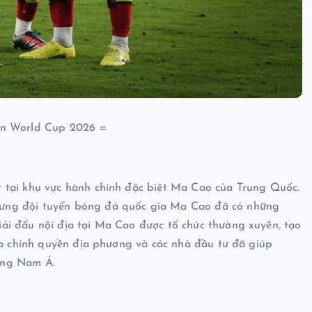
ến World Cup 2026 =
 tại khu vực hành chính đặc biệt Ma Cao của Trung Quốc.
ưng đội tuyển bóng đá quốc gia Ma Cao đã có những
ải đấu nội địa tại Ma Cao được tổ chức thường xuyên, tạo
ủa chính quyền địa phương và các nhà đầu tư đã giúp
ông Nam Á.