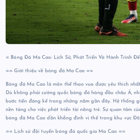
= Bóng Đá Ma Cao: Lịch Sử, Phát Triển Và Hành Trình Đ
== Giới thiệu về bóng đá Ma Cao ==
Bóng đá Ma Cao là môn thể thao vua được yêu thích nhất
Dù không phải cường quốc bóng đá hàng đầu châu Á, nh
bước tiến đáng kể trong những năm gần đây. Hệ thống gi
nền tảng cho việc phát triển tài năng trẻ. Sự quan tâm c
bóng đá Ma Cao dần khẳng định vị thế trong khu vực Đ
== Lịch sử đội tuyển bóng đá quốc gia Ma Cao ==