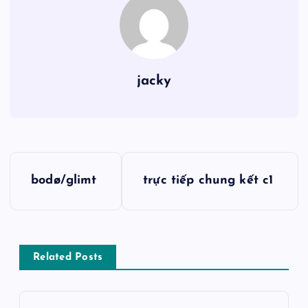
jacky
Đ
bodø/glimt
trực tiếp chung kết c1
i
ề
Related Posts
u
h