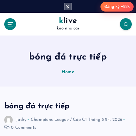
S
Đăng ký +88k
k
i
klive
p
kèo nhà cái
t
o
c
o
bóng đá trực tiếp
n
t
Home
e
n
t
bóng đá trực tiếp
jacky
Champions League / Cúp C1
Tháng 5 24, 2026
0 Comments