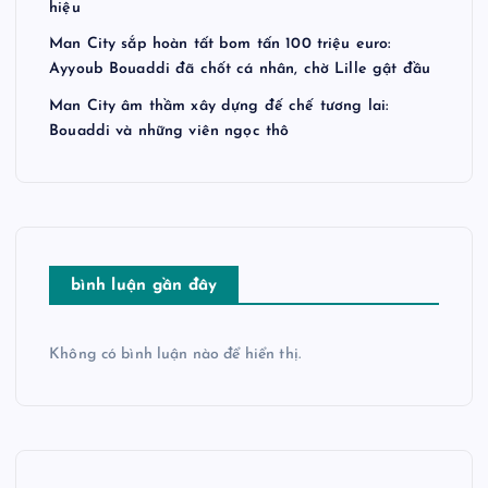
hiệu
Man City sắp hoàn tất bom tấn 100 triệu euro:
Ayyoub Bouaddi đã chốt cá nhân, chờ Lille gật đầu
Man City âm thầm xây dựng đế chế tương lai:
Bouaddi và những viên ngọc thô
bình luận gần đây
Không có bình luận nào để hiển thị.