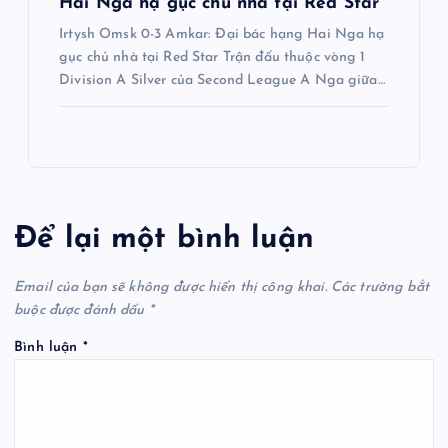
Hai Nga hạ gục chủ nhà tại Red Star
Irtysh Omsk 0-3 Amkar: Đại bác hạng Hai Nga hạ
gục chủ nhà tại Red Star Trận đấu thuộc vòng 1
Division A Silver của Second League A Nga giữa…
Để lại một bình luận
Email của bạn sẽ không được hiển thị công khai.
Các trường bắt
buộc được đánh dấu
*
Bình luận
*