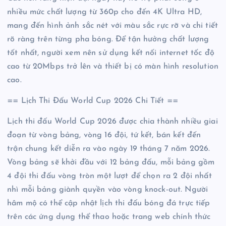
nhiều mức chất lượng từ 360p cho đến 4K Ultra HD,
mang đến hình ảnh sắc nét với màu sắc rực rỡ và chi tiết
rõ ràng trên từng pha bóng. Để tận hưởng chất lượng
tốt nhất, người xem nên sử dụng kết nối internet tốc độ
cao từ 20Mbps trở lên và thiết bị có màn hình resolution
cao.
== Lịch Thi Đấu World Cup 2026 Chi Tiết ==
Lịch thi đấu World Cup 2026 được chia thành nhiều giai
đoạn từ vòng bảng, vòng 16 đội, tứ kết, bán kết đến
trận chung kết diễn ra vào ngày 19 tháng 7 năm 2026.
Vòng bảng sẽ khởi đầu với 12 bảng đấu, mỗi bảng gồm
4 đội thi đấu vòng tròn một lượt để chọn ra 2 đội nhất
nhì mỗi bảng giành quyền vào vòng knock-out. Người
hâm mộ có thể cập nhật lịch thi đấu bóng đá trực tiếp
trên các ứng dụng thể thao hoặc trang web chính thức