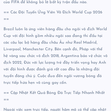
của FIFA để không bỏ lỡ bất kỳ trận đấu nào.
== Các Đội Tuyển Ứng Viên Vô Địch World Cup 2026
==
Brazil luôn là ứng viên hàng đầu cho ngôi vô địch World
Cup với đội hình gồm nhiều ngôi sao đang thi đấu tại
các câu lạc bộ hàng đầu châu Âu như Real Madrid,
Liverpool, Manchester City. Bên cạnh đó, Pháp với thế
hệ vàng sau chức vô địch 2018, Argentina bảo vệ chức vô
địch 2022, Đức với lực lượng trẻ đầy triển vọng hay Anh
với đội hình được đánh giá rất cao đều là những đội
tuyển đáng chú ý. Cuộc đua đến ngôi vương bóng đá
trực tiếp hứa hẹn vô cùng gay cấn.
== Cập Nhật Kết Quả Bóng Đá Trực Tiếp Nhanh Nhất
==
Ngoài việc xem trực tiếp, người hâm mộ có thể cập nhật