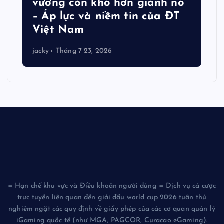
vương còn khó hơn giành nó”
– Áp lực và niềm tin của ĐT
Việt Nam
jacky
Tháng 7 23, 2026
= Hạn chế khu vực và Điều khoản người dùng = Dịch vụ cá cược
trực tuyến liên quan đến giải đấu world cup 2026 tuân thủ
nghiêm ngặt các quy định về giấy phép của các cơ quan quản lý
iGaming quốc tế (như MGA, PAGCOR, Curacao eGaming).