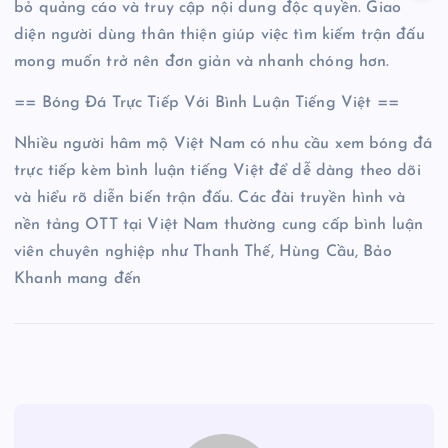
bỏ quảng cáo và truy cập nội dung độc quyền. Giao
diện người dùng thân thiện giúp việc tìm kiếm trận đấu
mong muốn trở nên đơn giản và nhanh chóng hơn.
== Bóng Đá Trực Tiếp Với Bình Luận Tiếng Việt ==
Nhiều người hâm mộ Việt Nam có nhu cầu xem bóng đá
trực tiếp kèm bình luận tiếng Việt để dễ dàng theo dõi
và hiểu rõ diễn biến trận đấu. Các đài truyền hình và
nền tảng OTT tại Việt Nam thường cung cấp bình luận
viên chuyên nghiệp như Thanh Thế, Hùng Cầu, Bảo
Khanh mang đến