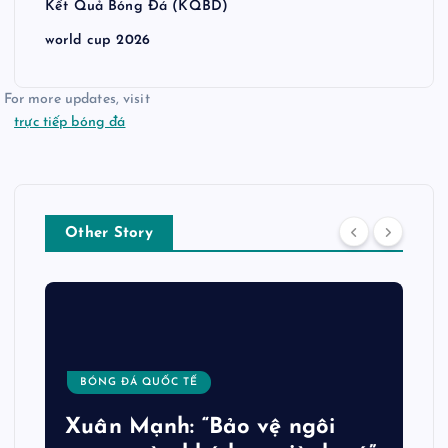
Kết Quả Bóng Đá (KQBD)
world cup 2026
For more updates, visit
trực tiếp bóng đá
Other Story
BÓNG ĐÁ QUỐC TẾ
Xuân Mạnh: “Bảo vệ ngôi