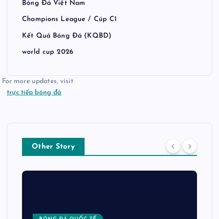
Bóng Đá Việt Nam
Champions League / Cúp C1
Kết Quả Bóng Đá (KQBD)
world cup 2026
For more updates, visit
trực tiếp bóng đá
Other Story