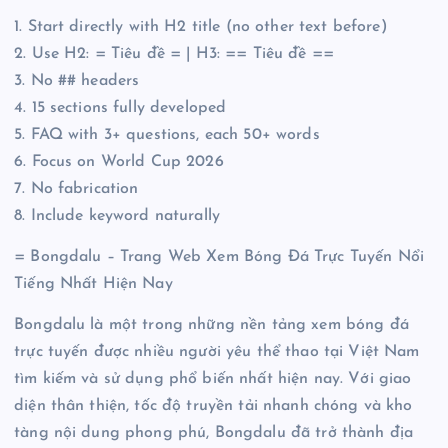
1. Start directly with H2 title (no other text before)
2. Use H2: = Tiêu đề = | H3: == Tiêu đề ==
3. No ## headers
4. 15 sections fully developed
5. FAQ with 3+ questions, each 50+ words
6. Focus on World Cup 2026
7. No fabrication
8. Include keyword naturally
= Bongdalu – Trang Web Xem Bóng Đá Trực Tuyến Nổi
Tiếng Nhất Hiện Nay
Bongdalu là một trong những nền tảng xem bóng đá
trực tuyến được nhiều người yêu thể thao tại Việt Nam
tìm kiếm và sử dụng phổ biến nhất hiện nay. Với giao
diện thân thiện, tốc độ truyền tải nhanh chóng và kho
tàng nội dung phong phú, Bongdalu đã trở thành địa