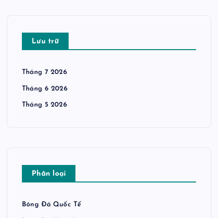
Lưu trữ
Tháng 7 2026
Tháng 6 2026
Tháng 5 2026
Phân loại
Bóng Đá Quốc Tế