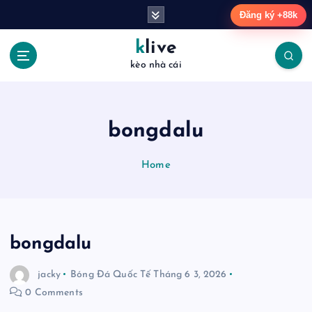
S
Đăng ký +88k
k
i
klive
p
kèo nhà cái
t
o
c
o
bongdalu
n
t
Home
e
n
t
bongdalu
jacky
Bóng Đá Quốc Tế
Tháng 6 3, 2026
0 Comments