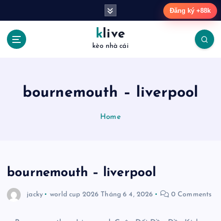
S
Đăng ký +88k
k
i
klive
p
kèo nhà cái
t
o
c
o
bournemouth – liverpool
n
t
Home
e
n
t
bournemouth – liverpool
jacky
world cup 2026
Tháng 6 4, 2026
0 Comments