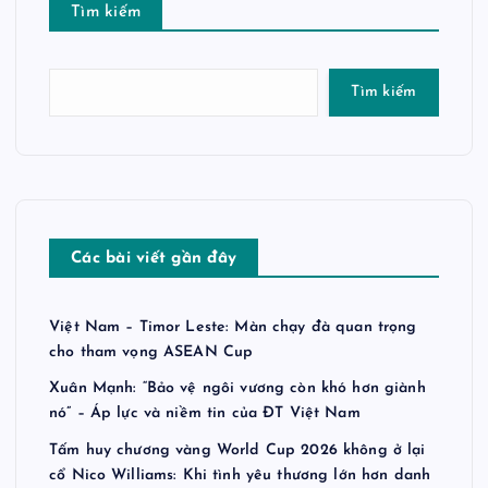
Tìm kiếm
Tìm kiếm
Các bài viết gần đây
Việt Nam – Timor Leste: Màn chạy đà quan trọng
cho tham vọng ASEAN Cup
Xuân Mạnh: “Bảo vệ ngôi vương còn khó hơn giành
nó” – Áp lực và niềm tin của ĐT Việt Nam
Tấm huy chương vàng World Cup 2026 không ở lại
cổ Nico Williams: Khi tình yêu thương lớn hơn danh