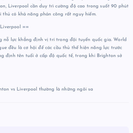
ton, Liverpool cần duy trì cường độ cao trong suốt 90 phút
ối thủ có khả năng phản công rất nguy hiểm.
Liverpool ==
 nỗ lực khẳng định vị trí trong đội tuyển quốc gia. World
e đều là cơ hội để các cầu thủ thể hiện năng lực trước
 định tên tuổi ở cấp độ quốc tế, trong khi Brighton sở
hton vs Liverpool thường là những ngôi sa