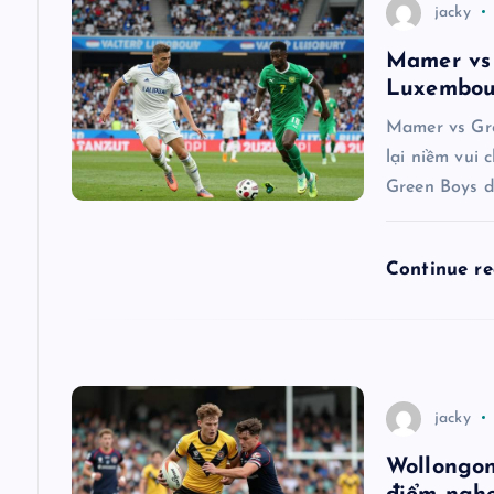
jacky
ư
Mamer vs 
Luxembour
ớ
Mamer vs Gre
lại niềm vui
n
Green Boys d
g
Continue r
b
à
i
jacky
Wollongon
v