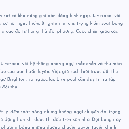
 sút có khả năng ghi bàn đáng kinh ngạc. Liverpool với
u cơ hội nguy hiểm. Brighton lại chú trọng kiểm soát bóng
ung cao độ từ hàng thủ đối phương. Cuộc chiến giữa các
n. Liverpool với hệ thống phòng ngự chắc chắn và thủ môn
đạo của ban huấn luyện. Việc giữ sạch lưới trước đối thủ
ự Brighton, và ngược lại, Liverpool cần duy trì sự tập
 đối thủ.
riết lý kiểm soát bóng nhưng không ngại chuyển đổi trạng
chủ động hơn khi được thi đấu trên sân nhà. Đội bóng này
ối phương bằng những đường chuyền xuyên tuyến chính