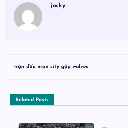
jacky
Đ
trận đấu man city gặp wolves
i
ề
Related Posts
u
h