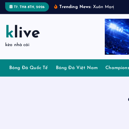
S
Trending News:
X
u
â
n
M
ạ
n
h
:
“
B
ả
o
T7. TH8 8TH, 2026
k
i
p
klive
t
o
kèo nhà cái
c
o
n
Bóng Đá Quốc Tế
Bóng Đá Việt Nam
Champions
t
e
n
t