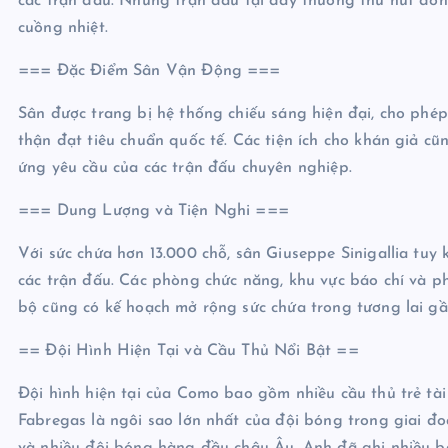
các trận đấu. Những trận đấu tại đây thường thu hút đô
cuồng nhiệt.
=== Đặc Điểm Sân Vận Động ===
Sân được trang bị hệ thống chiếu sáng hiện đại, cho phép
thận đạt tiêu chuẩn quốc tế. Các tiện ích cho khán giả 
ứng yêu cầu của các trận đấu chuyên nghiệp.
=== Dung Lượng và Tiện Nghi ===
Với sức chứa hơn 13.000 chỗ, sân Giuseppe Sinigallia tuy
các trận đấu. Các phòng chức năng, khu vực báo chí và ph
bộ cũng có kế hoạch mở rộng sức chứa trong tương lai gầ
== Đội Hình Hiện Tại và Cầu Thủ Nổi Bật ==
Đội hình hiện tại của Como bao gồm nhiều cầu thủ trẻ tài
Fabregas là ngôi sao lớn nhất của đội bóng trong giai đ
và nhiều đội bóng hàng đầu châu Âu. Anh đã ghi nhiều 