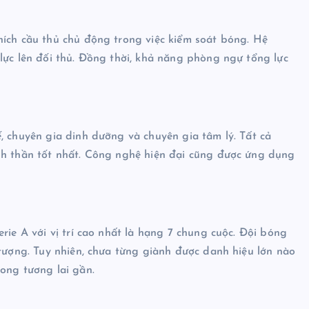
hích cầu thủ chủ động trong việc kiểm soát bóng. Hệ
lực lên đối thủ. Đồng thời, khả năng phòng ngự tổng lực
, chuyên gia dinh dưỡng và chuyên gia tâm lý. Tất cả
nh thần tốt nhất. Công nghệ hiện đại cũng được ứng dụng
rie A với vị trí cao nhất là hạng 7 chung cuộc. Đội bóng
 tượng. Tuy nhiên, chưa từng giành được danh hiệu lớn nào
ong tương lai gần.