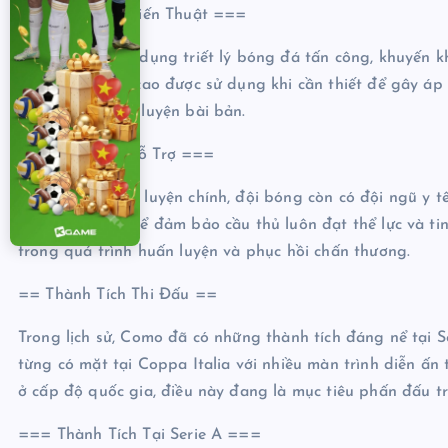
=== Triết Lý Chiến Thuật ===
Bộ tập huấn áp dụng triết lý bóng đá tấn công, khuyến k
thống pressing cao được sử dụng khi cần thiết để gây áp 
cũng được huấn luyện bài bản.
=== Đội Ngũ Hỗ Trợ ===
Ngoài ban huấn luyện chính, đội bóng còn có đội ngũ y tế
cùng phối hợp để đảm bảo cầu thủ luôn đạt thể lực và ti
trong quá trình huấn luyện và phục hồi chấn thương.
== Thành Tích Thi Đấu ==
Trong lịch sử, Como đã có những thành tích đáng nể tại Se
từng có mặt tại Coppa Italia với nhiều màn trình diễn ấn
ở cấp độ quốc gia, điều này đang là mục tiêu phấn đấu tr
=== Thành Tích Tại Serie A ===