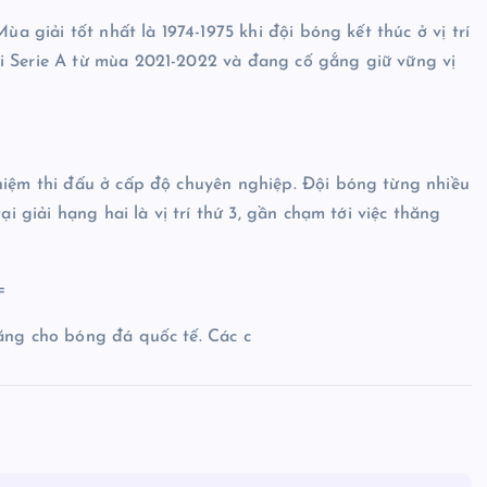
ùa giải tốt nhất là 1974-1975 khi đội bóng kết thúc ở vị trí
i Serie A từ mùa 2021-2022 và đang cố gắng giữ vững vị
ghiệm thi đấu ở cấp độ chuyên nghiệp. Đội bóng từng nhiều
ại giải hạng hai là vị trí thứ 3, gần chạm tới việc thăng
=
năng cho bóng đá quốc tế. Các c