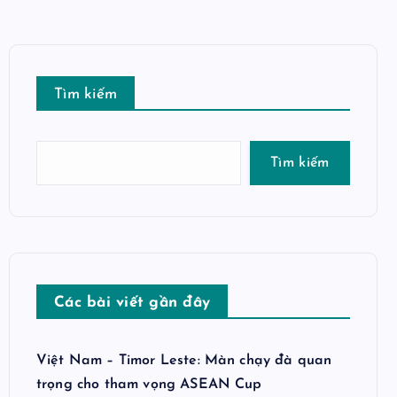
Tìm kiếm
Tìm kiếm
Các bài viết gần đây
Việt Nam – Timor Leste: Màn chạy đà quan
trọng cho tham vọng ASEAN Cup