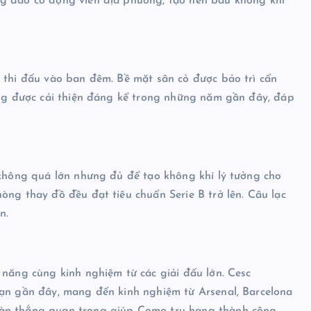
ng đảo cổ động viên địa phương, tạo nên bầu không khí
 thi đấu vào ban đêm. Bề mặt sân cỏ được bảo trì cẩn
cũng được cải thiện đáng kể trong những năm gần đây, đáp
 không quá lớn nhưng đủ để tạo không khí lý tưởng cho
òng thay đồ đều đạt tiêu chuẩn Serie B trở lên. Câu lạc
n.
 năng cùng kinh nghiệm từ các giải đấu lớn. Cesc
oạn gần đây, mang đến kinh nghiệm từ Arsenal, Barcelona
bàn thắng quan trọng giúp Como trụ hạng thành công.