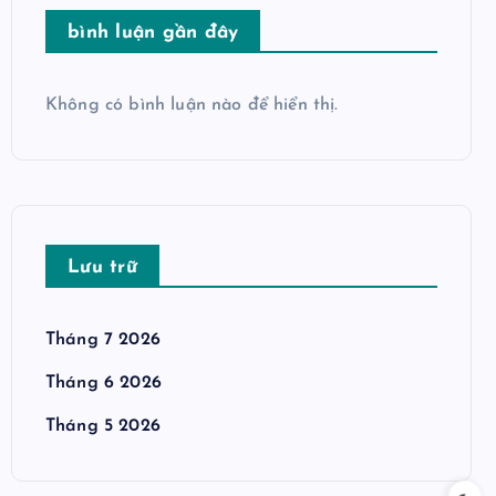
bình luận gần đây
Không có bình luận nào để hiển thị.
Lưu trữ
Tháng 7 2026
Tháng 6 2026
Tháng 5 2026