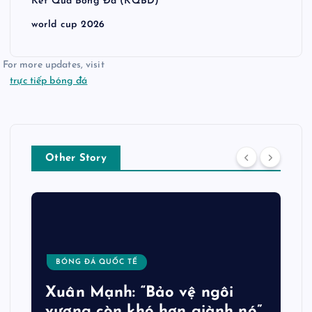
Kết Quả Bóng Đá (KQBD)
world cup 2026
For more updates, visit
trực tiếp bóng đá
Other Story
BÓNG ĐÁ QUỐC TẾ
Xuân Mạnh: “Bảo vệ ngôi
vương còn khó hơn giành nó”