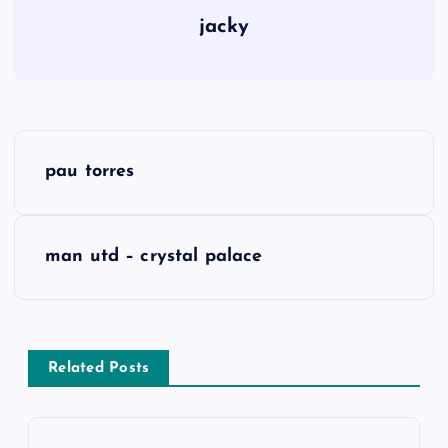
jacky
Đ
pau torres
i
ề
man utd – crystal palace
u
h
Related Posts
ư
ớ