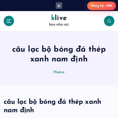
S
Đăng ký +88k
k
i
klive
p
kèo nhà cái
t
o
c
o
câu lạc bộ bóng đá thép
n
t
xanh nam định
e
n
Home
t
câu lạc bộ bóng đá thép xanh
nam định