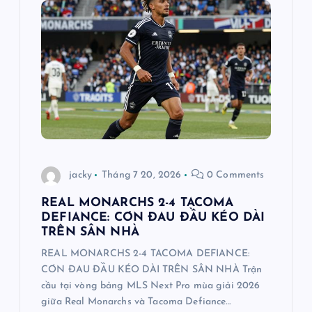
n
g
b
à
i
jacky
Tháng 7 20, 2026
0 Comments
v
REAL MONARCHS 2-4 TACOMA
DEFIANCE: CƠN ĐAU ĐẦU KÉO DÀI
i
TRÊN SÂN NHÀ
REAL MONARCHS 2-4 TACOMA DEFIANCE:
ế
CƠN ĐAU ĐẦU KÉO DÀI TRÊN SÂN NHÀ Trận
cầu tại vòng bảng MLS Next Pro mùa giải 2026
t
giữa Real Monarchs và Tacoma Defiance…