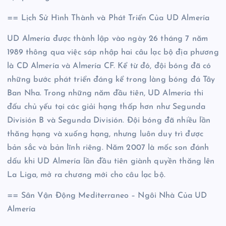
== Lịch Sử Hình Thành và Phát Triển Của UD Almería
UD Almería được thành lập vào ngày 26 tháng 7 năm
1989 thông qua việc sáp nhập hai câu lạc bộ địa phương
là CD Almería và Almería CF. Kể từ đó, đội bóng đã có
những bước phát triển đáng kể trong làng bóng đá Tây
Ban Nha. Trong những năm đầu tiên, UD Almería thi
đấu chủ yếu tại các giải hạng thấp hơn như Segunda
División B và Segunda División. Đội bóng đã nhiều lần
thăng hạng và xuống hạng, nhưng luôn duy trì được
bản sắc và bản lĩnh riêng. Năm 2007 là mốc son đánh
dấu khi UD Almería lần đầu tiên giành quyền thăng lên
La Liga, mở ra chương mới cho câu lạc bộ.
== Sân Vận Động Mediterraneo – Ngôi Nhà Của UD
Almería