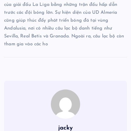
của giải đấu La Liga bằng những trận đấu hấp dẫn
trước các đội bóng lớn. Sự hiện diện của UD Almería
cũng giúp thúc đẩy phát triển bóng đá tại vùng
Andalusia, nơi có nhiều câu lạc bộ danh tiếng như
Sevilla, Real Betis và Granada. Ngoài ra, câu lạc bộ còn
tham gia vào các ho
jacky