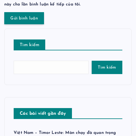
này cho lần bình luận kế tiếp của tôi.
Tìm kiếm
Tìm kiếm
Các bài viết gần đây
Việt Nam – Timor Leste: Màn chạy đà quan trọng