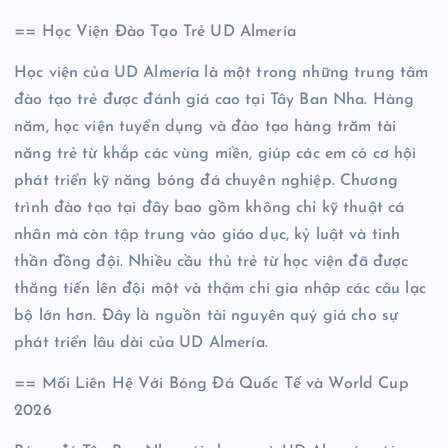
== Học Viện Đào Tạo Trẻ UD Almería
Học viện của UD Almería là một trong những trung tâm
đào tạo trẻ được đánh giá cao tại Tây Ban Nha. Hàng
năm, học viện tuyển dụng và đào tạo hàng trăm tài
năng trẻ từ khắp các vùng miền, giúp các em có cơ hội
phát triển kỹ năng bóng đá chuyên nghiệp. Chương
trình đào tạo tại đây bao gồm không chỉ kỹ thuật cá
nhân mà còn tập trung vào giáo dục, kỷ luật và tinh
thần đồng đội. Nhiều cầu thủ trẻ từ học viện đã được
thăng tiến lên đội một và thậm chí gia nhập các câu lạc
bộ lớn hơn. Đây là nguồn tài nguyên quý giá cho sự
phát triển lâu dài của UD Almería.
== Mối Liên Hệ Với Bóng Đá Quốc Tế và World Cup
2026