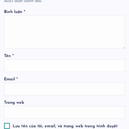
buộc được đánh dấu
*
Bình luận
*
Tên
*
Email
*
Trang web
Lưu tên của tôi, email, và trang web trong trình duyệt