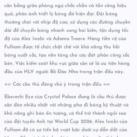
cân bằng giữa phòng ngự chắc chắn và tấn công hiệu
quả, phản ánh triết lý bóng đá hiện đại. Đội bóng
thường chơi với nhịp độ cao, sử dụng các đường chuyền
dài để chuyển bóng nhanh sang hai biên, tận dụng tốc
độ của Alex Iwobi và Adama Traore. Hàng tiền vệ của
Fulham được tổ chức chặt chẽ với khả năng thu hồi
bóng xuất sắc, tạo nền tảng cho các đợt phản công sắc
bén. Việc kiểm soát khu vực giữa sân sẽ là ưu tiên hàng
đầu của HLV người Bồ Đào Nha trong trận đấu này.
== Các cầu thủ đáng chú ý trong trận đấu ==
Eberechi Eze của Crystal Palace đang là cầu thủ được
săn đón nhiều nhất với những pha đi bóng kỹ thuật và
khả năng ghi bàn ấn tượng, có thể trở thành ngôi sao
của đội tuyển Anh tại World Cup 2026. Alex Iwobi của
Fulham đã có sự tiến bộ vượt bậc dưới sự dẫn dắt của