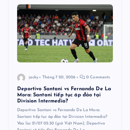
h
ư
ớ
n
g
b
jacky
Tháng 7 20, 2026
0 Comments
à
Deportivo Santani vs Fernando De La
Mora: Santani tiếp tục áp đảo tại
i
Division Intermedia?
Deportivo Santani vs Fernando De La Mora:
v
Santani tiếp tục áp đảo tại Division Intermedia?
Vào lúc 21/07 05:30 (giờ Việt Nam), Deportivo
i