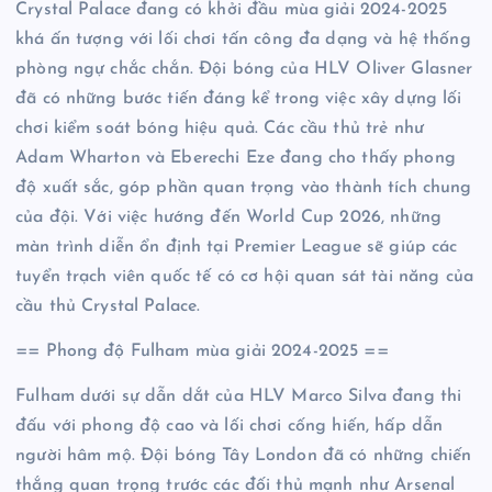
Crystal Palace đang có khởi đầu mùa giải 2024-2025
khá ấn tượng với lối chơi tấn công đa dạng và hệ thống
phòng ngự chắc chắn. Đội bóng của HLV Oliver Glasner
đã có những bước tiến đáng kể trong việc xây dựng lối
chơi kiểm soát bóng hiệu quả. Các cầu thủ trẻ như
Adam Wharton và Eberechi Eze đang cho thấy phong
độ xuất sắc, góp phần quan trọng vào thành tích chung
của đội. Với việc hướng đến World Cup 2026, những
màn trình diễn ổn định tại Premier League sẽ giúp các
tuyển trạch viên quốc tế có cơ hội quan sát tài năng của
cầu thủ Crystal Palace.
== Phong độ Fulham mùa giải 2024-2025 ==
Fulham dưới sự dẫn dắt của HLV Marco Silva đang thi
đấu với phong độ cao và lối chơi cống hiến, hấp dẫn
người hâm mộ. Đội bóng Tây London đã có những chiến
thắng quan trọng trước các đối thủ mạnh như Arsenal