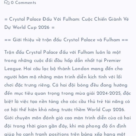
0 Comments
= Crystal Palace Đấu Với Fulham: Cuộc Chiến Giành Vé
Dự World Cup 2026 =
== Giới thiệu về trận đấu Crystal Palace và Fulham ==
Trận đấu Crystal Palace đấu với Fulham luôn là một
trong những cuộc đối đầu hấp dẫn nhất tại Premier
League. Hai câu lạc bộ thành London mang đến cho
người hâm mộ những màn trình diễn kịch tính với lối
chơi đặc trưng riêng. Cả hai đội bóng đều đang hướng
đến mục tiêu quan trọng trong mùa giải 2024-2025, đặc
biệt là việc tạo nền tảng cho các cầu thủ trẻ tài năng có
cơ hội thể hiện khả năng trước thềm World Cup 2026.
Giới chuyên môn đánh giá cao màn trình diễn của cả hai
đội trong thời gian gần đây, khi mà phong độ ổn định
giúp họ cạnh tranh positions trên bảng xếp hạng một