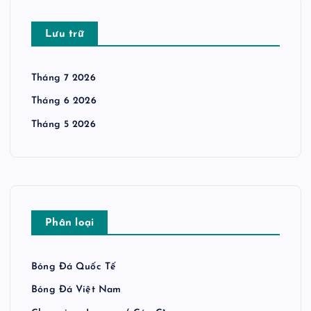
Lưu trữ
Tháng 7 2026
Tháng 6 2026
Tháng 5 2026
Phân loại
Bóng Đá Quốc Tế
Bóng Đá Việt Nam