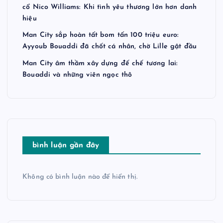
cổ Nico Williams: Khi tình yêu thương lớn hơn danh
hiệu
Man City sắp hoàn tất bom tấn 100 triệu euro:
Ayyoub Bouaddi đã chốt cá nhân, chờ Lille gật đầu
Man City âm thầm xây dựng đế chế tương lai:
Bouaddi và những viên ngọc thô
bình luận gần đây
Không có bình luận nào để hiển thị.