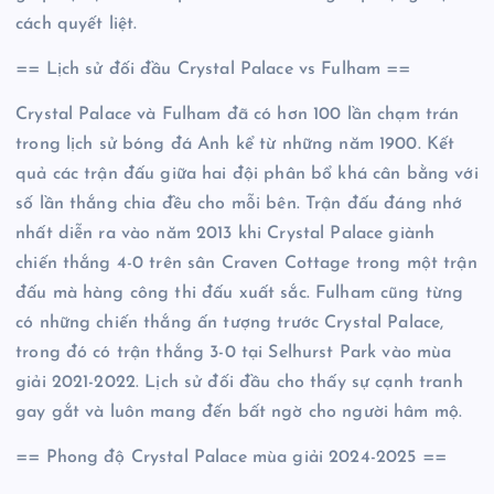
cách quyết liệt.
== Lịch sử đối đầu Crystal Palace vs Fulham ==
Crystal Palace và Fulham đã có hơn 100 lần chạm trán
trong lịch sử bóng đá Anh kể từ những năm 1900. Kết
quả các trận đấu giữa hai đội phân bổ khá cân bằng với
số lần thắng chia đều cho mỗi bên. Trận đấu đáng nhớ
nhất diễn ra vào năm 2013 khi Crystal Palace giành
chiến thắng 4-0 trên sân Craven Cottage trong một trận
đấu mà hàng công thi đấu xuất sắc. Fulham cũng từng
có những chiến thắng ấn tượng trước Crystal Palace,
trong đó có trận thắng 3-0 tại Selhurst Park vào mùa
giải 2021-2022. Lịch sử đối đầu cho thấy sự cạnh tranh
gay gắt và luôn mang đến bất ngờ cho người hâm mộ.
== Phong độ Crystal Palace mùa giải 2024-2025 ==