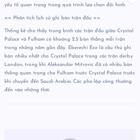
yếu tố quan trọng trong quá trình lựa chọn đội hình.
== Phân tích lịch sử ghi bàn trận đấu ==
Thống kê cho thấy trung bình các trận đấu giữa Crystal
Palace và Fulham có khoảng 2.5 bàn thắng mỗi trận
trong những năm gần đây. Eberechi Eze là cầu thủ ghi
bàn nhiều nhất cho Crystal Palace trong các trận derby
London, trong khi Aleksandar Mitrovic đã có nhiều bàn
thắng quan trọng cho Fulham trước Crystal Palace trước
khi chuyển đến Saudi Arabia. Các pha lập công thường
đến vào những thời