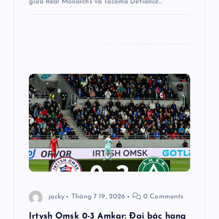
giữa Real Monarchs và Tacoma Defiance…
jacky
Tháng 7 19, 2026
0 Comments
Irtysh Omsk 0-3 Amkar: Đại bác hạng