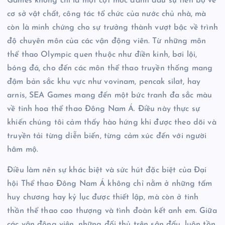
Games không chỉ là một cột mốc đánh dấu sự tiến bộ về
cơ sở vật chất, công tác tổ chức của nước chủ nhà, mà
còn là minh chứng cho sự trưởng thành vượt bậc về trình
độ chuyên môn của các vận động viên. Từ những môn
thể thao Olympic quen thuộc như điền kinh, bơi lội,
bóng đá, cho đến các môn thể thao truyền thống mang
đậm bản sắc khu vực như vovinam, pencak silat, hay
arnis, SEA Games mang đến một bức tranh đa sắc màu
về tinh hoa thể thao Đông Nam Á. Điều này thực sự
khiến chúng tôi cảm thấy hào hứng khi được theo dõi và
truyền tải từng diễn biến, từng cảm xúc đến với người
hâm mộ.
Điều làm nên sự khác biệt và sức hút đặc biệt của Đại
hội Thể thao Đông Nam Á không chỉ nằm ở những tấm
huy chương hay kỷ lục được thiết lập, mà còn ở tinh
thần thể thao cao thượng và tình đoàn kết anh em. Giữa
các vận động viên, những đối thủ trên sân đấu, luôn tồn