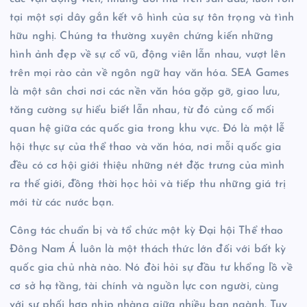
tại một sợi dây gắn kết vô hình của sự tôn trọng và tình
hữu nghị. Chúng ta thường xuyên chứng kiến những
hình ảnh đẹp về sự cổ vũ, động viên lẫn nhau, vượt lên
trên mọi rào cản về ngôn ngữ hay văn hóa. SEA Games
là một sân chơi nơi các nền văn hóa gặp gỡ, giao lưu,
tăng cường sự hiểu biết lẫn nhau, từ đó củng cố mối
quan hệ giữa các quốc gia trong khu vực. Đó là một lễ
hội thực sự của thể thao và văn hóa, nơi mỗi quốc gia
đều có cơ hội giới thiệu những nét đặc trưng của mình
ra thế giới, đồng thời học hỏi và tiếp thu những giá trị
mới từ các nước bạn.
Công tác chuẩn bị và tổ chức một kỳ Đại hội Thể thao
Đông Nam Á luôn là một thách thức lớn đối với bất kỳ
quốc gia chủ nhà nào. Nó đòi hỏi sự đầu tư khổng lồ về
cơ sở hạ tầng, tài chính và nguồn lực con người, cùng
với sự phối hợp nhịp nhàng giữa nhiều ban ngành. Tuy