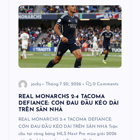
n
g
b
à
i
jacky
Tháng 7 20, 2026
0 Comments
v
REAL MONARCHS 2-4 TACOMA
i
DEFIANCE: CƠN ĐAU ĐẦU KÉO DÀI
TRÊN SÂN NHÀ
ế
REAL MONARCHS 2-4 TACOMA DEFIANCE:
CƠN ĐAU ĐẦU KÉO DÀI TRÊN SÂN NHÀ Trận
t
cầu tại vòng bảng MLS Next Pro mùa giải 2026