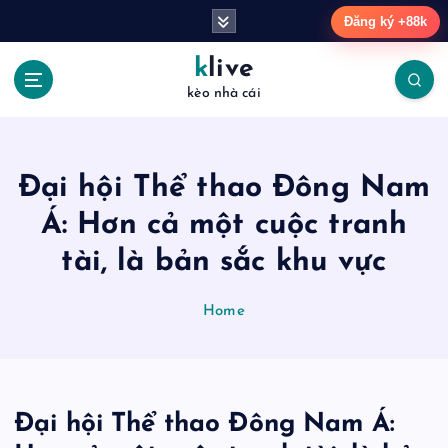
S
Đăng ký +88k
k
i
klive
p
kèo nhà cái
t
o
c
o
Đại hội Thể thao Đông Nam
n
t
Á: Hơn cả một cuộc tranh
e
tài, là bản sắc khu vực
n
t
Home
Đại hội Thể thao Đông Nam Á: