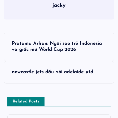
jacky
Đ
Pratama Arhan: Ngôi sao trẻ Indonesia
i
và giấc mơ World Cup 2026
ề
newcastle jets đấu với adelaide utd
u
h
ư
Related Posts
ớ