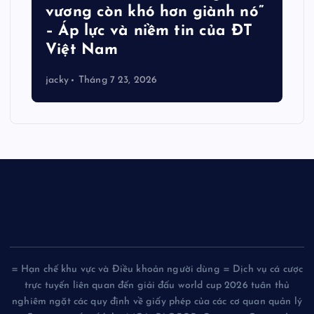
vương còn khó hơn giành nó”
– Áp lực và niềm tin của ĐT
Việt Nam
jacky
Tháng 7 23, 2026
= Hạn chế khu vực và Điều khoản người dùng = Dịch vụ cá cược
trực tuyến liên quan đến giải đấu world cup 2026 tuân thủ
nghiêm ngặt các quy định về giấy phép của các cơ quan quản lý