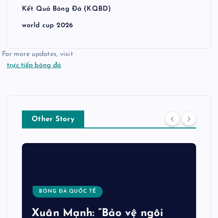
Kết Quả Bóng Đá (KQBD)
world cup 2026
For more updates, visit
trực tiếp bóng đá
Other Story
BÓNG ĐÁ QUỐC TẾ
Xuân Mạnh: “Bảo vệ ngôi