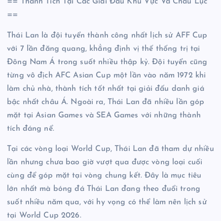
== Thành Tích Tại Các Giải Đấu Khu Vực Và Châu Lục
==
Thái Lan là đội tuyển thành công nhất lịch sử AFF Cup
với 7 lần đăng quang, khẳng định vị thế thống trị tại
Đông Nam Á trong suốt nhiều thập kỷ. Đội tuyển cũng
từng vô địch AFC Asian Cup một lần vào năm 1972 khi
làm chủ nhà, thành tích tốt nhất tại giải đấu danh giá
bậc nhất châu Á. Ngoài ra, Thái Lan đã nhiều lần góp
mặt tại Asian Games và SEA Games với những thành
tích đáng nể.
Tại các vòng loại World Cup, Thái Lan đã tham dự nhiều
lần nhưng chưa bao giờ vượt qua được vòng loại cuối
cùng để góp mặt tại vòng chung kết. Đây là mục tiêu
lớn nhất mà bóng đá Thái Lan đang theo đuổi trong
suốt nhiều năm qua, với hy vọng có thể làm nên lịch sử
tại World Cup 2026.