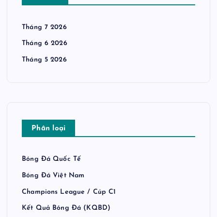
Tháng 7 2026
Tháng 6 2026
Tháng 5 2026
Phân loại
Bóng Đá Quốc Tế
Bóng Đá Việt Nam
Champions League / Cúp C1
Kết Quả Bóng Đá (KQBD)