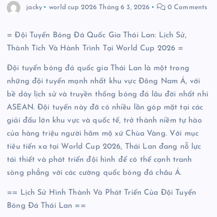
jacky
world cup 2026
Tháng 6 3, 2026
0 Comments
= Đội Tuyển Bóng Đá Quốc Gia Thái Lan: Lịch Sử,
Thành Tích Và Hành Trình Tại World Cup 2026 =
Đội tuyển bóng đá quốc gia Thái Lan là một trong
những đội tuyển mạnh nhất khu vực Đông Nam Á, với
bề dày lịch sử và truyền thống bóng đá lâu đời nhất nhì
ASEAN. Đội tuyển này đã có nhiều lần góp mặt tại các
giải đấu lớn khu vực và quốc tế, trở thành niềm tự hào
của hàng triệu người hâm mộ xứ Chùa Vàng. Với mục
tiêu tiến xa tại World Cup 2026, Thái Lan đang nỗ lực
tái thiết và phát triển đội hình để có thể cạnh tranh
sòng phẳng với các cường quốc bóng đá châu Á.
== Lịch Sử Hình Thành Và Phát Triển Của Đội Tuyển
Bóng Đá Thái Lan ==