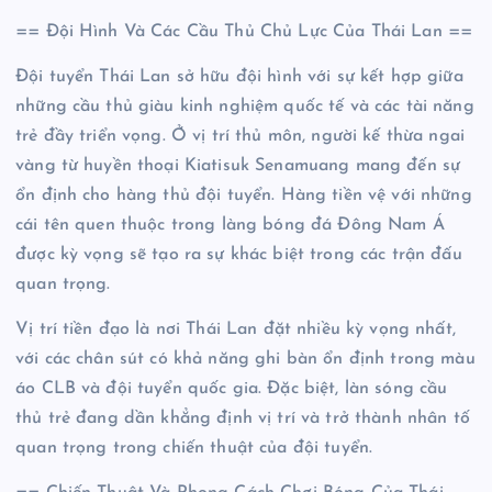
== Đội Hình Và Các Cầu Thủ Chủ Lực Của Thái Lan ==
Đội tuyển Thái Lan sở hữu đội hình với sự kết hợp giữa
những cầu thủ giàu kinh nghiệm quốc tế và các tài năng
trẻ đầy triển vọng. Ở vị trí thủ môn, người kế thừa ngai
vàng từ huyền thoại Kiatisuk Senamuang mang đến sự
ổn định cho hàng thủ đội tuyển. Hàng tiền vệ với những
cái tên quen thuộc trong làng bóng đá Đông Nam Á
được kỳ vọng sẽ tạo ra sự khác biệt trong các trận đấu
quan trọng.
Vị trí tiền đạo là nơi Thái Lan đặt nhiều kỳ vọng nhất,
với các chân sút có khả năng ghi bàn ổn định trong màu
áo CLB và đội tuyển quốc gia. Đặc biệt, làn sóng cầu
thủ trẻ đang dần khẳng định vị trí và trở thành nhân tố
quan trọng trong chiến thuật của đội tuyển.