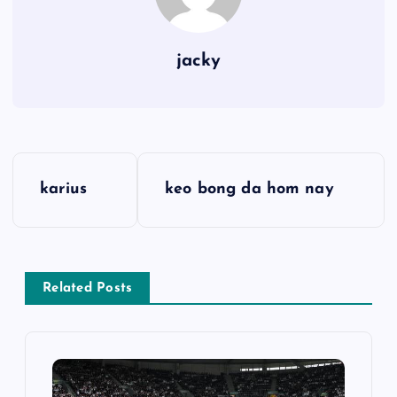
jacky
Đ
karius
keo bong da hom nay
i
ề
Related Posts
u
h
ư