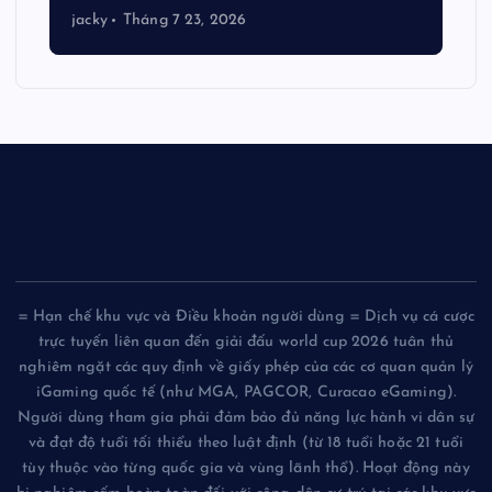
jacky
Tháng 7 23, 2026
= Hạn chế khu vực và Điều khoản người dùng = Dịch vụ cá cược
trực tuyến liên quan đến giải đấu world cup 2026 tuân thủ
nghiêm ngặt các quy định về giấy phép của các cơ quan quản lý
iGaming quốc tế (như MGA, PAGCOR, Curacao eGaming).
Người dùng tham gia phải đảm bảo đủ năng lực hành vi dân sự
và đạt độ tuổi tối thiểu theo luật định (từ 18 tuổi hoặc 21 tuổi
tùy thuộc vào từng quốc gia và vùng lãnh thổ). Hoạt động này