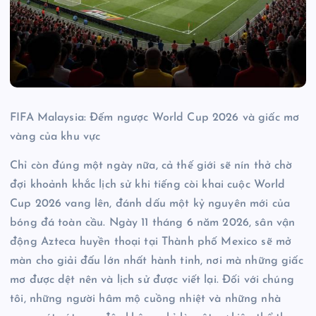
FIFA Malaysia: Đếm ngược World Cup 2026 và giấc mơ
vàng của khu vực
Chỉ còn đúng một ngày nữa, cả thế giới sẽ nín thở chờ
đợi khoảnh khắc lịch sử khi tiếng còi khai cuộc World
Cup 2026 vang lên, đánh dấu một kỷ nguyên mới của
bóng đá toàn cầu. Ngày 11 tháng 6 năm 2026, sân vận
động Azteca huyền thoại tại Thành phố Mexico sẽ mở
màn cho giải đấu lớn nhất hành tinh, nơi mà những giấc
mơ được dệt nên và lịch sử được viết lại. Đối với chúng
tôi, những người hâm mộ cuồng nhiệt và những nhà