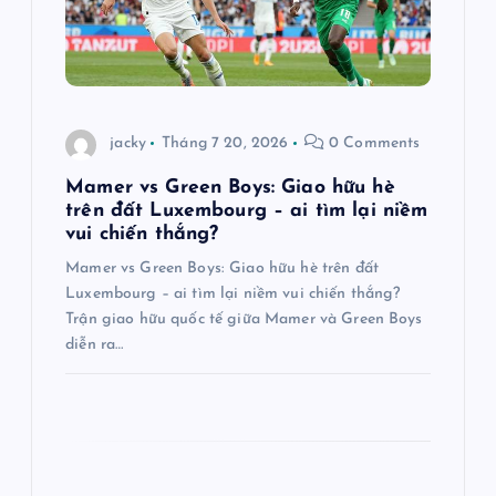
à
i
v
jacky
Tháng 7 20, 2026
0 Comments
i
Mamer vs Green Boys: Giao hữu hè
trên đất Luxembourg – ai tìm lại niềm
ế
vui chiến thắng?
Mamer vs Green Boys: Giao hữu hè trên đất
t
Luxembourg – ai tìm lại niềm vui chiến thắng?
Trận giao hữu quốc tế giữa Mamer và Green Boys
diễn ra…