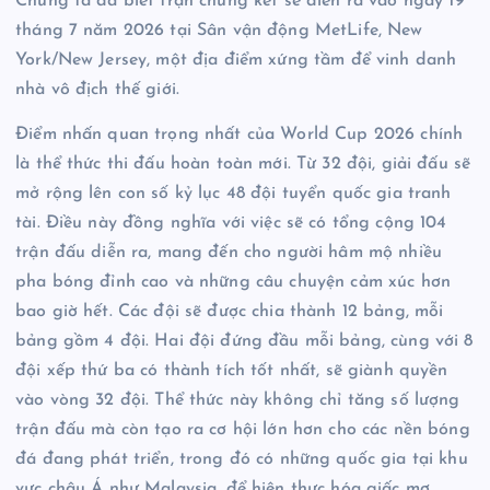
Chúng ta đã biết trận chung kết sẽ diễn ra vào ngày 19
tháng 7 năm 2026 tại Sân vận động MetLife, New
York/New Jersey, một địa điểm xứng tầm để vinh danh
nhà vô địch thế giới.
Điểm nhấn quan trọng nhất của World Cup 2026 chính
là thể thức thi đấu hoàn toàn mới. Từ 32 đội, giải đấu sẽ
mở rộng lên con số kỷ lục 48 đội tuyển quốc gia tranh
tài. Điều này đồng nghĩa với việc sẽ có tổng cộng 104
trận đấu diễn ra, mang đến cho người hâm mộ nhiều
pha bóng đỉnh cao và những câu chuyện cảm xúc hơn
bao giờ hết. Các đội sẽ được chia thành 12 bảng, mỗi
bảng gồm 4 đội. Hai đội đứng đầu mỗi bảng, cùng với 8
đội xếp thứ ba có thành tích tốt nhất, sẽ giành quyền
vào vòng 32 đội. Thể thức này không chỉ tăng số lượng
trận đấu mà còn tạo ra cơ hội lớn hơn cho các nền bóng
đá đang phát triển, trong đó có những quốc gia tại khu
vực châu Á như Malaysia, để hiện thực hóa giấc mơ