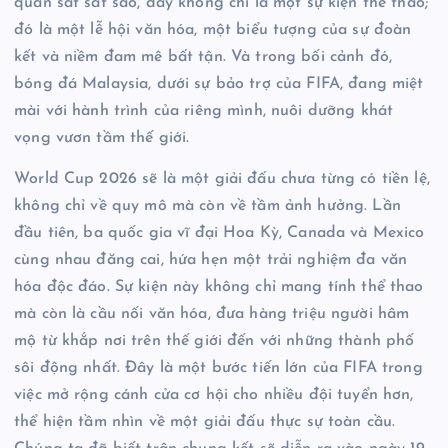
quan sát sát sao, đây không chỉ là một sự kiện thể thao;
đó là một lễ hội văn hóa, một biểu tượng của sự đoàn
kết và niềm đam mê bất tận. Và trong bối cảnh đó,
bóng đá Malaysia, dưới sự bảo trợ của FIFA, đang miệt
mài với hành trình của riêng mình, nuôi dưỡng khát
vọng vươn tầm thế giới.
World Cup 2026 sẽ là một giải đấu chưa từng có tiền lệ,
không chỉ về quy mô mà còn về tầm ảnh hưởng. Lần
đầu tiên, ba quốc gia vĩ đại Hoa Kỳ, Canada và Mexico
cùng nhau đăng cai, hứa hẹn một trải nghiệm đa văn
hóa độc đáo. Sự kiện này không chỉ mang tính thể thao
mà còn là cầu nối văn hóa, đưa hàng triệu người hâm
mộ từ khắp nơi trên thế giới đến với những thành phố
sôi động nhất. Đây là một bước tiến lớn của FIFA trong
việc mở rộng cánh cửa cơ hội cho nhiều đội tuyển hơn,
thể hiện tầm nhìn về một giải đấu thực sự toàn cầu.