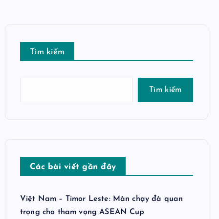
Tìm kiếm
Tìm kiếm
Các bài viết gần đây
Việt Nam – Timor Leste: Màn chạy đà quan
trọng cho tham vọng ASEAN Cup