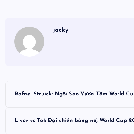
jacky
Đ
Rafael Struick: Ngôi Sao Vươn Tầm World C
i
ề
Liver vs Tot: Đại chiến bùng nổ, World Cup 2