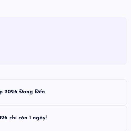
up 2026 Đang Đến
026 chỉ còn 1 ngày!