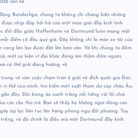
026 cận kề
 động Bundesliga, chúng ta không chỉ chứng kiến những
được nhịp đập hối hả của một mùa giải đầy kịch tính
cuộc đối đầu giữa Hoffenheim và Dortmund luôn mang một
mỗi điểm số đều quý giá. Đây không chỉ là màn so tài của
m vọng lớn lao được đặt lên bàn cân. Và khi chúng ta đắm
 bộ, một sự kiện vĩ đại khác đang âm thầm đếm ngược
mà cả thế giới đang hướng về.
rong vô vàn cuộc chạm trán ở giải vô địch quốc gia Đức.
h vị thế của mình, tìm kiếm một suất tham dự cúp châu Âu,
ần đây. Đội bóng áo xanh trắng nổi tiếng với lối chơi
ủa các cầu thủ trẻ. Bạn sẽ thấy họ không ngại dâng cao
gây áp lực liên tục lên hàng phòng ngự đối phương. Tuy
g trống, và đó chính là điều mà một Dortmund đầy kinh