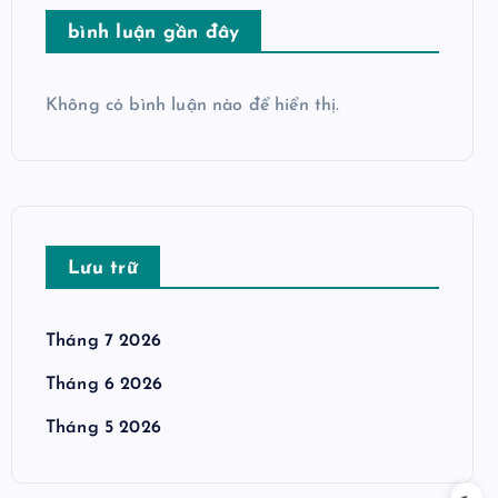
bình luận gần đây
Không có bình luận nào để hiển thị.
Lưu trữ
Tháng 7 2026
Tháng 6 2026
Tháng 5 2026