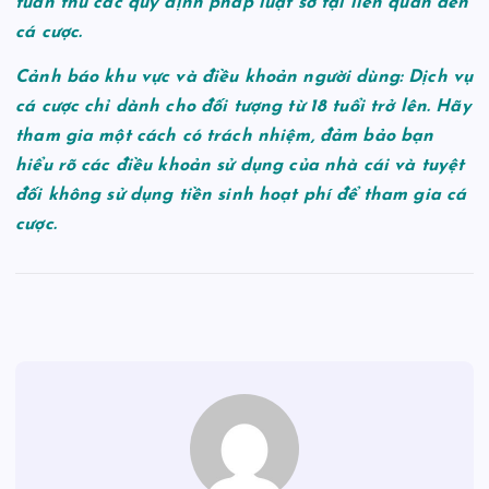
tuân thủ các quy định pháp luật sở tại liên quan đến
cá cược.
Cảnh báo khu vực và điều khoản người dùng: Dịch vụ
cá cược chỉ dành cho đối tượng từ 18 tuổi trở lên. Hãy
tham gia một cách có trách nhiệm, đảm bảo bạn
hiểu rõ các điều khoản sử dụng của nhà cái và tuyệt
đối không sử dụng tiền sinh hoạt phí để tham gia cá
cược.