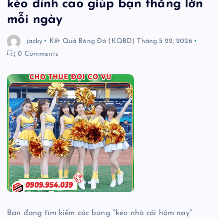
kèo đỉnh cao giúp bạn thắng lớn
mỗi ngày
jacky
Kết Quả Bóng Đá (KQBD)
Tháng 5 22, 2026
0 Comments
Bạn đang tìm kiếm các bảng “keo nhà cái hôm nay”