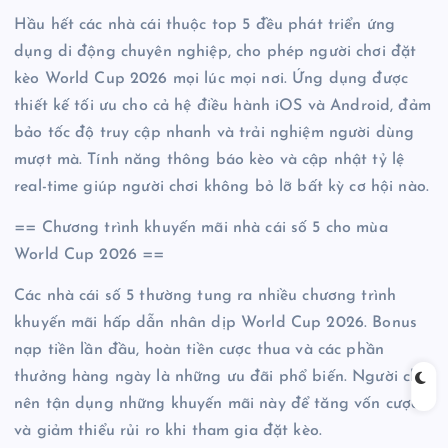
Hầu hết các nhà cái thuộc top 5 đều phát triển ứng
dụng di động chuyên nghiệp, cho phép người chơi đặt
kèo World Cup 2026 mọi lúc mọi nơi. Ứng dụng được
thiết kế tối ưu cho cả hệ điều hành iOS và Android, đảm
bảo tốc độ truy cập nhanh và trải nghiệm người dùng
mượt mà. Tính năng thông báo kèo và cập nhật tỷ lệ
real-time giúp người chơi không bỏ lỡ bất kỳ cơ hội nào.
== Chương trình khuyến mãi nhà cái số 5 cho mùa
World Cup 2026 ==
Các nhà cái số 5 thường tung ra nhiều chương trình
khuyến mãi hấp dẫn nhân dịp World Cup 2026. Bonus
nạp tiền lần đầu, hoàn tiền cược thua và các phần
thưởng hàng ngày là những ưu đãi phổ biến. Người chơi
nên tận dụng những khuyến mãi này để tăng vốn cược
và giảm thiểu rủi ro khi tham gia đặt kèo.