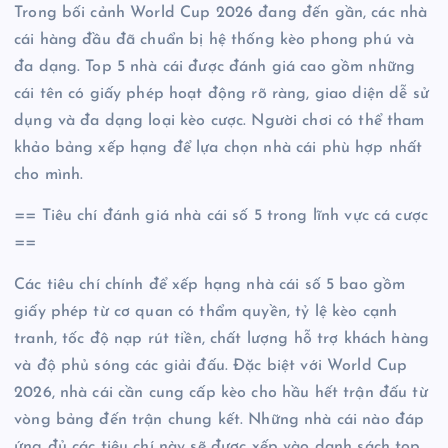
Trong bối cảnh World Cup 2026 đang đến gần, các nhà
cái hàng đầu đã chuẩn bị hệ thống kèo phong phú và
đa dạng. Top 5 nhà cái được đánh giá cao gồm những
cái tên có giấy phép hoạt động rõ ràng, giao diện dễ sử
dụng và đa dạng loại kèo cược. Người chơi có thể tham
khảo bảng xếp hạng để lựa chọn nhà cái phù hợp nhất
cho mình.
== Tiêu chí đánh giá nhà cái số 5 trong lĩnh vực cá cược
==
Các tiêu chí chính để xếp hạng nhà cái số 5 bao gồm
giấy phép từ cơ quan có thẩm quyền, tỷ lệ kèo cạnh
tranh, tốc độ nạp rút tiền, chất lượng hỗ trợ khách hàng
và độ phủ sóng các giải đấu. Đặc biệt với World Cup
2026, nhà cái cần cung cấp kèo cho hầu hết trận đấu từ
vòng bảng đến trận chung kết. Những nhà cái nào đáp
ứng đủ các tiêu chí này sẽ được xếp vào danh sách top