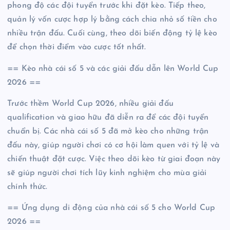
phong độ các đội tuyển trước khi đặt kèo. Tiếp theo,
quản lý vốn cược hợp lý bằng cách chia nhỏ số tiền cho
nhiều trận đấu. Cuối cùng, theo dõi biến động tỷ lệ kèo
để chọn thời điểm vào cược tốt nhất.
== Kèo nhà cái số 5 và các giải đấu dẫn lên World Cup
2026 ==
Trước thềm World Cup 2026, nhiều giải đấu
qualification và giao hữu đã diễn ra để các đội tuyển
chuẩn bị. Các nhà cái số 5 đã mở kèo cho những trận
đấu này, giúp người chơi có cơ hội làm quen với tỷ lệ và
chiến thuật đặt cược. Việc theo dõi kèo từ giai đoạn này
sẽ giúp người chơi tích lũy kinh nghiệm cho mùa giải
chính thức.
== Ứng dụng di động của nhà cái số 5 cho World Cup
2026 ==