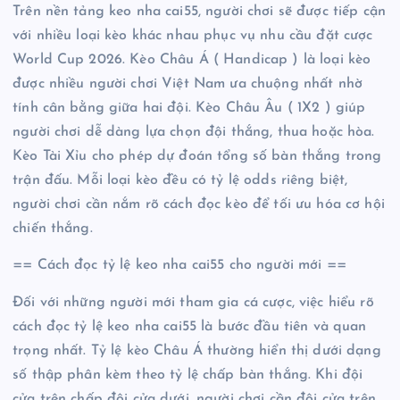
Trên nền tảng keo nha cai55, người chơi sẽ được tiếp cận
với nhiều loại kèo khác nhau phục vụ nhu cầu đặt cược
World Cup 2026. Kèo Châu Á ( Handicap ) là loại kèo
được nhiều người chơi Việt Nam ưa chuộng nhất nhờ
tính cân bằng giữa hai đội. Kèo Châu Âu ( 1X2 ) giúp
người chơi dễ dàng lựa chọn đội thắng, thua hoặc hòa.
Kèo Tài Xỉu cho phép dự đoán tổng số bàn thắng trong
trận đấu. Mỗi loại kèo đều có tỷ lệ odds riêng biệt,
người chơi cần nắm rõ cách đọc kèo để tối ưu hóa cơ hội
chiến thắng.
== Cách đọc tỷ lệ keo nha cai55 cho người mới ==
Đối với những người mới tham gia cá cược, việc hiểu rõ
cách đọc tỷ lệ keo nha cai55 là bước đầu tiên và quan
trọng nhất. Tỷ lệ kèo Châu Á thường hiển thị dưới dạng
số thập phân kèm theo tỷ lệ chấp bàn thắng. Khi đội
cửa trên chấp đội cửa dưới, người chơi cần đội cửa trên