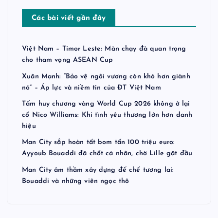
Các bài viết gần đây
Việt Nam – Timor Leste: Màn chạy đà quan trọng
cho tham vọng ASEAN Cup
Xuân Mạnh: “Bảo vệ ngôi vương còn khó hơn giành
nó” – Áp lực và niềm tin của ĐT Việt Nam
Tấm huy chương vàng World Cup 2026 không ở lại
cổ Nico Williams: Khi tình yêu thương lớn hơn danh
hiệu
Man City sắp hoàn tất bom tấn 100 triệu euro:
Ayyoub Bouaddi đã chốt cá nhân, chờ Lille gật đầu
Man City âm thầm xây dựng đế chế tương lai:
Bouaddi và những viên ngọc thô