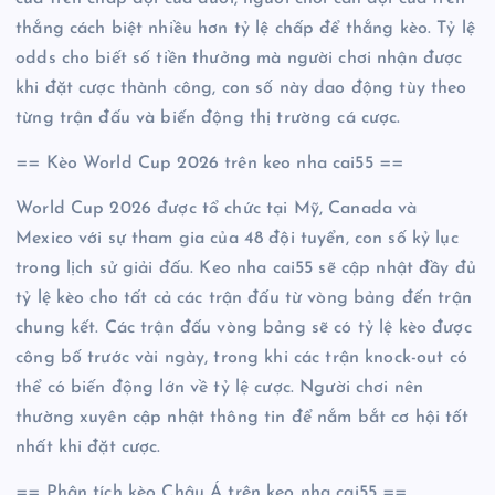
thắng cách biệt nhiều hơn tỷ lệ chấp để thắng kèo. Tỷ lệ
odds cho biết số tiền thưởng mà người chơi nhận được
khi đặt cược thành công, con số này dao động tùy theo
từng trận đấu và biến động thị trường cá cược.
== Kèo World Cup 2026 trên keo nha cai55 ==
World Cup 2026 được tổ chức tại Mỹ, Canada và
Mexico với sự tham gia của 48 đội tuyển, con số kỷ lục
trong lịch sử giải đấu. Keo nha cai55 sẽ cập nhật đầy đủ
tỷ lệ kèo cho tất cả các trận đấu từ vòng bảng đến trận
chung kết. Các trận đấu vòng bảng sẽ có tỷ lệ kèo được
công bố trước vài ngày, trong khi các trận knock-out có
thể có biến động lớn về tỷ lệ cược. Người chơi nên
thường xuyên cập nhật thông tin để nắm bắt cơ hội tốt
nhất khi đặt cược.
== Phân tích kèo Châu Á trên keo nha cai55 ==