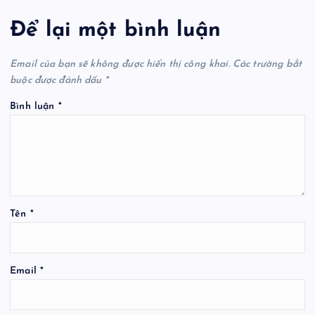
Để lại một bình luận
Email của bạn sẽ không được hiển thị công khai.
Các trường bắt
buộc được đánh dấu
*
Bình luận
*
Tên
*
Email
*