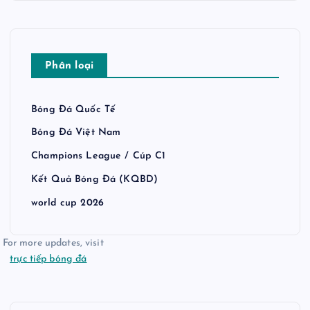
Phân loại
Bóng Đá Quốc Tế
Bóng Đá Việt Nam
Champions League / Cúp C1
Kết Quả Bóng Đá (KQBD)
world cup 2026
For more updates, visit
trực tiếp bóng đá