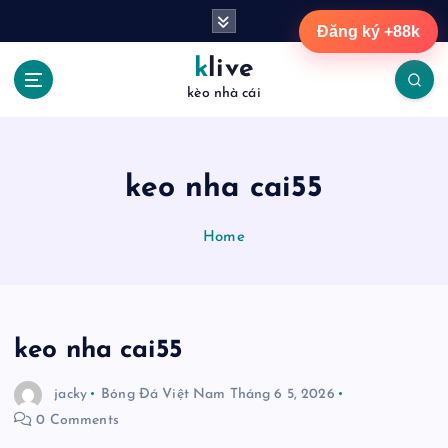
S
Đăng ký +88k
k
i
klive
p
kèo nhà cái
t
o
c
o
keo nha cai55
n
t
Home
e
n
t
keo nha cai55
jacky
Bóng Đá Việt Nam
Tháng 6 5, 2026
0 Comments