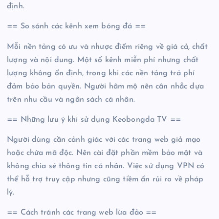
định.
== So sánh các kênh xem bóng đá ==
Mỗi nền tảng có ưu và nhược điểm riêng về giá cả, chất
lượng và nội dung. Một số kênh miễn phí nhưng chất
lượng không ổn định, trong khi các nền tảng trả phí
đảm bảo bản quyền. Người hâm mộ nên cân nhắc dựa
trên nhu cầu và ngân sách cá nhân.
== Những lưu ý khi sử dụng Keobongda TV ==
Người dùng cần cảnh giác với các trang web giả mạo
hoặc chứa mã độc. Nên cài đặt phần mềm bảo mật và
không chia sẻ thông tin cá nhân. Việc sử dụng VPN có
thể hỗ trợ truy cập nhưng cũng tiềm ẩn rủi ro về pháp
lý.
== Cách tránh các trang web lừa đảo ==