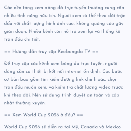
Các nền tảng xem bóng đá trực tuyến thường cung cấp
nhiều tính năng hữu ích. Người xem có thể theo dõi trận
đấu với chất lượng hình ảnh cao, không quảng cáo gây
gián đoạn. Nhiều kênh còn hỗ trợ xem lại và thống kê
trận đấu chi tiết.
== Hướng dẫn truy cập Keobongda TV ==
Để truy cập các kênh xem bóng đá trực tuyến, người
dùng cần có thiết bị kết nối internet ổn định. Các bước
cơ bản bao gồm tìm kiếm đường link chính xác, chọn
trận đấu muốn xem, và kiểm tra chất lượng video trước
khi theo dõi. Nên sử dụng trình duyệt an toàn và cập
nhật thường xuyên.
== Xem World Cup 2026 ở đâu? ==
World Cup 2026 sẽ diễn ra tại Mỹ, Canada và Mexico