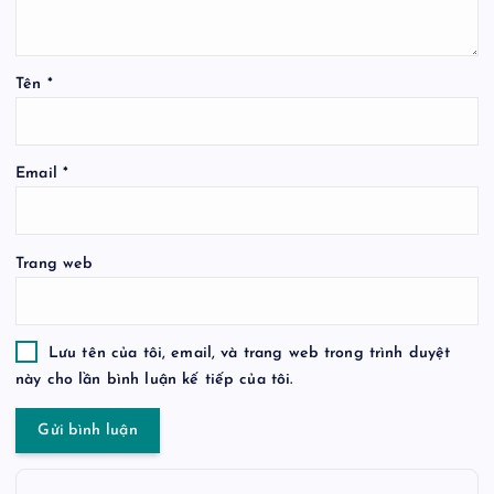
Tên
*
Email
*
Trang web
Lưu tên của tôi, email, và trang web trong trình duyệt
này cho lần bình luận kế tiếp của tôi.