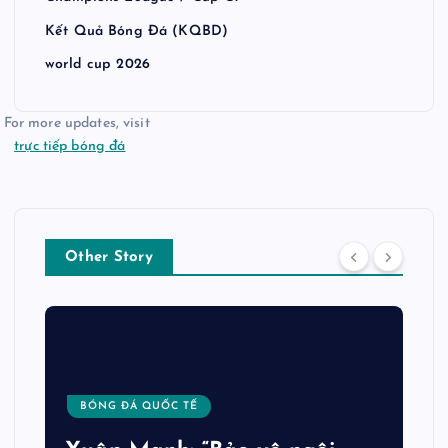
Kết Quả Bóng Đá (KQBD)
world cup 2026
For more updates, visit
trực tiếp bóng đá
Other Story
BÓNG ĐÁ QUỐC TẾ