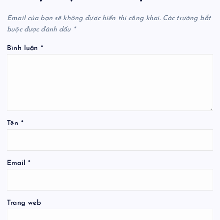
Email của bạn sẽ không được hiển thị công khai.
Các trường bắt
buộc được đánh dấu
*
Bình luận
*
Tên
*
Email
*
Trang web