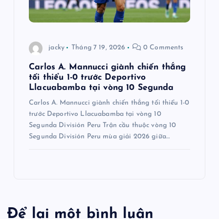
jacky
Tháng 7 19, 2026
0 Comments
Carlos A. Mannucci giành chiến thắng
tối thiểu 1-0 trước Deportivo
Llacuabamba tại vòng 10 Segunda
Carlos A. Mannucci giành chiến thắng tối thiểu 1-0
trước Deportivo Llacuabamba tại vòng 10
Segunda División Peru Trận cầu thuộc vòng 10
Segunda División Peru mùa giải 2026 giữa…
Để lại một bình luận