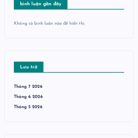
bình luận gần đây
Không có bình luận nào để hiển thị.
Lưu trữ
Tháng 7 2026
Tháng 6 2026
Tháng 5 2026