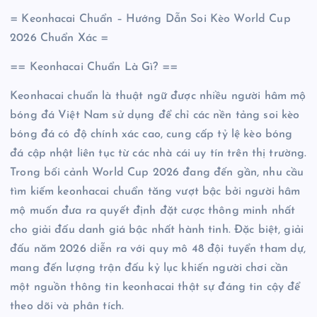
= Keonhacai Chuẩn – Hướng Dẫn Soi Kèo World Cup
2026 Chuẩn Xác =
== Keonhacai Chuẩn Là Gì? ==
Keonhacai chuẩn là thuật ngữ được nhiều người hâm mộ
bóng đá Việt Nam sử dụng để chỉ các nền tảng soi kèo
bóng đá có độ chính xác cao, cung cấp tỷ lệ kèo bóng
đá cập nhật liên tục từ các nhà cái uy tín trên thị trường.
Trong bối cảnh World Cup 2026 đang đến gần, nhu cầu
tìm kiếm keonhacai chuẩn tăng vượt bậc bởi người hâm
mộ muốn đưa ra quyết định đặt cược thông minh nhất
cho giải đấu danh giá bậc nhất hành tinh. Đặc biệt, giải
đấu năm 2026 diễn ra với quy mô 48 đội tuyển tham dự,
mang đến lượng trận đấu kỷ lục khiến người chơi cần
một nguồn thông tin keonhacai thật sự đáng tin cậy để
theo dõi và phân tích.