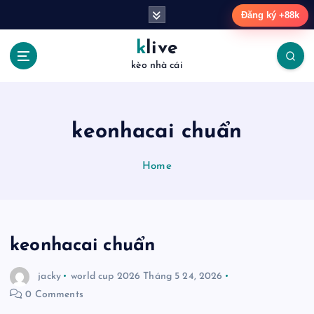
S
Đăng ký +88k
k
i
klive
p
kèo nhà cái
t
o
c
o
keonhacai chuẩn
n
t
Home
e
n
t
keonhacai chuẩn
jacky
world cup 2026
Tháng 5 24, 2026
0 Comments