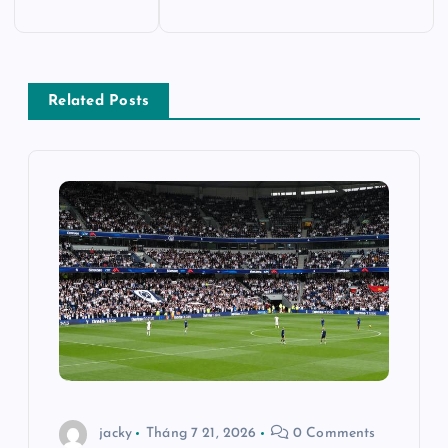
i
ề
Related Posts
u
h
ư
ớ
n
g
b
jacky
Tháng 7 21, 2026
0 Comments