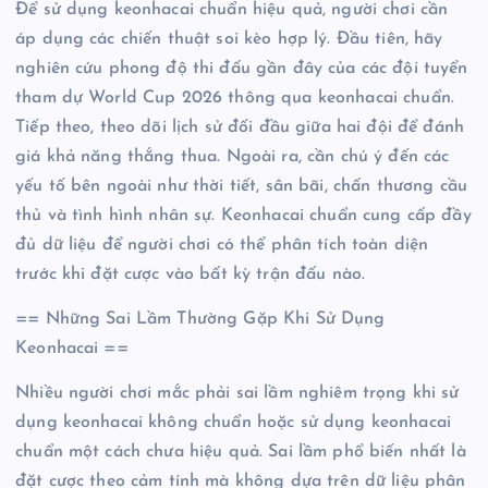
Để sử dụng keonhacai chuẩn hiệu quả, người chơi cần
áp dụng các chiến thuật soi kèo hợp lý. Đầu tiên, hãy
nghiên cứu phong độ thi đấu gần đây của các đội tuyển
tham dự World Cup 2026 thông qua keonhacai chuẩn.
Tiếp theo, theo dõi lịch sử đối đầu giữa hai đội để đánh
giá khả năng thắng thua. Ngoài ra, cần chú ý đến các
yếu tố bên ngoài như thời tiết, sân bãi, chấn thương cầu
thủ và tình hình nhân sự. Keonhacai chuẩn cung cấp đầy
đủ dữ liệu để người chơi có thể phân tích toàn diện
trước khi đặt cược vào bất kỳ trận đấu nào.
== Những Sai Lầm Thường Gặp Khi Sử Dụng
Keonhacai ==
Nhiều người chơi mắc phải sai lầm nghiêm trọng khi sử
dụng keonhacai không chuẩn hoặc sử dụng keonhacai
chuẩn một cách chưa hiệu quả. Sai lầm phổ biến nhất là
đặt cược theo cảm tính mà không dựa trên dữ liệu phân