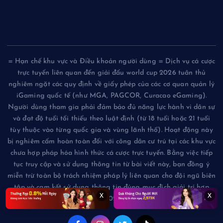
= Hạn chế khu vực và Điều khoản người dùng = Dịch vụ cá cược
trực tuyến liên quan đến giải đấu world cup 2026 tuân thủ
nghiêm ngặt các quy định về giấy phép của các cơ quan quản lý
iGaming quốc tế (như MGA, PAGCOR, Curacao eGaming).
Người dùng tham gia phải đảm bảo đủ năng lực hành vi dân sự
và đạt độ tuổi tối thiểu theo luật định (từ 18 tuổi hoặc 21 tuổi
tùy thuộc vào từng quốc gia và vùng lãnh thổ). Hoạt động này
bị nghiêm cấm hoàn toàn đối với công dân cư trú tại các khu vực
chưa hợp pháp hóa hình thức cá cược trực tuyến. Bằng việc tiếp
tục truy cập và sử dụng thông tin từ bài viết này, bạn đồng ý
miễn trừ toàn bộ trách nhiệm pháp lý liên quan cho đội ngũ biên
tập và cam kết sử dụng thông tin đúng mục đích giải trí hợp
x
x
pháp. Copyright © 2026 klive | Powered by