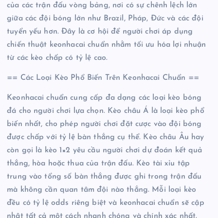
của các trận đấu vòng bảng, nơi có sự chênh lệch lớn
giữa các đội bóng lớn như Brazil, Pháp, Đức và các đội
tuyển yếu hơn. Đây là cơ hội để người chơi áp dụng
chiến thuật keonhacai chuẩn nhằm tối ưu hóa lợi nhuận
từ các kèo chấp có tỷ lệ cao.
== Các Loại Kèo Phổ Biến Trên Keonhacai Chuẩn ==
Keonhacai chuẩn cung cấp đa dạng các loại kèo bóng
đá cho người chơi lựa chọn. Kèo châu Á là loại kèo phổ
biến nhất, cho phép người chơi đặt cược vào đội bóng
được chấp với tỷ lệ bàn thắng cụ thể. Kèo châu Âu hay
còn gọi là kèo 1×2 yêu cầu người chơi dự đoán kết quả
thắng, hòa hoặc thua của trận đấu. Kèo tài xỉu tập
trung vào tổng số bàn thắng được ghi trong trận đấu
mà không cần quan tâm đội nào thắng. Mỗi loại kèo
đều có tỷ lệ odds riêng biệt và keonhacai chuẩn sẽ cập
nhật tất cả một cách nhanh chóng và chính xác nhất.