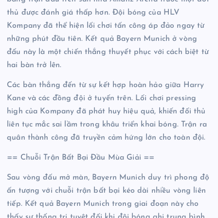
thủ được đánh giá thấp hơn. Đội bóng của HLV
Kompany đã thể hiện lối chơi tấn công áp đảo ngay từ
những phút đầu tiên. Kết quả Bayern Munich ở vòng
đấu này là một chiến thắng thuyết phục với cách biệt từ
hai bàn trở lên.
Các bàn thắng đến từ sự kết hợp hoàn hảo giữa Harry
Kane và các đồng đội ở tuyến trên. Lối chơi pressing
high của Kompany đã phát huy hiệu quả, khiến đối thủ
liên tục mắc sai lầm trong khâu triển khai bóng. Trận ra
quân thành công đã truyền cảm hứng lớn cho toàn đội.
== Chuỗi Trận Bất Bại Đầu Mùa Giải ==
Sau vòng đấu mở màn, Bayern Munich duy trì phong độ
ấn tượng với chuỗi trận bất bại kéo dài nhiều vòng liên
tiếp. Kết quả Bayern Munich trong giai đoạn này cho
thấy sự thống trị tuyệt đối khi đội bóng ghi trung bình