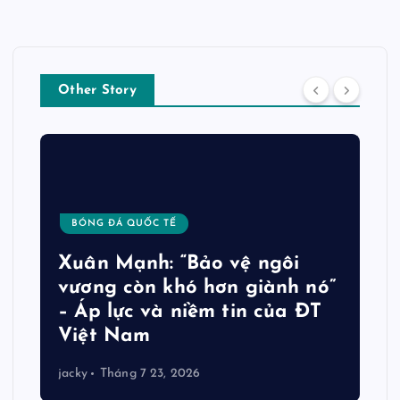
Other Story
BÓNG ĐÁ QUỐC TẾ
Xuân Mạnh: “Bảo vệ ngôi
vương còn khó hơn giành nó”
– Áp lực và niềm tin của ĐT
Việt Nam
jacky
Tháng 7 23, 2026