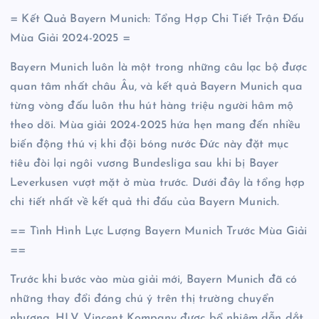
= Kết Quả Bayern Munich: Tổng Hợp Chi Tiết Trận Đấu
Mùa Giải 2024-2025 =
Bayern Munich luôn là một trong những câu lạc bộ được
quan tâm nhất châu Âu, và kết quả Bayern Munich qua
từng vòng đấu luôn thu hút hàng triệu người hâm mộ
theo dõi. Mùa giải 2024-2025 hứa hẹn mang đến nhiều
biến động thú vị khi đội bóng nước Đức này đặt mục
tiêu đòi lại ngôi vương Bundesliga sau khi bị Bayer
Leverkusen vượt mặt ở mùa trước. Dưới đây là tổng hợp
chi tiết nhất về kết quả thi đấu của Bayern Munich.
== Tình Hình Lực Lượng Bayern Munich Trước Mùa Giải
==
Trước khi bước vào mùa giải mới, Bayern Munich đã có
những thay đổi đáng chú ý trên thị trường chuyển
nhượng. HLV Vincent Kompany được bổ nhiệm dẫn dắt