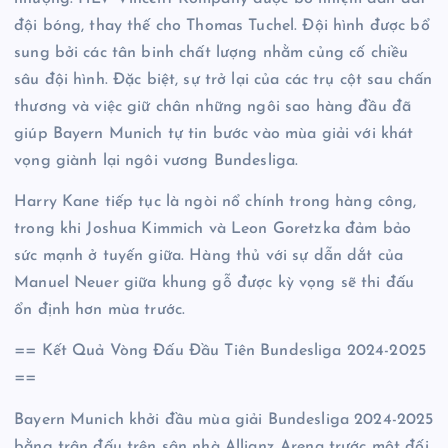
đội bóng, thay thế cho Thomas Tuchel. Đội hình được bổ
sung bởi các tân binh chất lượng nhằm củng cố chiều
sâu đội hình. Đặc biệt, sự trở lại của các trụ cột sau chấn
thương và việc giữ chân những ngôi sao hàng đầu đã
giúp Bayern Munich tự tin bước vào mùa giải với khát
vọng giành lại ngôi vương Bundesliga.
Harry Kane tiếp tục là ngòi nổ chính trong hàng công,
trong khi Joshua Kimmich và Leon Goretzka đảm bảo
sức mạnh ở tuyến giữa. Hàng thủ với sự dẫn dắt của
Manuel Neuer giữa khung gỗ được kỳ vọng sẽ thi đấu
ổn định hơn mùa trước.
== Kết Quả Vòng Đấu Đầu Tiên Bundesliga 2024-2025
==
Bayern Munich khởi đầu mùa giải Bundesliga 2024-2025
bằng trận đấu trên sân nhà Allianz Arena trước một đối