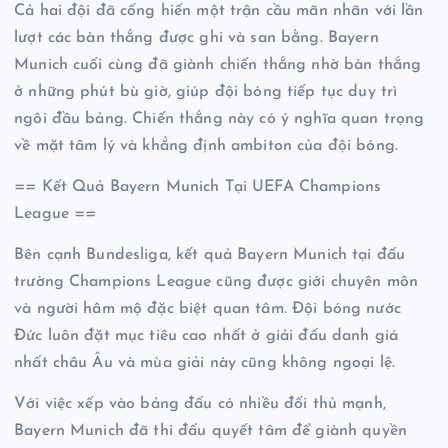
Cả hai đội đã cống hiến một trận cầu mãn nhãn với lần
lượt các bàn thắng được ghi và san bằng. Bayern
Munich cuối cùng đã giành chiến thắng nhờ bàn thắng
ở những phút bù giờ, giúp đội bóng tiếp tục duy trì
ngôi đầu bảng. Chiến thắng này có ý nghĩa quan trọng
về mặt tâm lý và khẳng định ambiton của đội bóng.
== Kết Quả Bayern Munich Tại UEFA Champions
League ==
Bên cạnh Bundesliga, kết quả Bayern Munich tại đấu
trường Champions League cũng được giới chuyên môn
và người hâm mộ đặc biệt quan tâm. Đội bóng nước
Đức luôn đặt mục tiêu cao nhất ở giải đấu danh giá
nhất châu Âu và mùa giải này cũng không ngoại lệ.
Với việc xếp vào bảng đấu có nhiều đối thủ mạnh,
Bayern Munich đã thi đấu quyết tâm để giành quyền