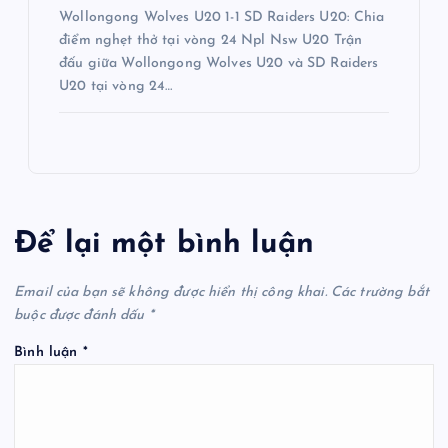
Wollongong Wolves U20 1-1 SD Raiders U20: Chia
điểm nghẹt thở tại vòng 24 Npl Nsw U20 Trận
đấu giữa Wollongong Wolves U20 và SD Raiders
U20 tại vòng 24…
Để lại một bình luận
Email của bạn sẽ không được hiển thị công khai.
Các trường bắt
buộc được đánh dấu
*
Bình luận
*