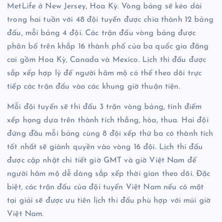
MetLife ở New Jersey, Hoa Kỳ. Vòng bảng sẽ kéo dài
trong hai tuần với 48 đội tuyển được chia thành 12 bảng
đấu, mỗi bảng 4 đội. Các trận đấu vòng bảng được
phân bổ trên khắp 16 thành phố của ba quốc gia đăng
cai gồm Hoa Kỳ, Canada và Mexico. Lịch thi đấu được
sắp xếp hợp lý để người hâm mộ có thể theo dõi trực
tiếp các trận đấu vào các khung giờ thuận tiện.
Mỗi đội tuyển sẽ thi đấu 3 trận vòng bảng, tính điểm
xếp hạng dựa trên thành tích thắng, hòa, thua. Hai đội
đứng đầu mỗi bảng cùng 8 đội xếp thứ ba có thành tích
tốt nhất sẽ giành quyền vào vòng 16 đội. Lịch thi đấu
được cập nhật chi tiết giờ GMT và giờ Việt Nam để
người hâm mộ dễ dàng sắp xếp thời gian theo dõi. Đặc
biệt, các trận đấu của đội tuyển Việt Nam nếu có mặt
tại giải sẽ được ưu tiên lịch thi đấu phù hợp với múi giờ
Việt Nam.