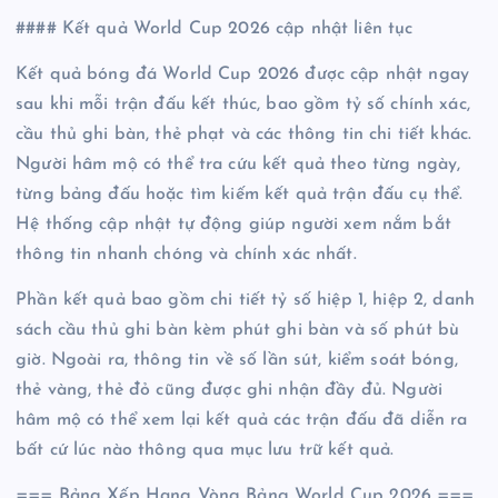
#### Kết quả World Cup 2026 cập nhật liên tục
Kết quả bóng đá World Cup 2026 được cập nhật ngay
sau khi mỗi trận đấu kết thúc, bao gồm tỷ số chính xác,
cầu thủ ghi bàn, thẻ phạt và các thông tin chi tiết khác.
Người hâm mộ có thể tra cứu kết quả theo từng ngày,
từng bảng đấu hoặc tìm kiếm kết quả trận đấu cụ thể.
Hệ thống cập nhật tự động giúp người xem nắm bắt
thông tin nhanh chóng và chính xác nhất.
Phần kết quả bao gồm chi tiết tỷ số hiệp 1, hiệp 2, danh
sách cầu thủ ghi bàn kèm phút ghi bàn và số phút bù
giờ. Ngoài ra, thông tin về số lần sút, kiểm soát bóng,
thẻ vàng, thẻ đỏ cũng được ghi nhận đầy đủ. Người
hâm mộ có thể xem lại kết quả các trận đấu đã diễn ra
bất cứ lúc nào thông qua mục lưu trữ kết quả.
=== Bảng Xếp Hạng Vòng Bảng World Cup 2026 ===