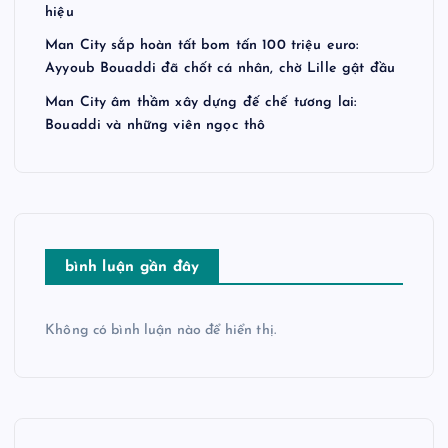
hiệu
Man City sắp hoàn tất bom tấn 100 triệu euro:
Ayyoub Bouaddi đã chốt cá nhân, chờ Lille gật đầu
Man City âm thầm xây dựng đế chế tương lai:
Bouaddi và những viên ngọc thô
bình luận gần đây
Không có bình luận nào để hiển thị.