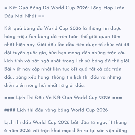
= Kết Quả Bóng Đá World Cup 2026: Tổng Hợp Trận
Đấu Mới Nhất ==
Kết quả bóng đá World Cup 2026 là thông tin được
hàng triệu fan bóng đá trên toàn thế giới quan tâm
nhất hiện nay. Giải đấu lần đầu tiên được tổ chức với 48
đội tuyển quốc gia, hứa hẹn mang đến những trận cầu
kịch tính và bất ngờ nhất trong lịch sử bóng đá thế giới.
Bài viết này cập nhật liên tục kết quả tất cả các trận
đấu, bảng xếp hạng, thông tin lịch thi đấu và những
diễn biến nóng hổi nhất từ giải đấu.
=== Lịch Thi Đấu Và Kết Quả World Cup 2026 ===
#### Lịch thi đấu vòng bảng World Cup 2026
Lịch thi đấu World Cup 2026 bắt đầu từ ngày 11 tháng
6 năm 2026 với trận khai mạc diễn ra tại sân vận động