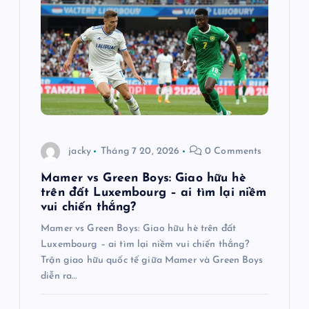
ư
ớ
n
g
b
jacky
Tháng 7 20, 2026
0 Comments
à
Mamer vs Green Boys: Giao hữu hè
trên đất Luxembourg – ai tìm lại niềm
i
vui chiến thắng?
Mamer vs Green Boys: Giao hữu hè trên đất
v
Luxembourg – ai tìm lại niềm vui chiến thắng?
Trận giao hữu quốc tế giữa Mamer và Green Boys
i
diễn ra…
ế