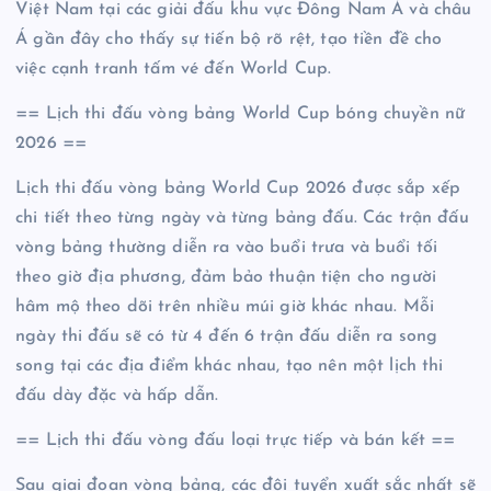
Việt Nam tại các giải đấu khu vực Đông Nam Á và châu
Á gần đây cho thấy sự tiến bộ rõ rệt, tạo tiền đề cho
việc cạnh tranh tấm vé đến World Cup.
== Lịch thi đấu vòng bảng World Cup bóng chuyền nữ
2026 ==
Lịch thi đấu vòng bảng World Cup 2026 được sắp xếp
chi tiết theo từng ngày và từng bảng đấu. Các trận đấu
vòng bảng thường diễn ra vào buổi trưa và buổi tối
theo giờ địa phương, đảm bảo thuận tiện cho người
hâm mộ theo dõi trên nhiều múi giờ khác nhau. Mỗi
ngày thi đấu sẽ có từ 4 đến 6 trận đấu diễn ra song
song tại các địa điểm khác nhau, tạo nên một lịch thi
đấu dày đặc và hấp dẫn.
== Lịch thi đấu vòng đấu loại trực tiếp và bán kết ==
Sau giai đoạn vòng bảng, các đội tuyển xuất sắc nhất sẽ