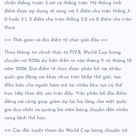
chiến thắng trước 3 set sẽ thắng trận. Hệ thống tính
điểm được áp dụng rõ ràng với 3 điểm cho trận thắng 3-
0 hoặc 3-1, 2 điểm cho trận thắng 3-2 và 0 điểm cho trận
thua.
== Thời gian và địa điểm tổ chức giải đấu ==
Theo thông tin chính thức từ FIVB, World Cup bóng
chuyền nữ 2026 dự kiến diễn ra vào tháng 9 và tháng 10
năm 2026. Địa điểm tổ chức được phân bổ tại nhiều
quốc gia đăng cai khác nhau trên khắp thế giới, tạo
điều kiện cho người hâm mộ tại nhiều khu vực có thể
trực tiếp theo dõi các trận đấu. Việc phân bổ địa điểm
đăng cai cũng giúp giảm áp lực hạ tầng cho một quốc
gia duy nhất và quảng bá môn bóng chuyền đến nhiều
vùng lãnh thổ hơn.
== Các đội tuyển tham dự World Cup bóng chuyền nữ