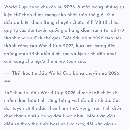
World Cup bóng chuyền nữ 2026 là một trong những sự
kiện thể thao được mong chờ nhất trên thế giới. Giải
đấu do Liên đoàn Bóng chuyền Quốc tế FIVB tổ chức,
quy tụ các đội tuyển quốc gia hàng đầu tranh tài để trở
thành nhà vô địch thế giới. Giải đấu năm 2026 tiếp nối
thành công của World Cup 2023, hứa hẹn mang đến
những màn trình diễn đỉnh cao và kịch tính đến phút
cuối cùng cho người hâm mộ toàn cầu.
== Thể thức thi đấu World Cup bóng chuyền nữ 2026
==
Thể thức thi đấu World Cup 2026 được FIVB thiết kế
nhằm đảm bảo tính công bằng và hấp dẫn tối đa. Các
đội tuyển sẽ thi đấu theo hình thức vòng tròn tính điểm,
chia thành nhiều bảng đấu khác nhau. Mỗi trận đấu
diễn ra theo thể thức best-of-five sets, đội nào giành