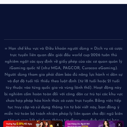
= Hạn chế khu vực và Điều khoản người dùng = Dịch vụ cá cược
trực tuyến liên quan đến giải đấu world cup 2026 tuân thủ
nghiêm ngặt các quy định về giấy phép của các cơ quan quản lý
iGaming quốc tế (như MGA, PAGCOR, Curacao eGaming).
Người dùng tham gia phải đảm bảo đủ năng lực hành vi dân sự
và đạt độ tuổi tối thiểu theo luật định (từ 18 tuổi hoặc 21 tuổi
tùy thuộc vào từng quốc gia và vùng lãnh thổ). Hoạt động này
bị nghiêm cấm hoàn toàn đối với công dân cư trú tại các khu vực
chưa hợp pháp hóa hình thức cá cược trực tuyến. Bằng việc tiếp
tục truy cập và sử dụng thông tin từ bài viết này, bạn đồng ý
miễn trừ toàn bộ trách nhiệm pháp lý liên quan cho đội ngũ biên
tập và cam kết sử dụng thông tin đúng mục đích giải trí hợp
x
x
pháp. Copyright © 2026 klive | Powered by