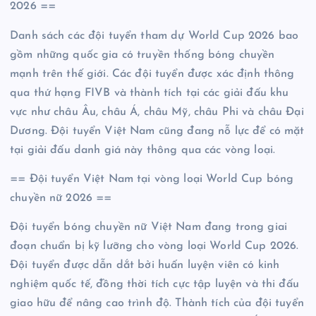
2026 ==
Danh sách các đội tuyển tham dự World Cup 2026 bao
gồm những quốc gia có truyền thống bóng chuyền
mạnh trên thế giới. Các đội tuyển được xác định thông
qua thứ hạng FIVB và thành tích tại các giải đấu khu
vực như châu Âu, châu Á, châu Mỹ, châu Phi và châu Đại
Dương. Đội tuyển Việt Nam cũng đang nỗ lực để có mặt
tại giải đấu danh giá này thông qua các vòng loại.
== Đội tuyển Việt Nam tại vòng loại World Cup bóng
chuyền nữ 2026 ==
Đội tuyển bóng chuyền nữ Việt Nam đang trong giai
đoạn chuẩn bị kỹ lưỡng cho vòng loại World Cup 2026.
Đội tuyển được dẫn dắt bởi huấn luyện viên có kinh
nghiệm quốc tế, đồng thời tích cực tập luyện và thi đấu
giao hữu để nâng cao trình độ. Thành tích của đội tuyển