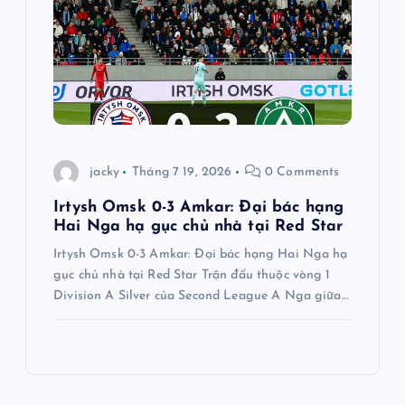
jacky
Tháng 7 19, 2026
0 Comments
Irtysh Omsk 0-3 Amkar: Đại bác hạng
Hai Nga hạ gục chủ nhà tại Red Star
Irtysh Omsk 0-3 Amkar: Đại bác hạng Hai Nga hạ
gục chủ nhà tại Red Star Trận đấu thuộc vòng 1
Division A Silver của Second League A Nga giữa…