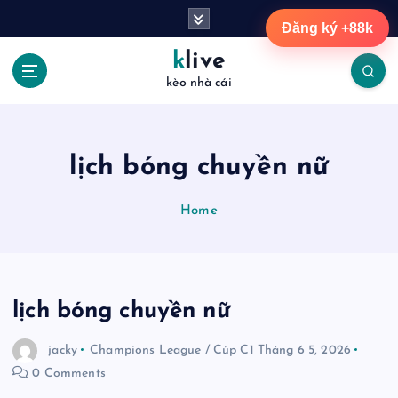
S
Đăng ký +88k
k
i
klive
p
kèo nhà cái
t
o
c
o
lịch bóng chuyền nữ
n
t
Home
e
n
t
lịch bóng chuyền nữ
jacky
Champions League / Cúp C1
Tháng 6 5, 2026
0 Comments