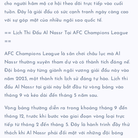
cho người hâm mộ cơ hội theo dõi trực tiếp vào cuối
tuần. Đây là giải đấu có sức cạnh tranh ngày càng cao
với sự góp mặt của nhiều ngôi sao quốc tế.
== Lịch Thi Đấu Al Nassr Tại AFC Champions League
==
AFC Champions League là sân chơi châu lục mà Al
Nassr thường xuyên tham dự và có thành tích đáng nể.
Đội bóng này từng giành ngôi vương giải đấu này vào
năm 2023, một thành tích lịch sử đáng tự hào. Lịch thi
đấu Al Nassr tại giải này bắt đầu từ vòng bảng vào
tháng 9 và kéo dài đến tháng 5 năm sau.
Vòng bảng thường diễn ra trong khoảng tháng 9 đến
tháng 12, trước khi bước vào giai đoạn vòng loại trực
tiếp từ tháng 2 đến tháng 5. Đây là hành trình đầy thử
thách khi Al Nassr phải đối mặt với những đội bóng