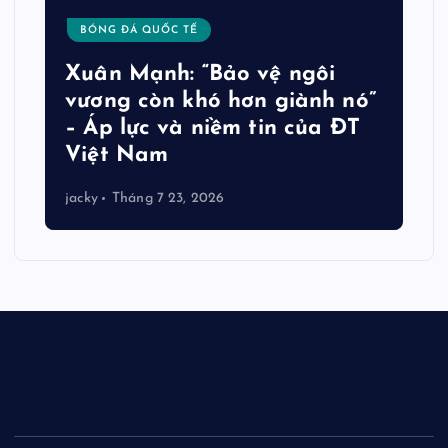
BÓNG ĐÁ QUỐC TẾ
Xuân Mạnh: “Bảo vệ ngôi
vương còn khó hơn giành nó”
– Áp lực và niềm tin của ĐT
Việt Nam
jacky
Tháng 7 23, 2026