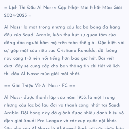
= Lịch Thi Đấu Al Nassr: Cập Nhật Mới Nhất Mùa Giải
2024-2025 =
Al Nassr là một trong những câu lạc bộ bóng đá hàng
đầu của Saudi Arabia, luôn thu hút sự quan tâm của
đông đảo người hâm mộ trên toàn thế giới. Đặc biệt, với
sự góp mặt của siêu sao Cristiano Ronaldo, đội bóng
này càng trở nên nổi tiếng hơn bao giờ hết. Bài viết
dưới đây sẽ cung cấp cho bạn thông tin chi tiết về lịch
thi đấu Al Nassr mùa giải mới nhất.
== Giới Thiệu Về Al Nassr FC ==
Al Nassr được thành lập vào năm 1955, là một trong
những câu lạc bộ lâu đời và thành công nhất tại Saudi
Arabia. Đội bóng này đã giành được nhiều danh hiệu vô
địch giải Saudi Pro League và các cup quốc nội khác.
Sân nhà của Al Nassr là Al-Awwal Park với sức chứa hơn