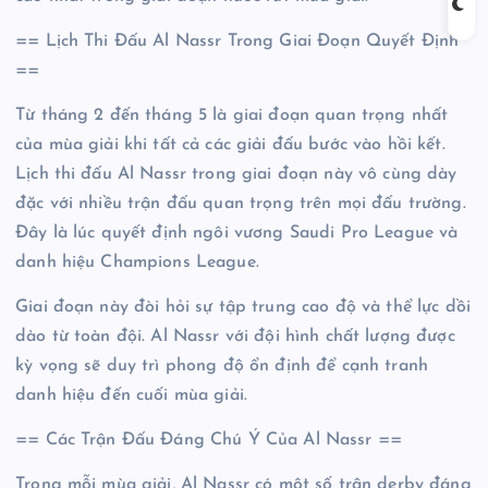
== Lịch Thi Đấu Al Nassr Trong Giai Đoạn Quyết Định
==
Từ tháng 2 đến tháng 5 là giai đoạn quan trọng nhất
của mùa giải khi tất cả các giải đấu bước vào hồi kết.
Lịch thi đấu Al Nassr trong giai đoạn này vô cùng dày
đặc với nhiều trận đấu quan trọng trên mọi đấu trường.
Đây là lúc quyết định ngôi vương Saudi Pro League và
danh hiệu Champions League.
Giai đoạn này đòi hỏi sự tập trung cao độ và thể lực dồi
dào từ toàn đội. Al Nassr với đội hình chất lượng được
kỳ vọng sẽ duy trì phong độ ổn định để cạnh tranh
danh hiệu đến cuối mùa giải.
== Các Trận Đấu Đáng Chú Ý Của Al Nassr ==
Trong mỗi mùa giải, Al Nassr có một số trận derby đáng