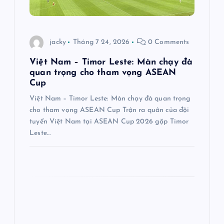
g
b
jacky
Tháng 7 24, 2026
0 Comments
à
Việt Nam – Timor Leste: Màn chạy đà
quan trọng cho tham vọng ASEAN
i
Cup
Việt Nam – Timor Leste: Màn chạy đà quan trọng
v
cho tham vọng ASEAN Cup Trận ra quân của đội
tuyển Việt Nam tại ASEAN Cup 2026 gặp Timor
i
Leste…
ế
t