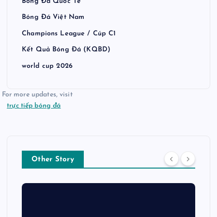
Bóng Đá Quốc Tế
Bóng Đá Việt Nam
Champions League / Cúp C1
Kết Quả Bóng Đá (KQBD)
world cup 2026
For more updates, visit
trực tiếp bóng đá
Other Story