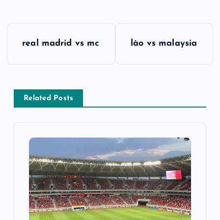
Đ
real madrid vs mc
lào vs malaysia
i
ề
Related Posts
u
h
ư
ớ
n