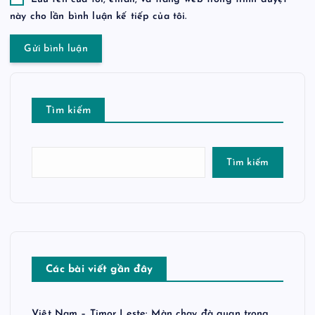
này cho lần bình luận kế tiếp của tôi.
Tìm kiếm
Tìm kiếm
Các bài viết gần đây
Việt Nam – Timor Leste: Màn chạy đà quan trọng