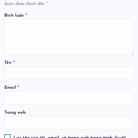
buộc được đánh dấu
*
Bình luận
*
Tên
*
Email
*
Trang web
Lưu tên của tôi, email, và trang web trong trình duyệt