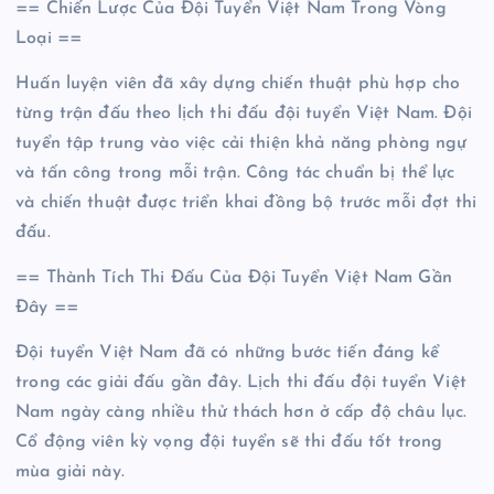
== Chiến Lược Của Đội Tuyển Việt Nam Trong Vòng
Loại ==
Huấn luyện viên đã xây dựng chiến thuật phù hợp cho
từng trận đấu theo lịch thi đấu đội tuyển Việt Nam. Đội
tuyển tập trung vào việc cải thiện khả năng phòng ngự
và tấn công trong mỗi trận. Công tác chuẩn bị thể lực
và chiến thuật được triển khai đồng bộ trước mỗi đợt thi
đấu.
== Thành Tích Thi Đấu Của Đội Tuyển Việt Nam Gần
Đây ==
Đội tuyển Việt Nam đã có những bước tiến đáng kể
trong các giải đấu gần đây. Lịch thi đấu đội tuyển Việt
Nam ngày càng nhiều thử thách hơn ở cấp độ châu lục.
Cổ động viên kỳ vọng đội tuyển sẽ thi đấu tốt trong
mùa giải này.