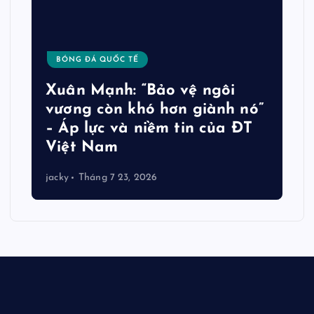
BÓNG ĐÁ QUỐC TẾ
Xuân Mạnh: “Bảo vệ ngôi
vương còn khó hơn giành nó”
– Áp lực và niềm tin của ĐT
Việt Nam
jacky
Tháng 7 23, 2026