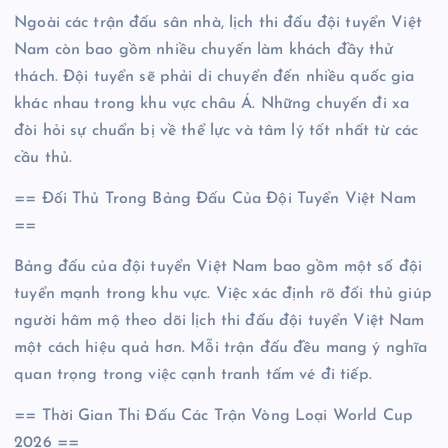
Ngoài các trận đấu sân nhà, lịch thi đấu đội tuyển Việt
Nam còn bao gồm nhiều chuyến làm khách đầy thử
thách. Đội tuyển sẽ phải di chuyển đến nhiều quốc gia
khác nhau trong khu vực châu Á. Những chuyến đi xa
đòi hỏi sự chuẩn bị về thể lực và tâm lý tốt nhất từ các
cầu thủ.
== Đối Thủ Trong Bảng Đấu Của Đội Tuyển Việt Nam
==
Bảng đấu của đội tuyển Việt Nam bao gồm một số đội
tuyển mạnh trong khu vực. Việc xác định rõ đối thủ giúp
người hâm mộ theo dõi lịch thi đấu đội tuyển Việt Nam
một cách hiệu quả hơn. Mỗi trận đấu đều mang ý nghĩa
quan trọng trong việc cạnh tranh tấm vé đi tiếp.
== Thời Gian Thi Đấu Các Trận Vòng Loại World Cup
2026 ==