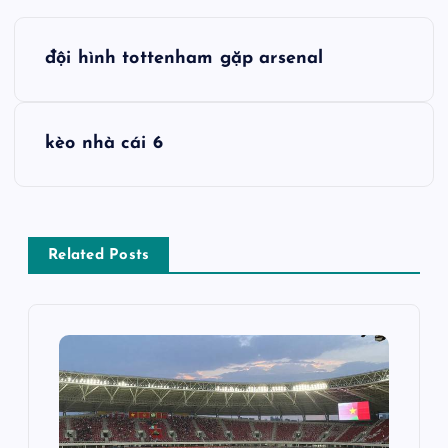
Đ
đội hình tottenham gặp arsenal
i
ề
kèo nhà cái 6
u
h
Related Posts
ư
ớ
n
g