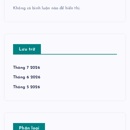
Không có bình luận nào để hiển thị.
Lưu trữ
Tháng 7 2026
Tháng 6 2026
Tháng 5 2026
Phân loại