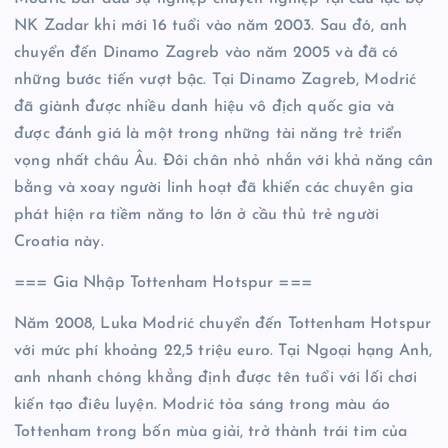
NK Zadar khi mới 16 tuổi vào năm 2003. Sau đó, anh
chuyển đến Dinamo Zagreb vào năm 2005 và đã có
những bước tiến vượt bậc. Tại Dinamo Zagreb, Modrić
đã giành được nhiều danh hiệu vô địch quốc gia và
được đánh giá là một trong những tài năng trẻ triển
vọng nhất châu Âu. Đôi chân nhỏ nhắn với khả năng cân
bằng và xoay người linh hoạt đã khiến các chuyên gia
phát hiện ra tiềm năng to lớn ở cầu thủ trẻ người
Croatia này.
=== Gia Nhập Tottenham Hotspur ===
Năm 2008, Luka Modrić chuyển đến Tottenham Hotspur
với mức phí khoảng 22,5 triệu euro. Tại Ngoại hạng Anh,
anh nhanh chóng khẳng định được tên tuổi với lối chơi
kiến tạo điêu luyện. Modrić tỏa sáng trong màu áo
Tottenham trong bốn mùa giải, trở thành trái tim của