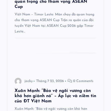
quan trọng cho tham vọng ASEAN
i
Cup
Việt Nam – Timor Leste: Màn chạy đà quan trọng
v
cho tham vọng ASEAN Cup Trận ra quân của đội
tuyển Việt Nam tại ASEAN Cup 2026 gặp Timor
i
Leste…
ế
t
jacky
Tháng 7 23, 2026
0 Comments
Xuân Mạnh: “Bảo vệ ngôi vương còn
khó hơn giành nó” – Áp lực và niềm tin
của ĐT Việt Nam
Xuân Mạnh: “Bảo vệ ngôi vương còn khó hơn