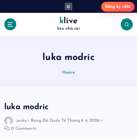
S
Đăng ký +88k
k
i
klive
p
kèo nhà cái
t
o
c
o
luka modric
n
t
Home
e
n
t
luka modric
jacky
Bóng Đá Quốc Tế
Tháng 6 4, 2026
0 Comments