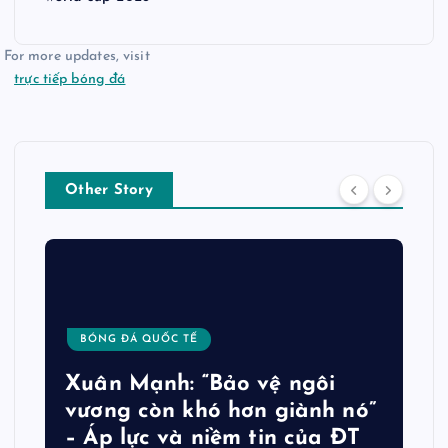
For more updates, visit
trực tiếp bóng đá
Other Story
BÓNG ĐÁ QUỐC TẾ
Xuân Mạnh: “Bảo vệ ngôi
vương còn khó hơn giành nó”
– Áp lực và niềm tin của ĐT