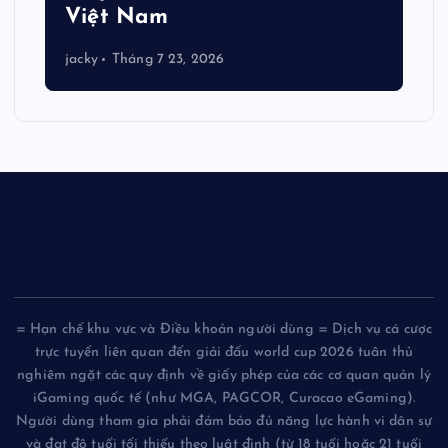
Việt Nam
jacky
Tháng 7 23, 2026
= Hạn chế khu vực và Điều khoản người dùng = Dịch vụ cá cược
trực tuyến liên quan đến giải đấu world cup 2026 tuân thủ
nghiêm ngặt các quy định về giấy phép của các cơ quan quản lý
iGaming quốc tế (như MGA, PAGCOR, Curacao eGaming).
Người dùng tham gia phải đảm bảo đủ năng lực hành vi dân sự
và đạt độ tuổi tối thiểu theo luật định (từ 18 tuổi hoặc 21 tuổi