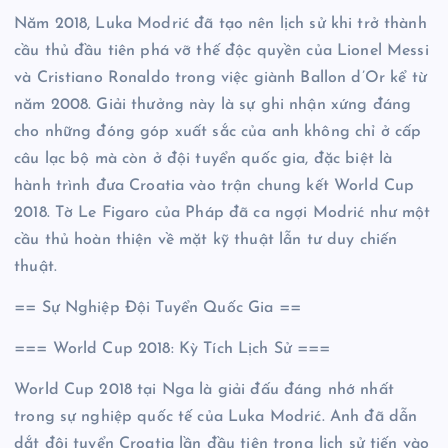
Năm 2018, Luka Modrić đã tạo nên lịch sử khi trở thành
cầu thủ đầu tiên phá vỡ thế độc quyền của Lionel Messi
và Cristiano Ronaldo trong việc giành Ballon d’Or kể từ
năm 2008. Giải thưởng này là sự ghi nhận xứng đáng
cho những đóng góp xuất sắc của anh không chỉ ở cấp
câu lạc bộ mà còn ở đội tuyển quốc gia, đặc biệt là
hành trình đưa Croatia vào trận chung kết World Cup
2018. Tờ Le Figaro của Pháp đã ca ngợi Modrić như một
cầu thủ hoàn thiện về mặt kỹ thuật lẫn tư duy chiến
thuật.
== Sự Nghiệp Đội Tuyển Quốc Gia ==
=== World Cup 2018: Kỳ Tích Lịch Sử ===
World Cup 2018 tại Nga là giải đấu đáng nhớ nhất
trong sự nghiệp quốc tế của Luka Modrić. Anh đã dẫn
dắt đội tuyển Croatia lần đầu tiên trong lịch sử tiến vào