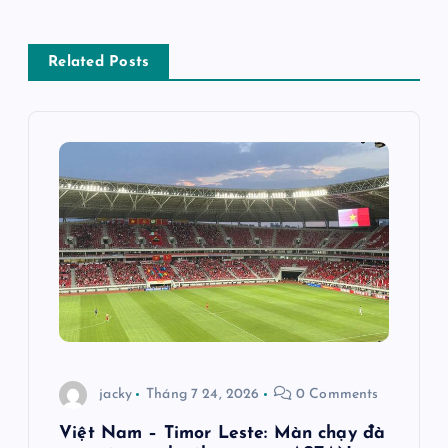
ề
Related Posts
u
h
ư
ớ
n
g
b
jacky
Tháng 7 24, 2026
0 Comments
à
Việt Nam – Timor Leste: Màn chạy đà