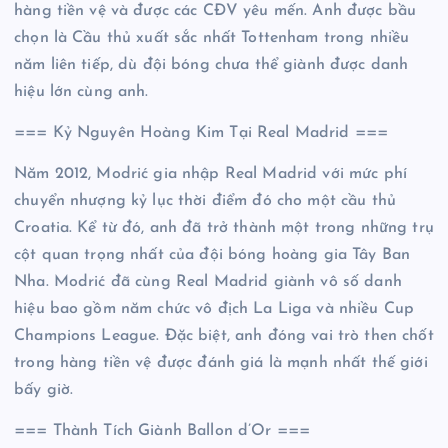
hàng tiền vệ và được các CĐV yêu mến. Anh được bầu
chọn là Cầu thủ xuất sắc nhất Tottenham trong nhiều
năm liên tiếp, dù đội bóng chưa thể giành được danh
hiệu lớn cùng anh.
=== Kỷ Nguyên Hoàng Kim Tại Real Madrid ===
Năm 2012, Modrić gia nhập Real Madrid với mức phí
chuyển nhượng kỷ lục thời điểm đó cho một cầu thủ
Croatia. Kể từ đó, anh đã trở thành một trong những trụ
cột quan trọng nhất của đội bóng hoàng gia Tây Ban
Nha. Modrić đã cùng Real Madrid giành vô số danh
hiệu bao gồm năm chức vô địch La Liga và nhiều Cup
Champions League. Đặc biệt, anh đóng vai trò then chốt
trong hàng tiền vệ được đánh giá là mạnh nhất thế giới
bấy giờ.
=== Thành Tích Giành Ballon d’Or ===