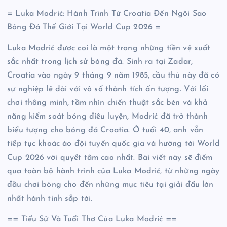
= Luka Modrić: Hành Trình Từ Croatia Đến Ngôi Sao
Bóng Đá Thế Giới Tại World Cup 2026 =
Luka Modrić được coi là một trong những tiền vệ xuất
sắc nhất trong lịch sử bóng đá. Sinh ra tại Zadar,
Croatia vào ngày 9 tháng 9 năm 1985, cầu thủ này đã có
sự nghiệp lê dài với vô số thành tích ấn tượng. Với lối
chơi thông minh, tầm nhìn chiến thuật sắc bén và khả
năng kiểm soát bóng điêu luyện, Modrić đã trở thành
biểu tượng cho bóng đá Croatia. Ở tuổi 40, anh vẫn
tiếp tục khoác áo đội tuyển quốc gia và hướng tới World
Cup 2026 với quyết tâm cao nhất. Bài viết này sẽ điểm
qua toàn bộ hành trình của Luka Modrić, từ những ngày
đầu chơi bóng cho đến những mục tiêu tại giải đấu lớn
nhất hành tinh sắp tới.
== Tiểu Sử Và Tuổi Thơ Của Luka Modrić ==