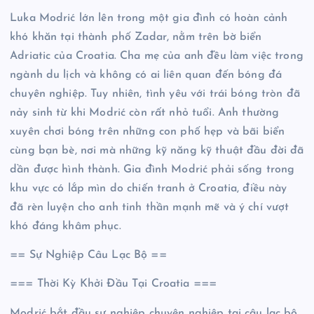
Luka Modrić lớn lên trong một gia đình có hoàn cảnh
khó khăn tại thành phố Zadar, nằm trên bờ biển
Adriatic của Croatia. Cha mẹ của anh đều làm việc trong
ngành du lịch và không có ai liên quan đến bóng đá
chuyên nghiệp. Tuy nhiên, tình yêu với trái bóng tròn đã
nảy sinh từ khi Modrić còn rất nhỏ tuổi. Anh thường
xuyên chơi bóng trên những con phố hẹp và bãi biển
cùng bạn bè, nơi mà những kỹ năng kỹ thuật đầu đời đã
dần được hình thành. Gia đình Modrić phải sống trong
khu vực có lắp mìn do chiến tranh ở Croatia, điều này
đã rèn luyện cho anh tinh thần mạnh mẽ và ý chí vượt
khó đáng khâm phục.
== Sự Nghiệp Câu Lạc Bộ ==
=== Thời Kỳ Khởi Đầu Tại Croatia ===
Modrić bắt đầu sự nghiệp chuyên nghiệp tại câu lạc bộ