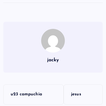
jacky
Đ
u23 campuchia
jesus
i