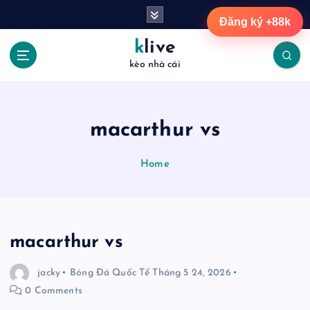
S
Đăng ký +88k
k
i
klive
p
kèo nhà cái
t
o
c
o
macarthur vs
n
t
Home
e
n
t
macarthur vs
jacky
Bóng Đá Quốc Tế
Tháng 5 24, 2026
0 Comments