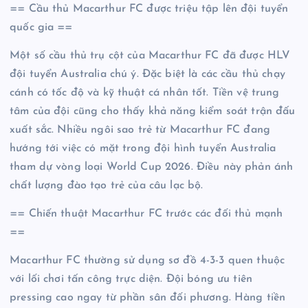
== Cầu thủ Macarthur FC được triệu tập lên đội tuyển
quốc gia ==
Một số cầu thủ trụ cột của Macarthur FC đã được HLV
đội tuyển Australia chú ý. Đặc biệt là các cầu thủ chạy
cánh có tốc độ và kỹ thuật cá nhân tốt. Tiền vệ trung
tâm của đội cũng cho thấy khả năng kiểm soát trận đấu
xuất sắc. Nhiều ngôi sao trẻ từ Macarthur FC đang
hướng tới việc có mặt trong đội hình tuyển Australia
tham dự vòng loại World Cup 2026. Điều này phản ánh
chất lượng đào tạo trẻ của câu lạc bộ.
== Chiến thuật Macarthur FC trước các đối thủ mạnh
==
Macarthur FC thường sử dụng sơ đồ 4-3-3 quen thuộc
với lối chơi tấn công trực diện. Đội bóng ưu tiên
pressing cao ngay từ phần sân đối phương. Hàng tiền