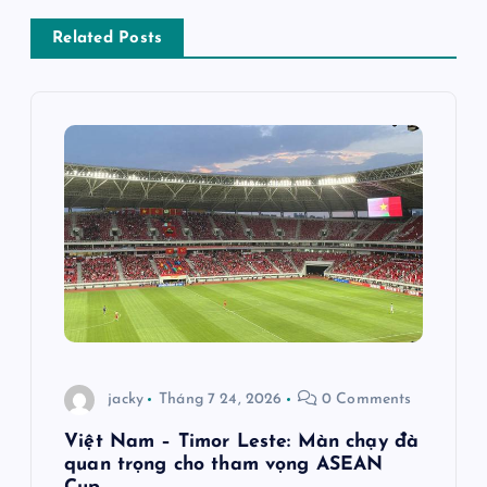
ề
Related Posts
u
h
ư
ớ
n
g
b
jacky
Tháng 7 24, 2026
0 Comments
à
Việt Nam – Timor Leste: Màn chạy đà
quan trọng cho tham vọng ASEAN
i