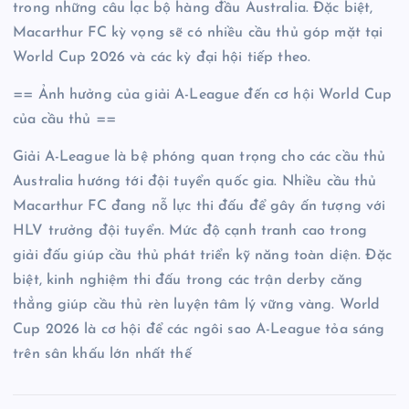
trong những câu lạc bộ hàng đầu Australia. Đặc biệt,
Macarthur FC kỳ vọng sẽ có nhiều cầu thủ góp mặt tại
World Cup 2026 và các kỳ đại hội tiếp theo.
== Ảnh hưởng của giải A-League đến cơ hội World Cup
của cầu thủ ==
Giải A-League là bệ phóng quan trọng cho các cầu thủ
Australia hướng tới đội tuyển quốc gia. Nhiều cầu thủ
Macarthur FC đang nỗ lực thi đấu để gây ấn tượng với
HLV trưởng đội tuyển. Mức độ cạnh tranh cao trong
giải đấu giúp cầu thủ phát triển kỹ năng toàn diện. Đặc
biệt, kinh nghiệm thi đấu trong các trận derby căng
thẳng giúp cầu thủ rèn luyện tâm lý vững vàng. World
Cup 2026 là cơ hội để các ngôi sao A-League tỏa sáng
trên sân khấu lớn nhất thế