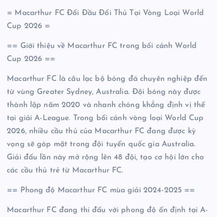
= Macarthur FC Đối Đầu Đối Thủ Tại Vòng Loại World
Cup 2026 =
== Giới thiệu về Macarthur FC trong bối cảnh World
Cup 2026 ==
Macarthur FC là câu lạc bộ bóng đá chuyên nghiệp đến
từ vùng Greater Sydney, Australia. Đội bóng này được
thành lập năm 2020 và nhanh chóng khẳng định vị thế
tại giải A-League. Trong bối cảnh vòng loại World Cup
2026, nhiều cầu thủ của Macarthur FC đang được kỳ
vọng sẽ góp mặt trong đội tuyển quốc gia Australia.
Giải đấu lần này mở rộng lên 48 đội, tạo cơ hội lớn cho
các cầu thủ trẻ từ Macarthur FC.
== Phong độ Macarthur FC mùa giải 2024-2025 ==
Macarthur FC đang thi đấu với phong độ ổn định tại A-