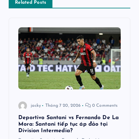
Related Posts
u
h
ư
ớ
n
g
b
jacky
Tháng 7 20, 2026
0 Comments
à
Deportivo Santani vs Fernando De La
Mora: Santani tiếp tục áp đảo tại
i
Division Intermedia?