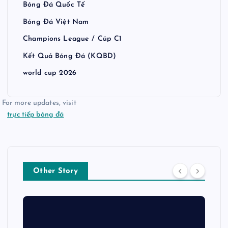
Bóng Đá Quốc Tế
Bóng Đá Việt Nam
Champions League / Cúp C1
Kết Quả Bóng Đá (KQBD)
world cup 2026
For more updates, visit
trực tiếp bóng đá
Other Story