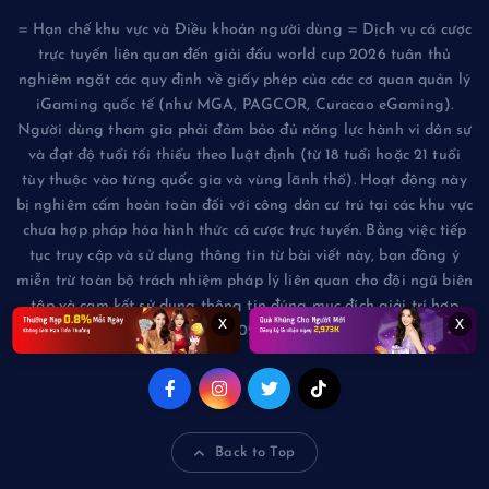
= Hạn chế khu vực và Điều khoản người dùng = Dịch vụ cá cược
trực tuyến liên quan đến giải đấu world cup 2026 tuân thủ
nghiêm ngặt các quy định về giấy phép của các cơ quan quản lý
iGaming quốc tế (như MGA, PAGCOR, Curacao eGaming).
Người dùng tham gia phải đảm bảo đủ năng lực hành vi dân sự
và đạt độ tuổi tối thiểu theo luật định (từ 18 tuổi hoặc 21 tuổi
tùy thuộc vào từng quốc gia và vùng lãnh thổ). Hoạt động này
bị nghiêm cấm hoàn toàn đối với công dân cư trú tại các khu vực
chưa hợp pháp hóa hình thức cá cược trực tuyến. Bằng việc tiếp
tục truy cập và sử dụng thông tin từ bài viết này, bạn đồng ý
miễn trừ toàn bộ trách nhiệm pháp lý liên quan cho đội ngũ biên
tập và cam kết sử dụng thông tin đúng mục đích giải trí hợp
x
x
pháp. Copyright © 2026 klive | Powered by
Back to Top