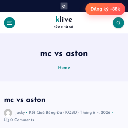
S
Đăng ký +88k
k
i
klive
p
kèo nhà cái
t
o
c
o
mc vs aston
n
t
Home
e
n
t
mc vs aston
jacky
Kết Quả Bóng Đá (KQBD)
Tháng 6 4, 2026
0 Comments