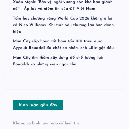
Xuân Mạnh: “Bảo vệ ngôi vương còn khó hơn giành
nó” – Áp lực và niềm tin của ĐT Việt Nam
Tấm huy chương vàng World Cup 2026 không ở lại
cổ Nico Williams: Khi tình yêu thương lớn hơn danh
hiệu
Man City sắp hoàn tất bom tấn 100 triệu euro:
Ayyoub Bouaddi đã chốt cá nhân, chờ Lille gật đầu
Man City âm thầm xây dựng đế chế tương lai:
Bouaddi và những viên ngọc thô
bình luận gần đây
Không có bình luận nào để hiển thị.