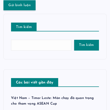
Tìm kiếm
Tìm kiếm
Các bài viết gần đây
Việt Nam – Timor Leste: Màn chạy đà quan trọng
cho tham vọng ASEAN Cup