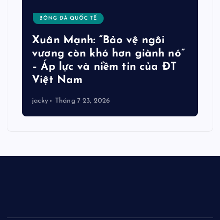
BÓNG ĐÁ QUỐC TẾ
Xuân Mạnh: “Bảo vệ ngôi
vương còn khó hơn giành nó”
– Áp lực và niềm tin của ĐT
Việt Nam
jacky
Tháng 7 23, 2026