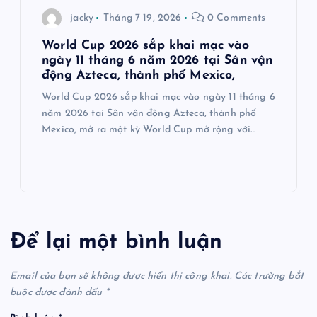
jacky
Tháng 7 19, 2026
0 Comments
World Cup 2026 sắp khai mạc vào
ngày 11 tháng 6 năm 2026 tại Sân vận
động Azteca, thành phố Mexico,
World Cup 2026 sắp khai mạc vào ngày 11 tháng 6
năm 2026 tại Sân vận động Azteca, thành phố
Mexico, mở ra một kỳ World Cup mở rộng với…
Để lại một bình luận
Email của bạn sẽ không được hiển thị công khai.
Các trường bắt
buộc được đánh dấu
*