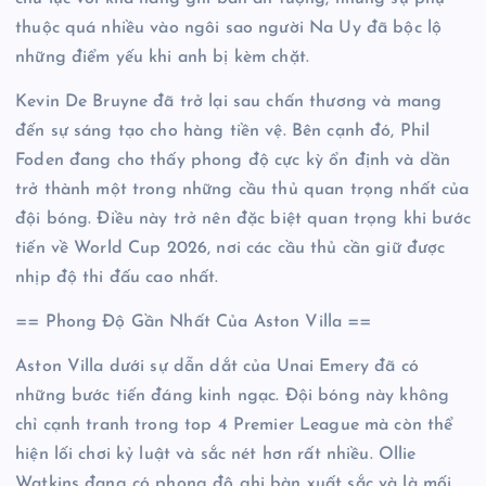
thuộc quá nhiều vào ngôi sao người Na Uy đã bộc lộ
những điểm yếu khi anh bị kèm chặt.
Kevin De Bruyne đã trở lại sau chấn thương và mang
đến sự sáng tạo cho hàng tiền vệ. Bên cạnh đó, Phil
Foden đang cho thấy phong độ cực kỳ ổn định và dần
trở thành một trong những cầu thủ quan trọng nhất của
đội bóng. Điều này trở nên đặc biệt quan trọng khi bước
tiến về World Cup 2026, nơi các cầu thủ cần giữ được
nhịp độ thi đấu cao nhất.
== Phong Độ Gần Nhất Của Aston Villa ==
Aston Villa dưới sự dẫn dắt của Unai Emery đã có
những bước tiến đáng kinh ngạc. Đội bóng này không
chỉ cạnh tranh trong top 4 Premier League mà còn thể
hiện lối chơi kỷ luật và sắc nét hơn rất nhiều. Ollie
Watkins đang có phong độ ghi bàn xuất sắc và là mối