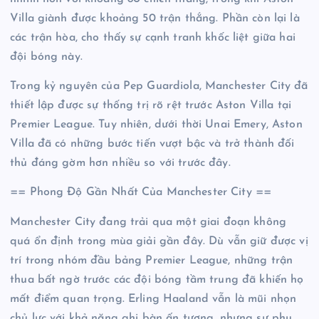
Villa giành được khoảng 50 trận thắng. Phần còn lại là
các trận hòa, cho thấy sự cạnh tranh khốc liệt giữa hai
đội bóng này.
Trong kỷ nguyên của Pep Guardiola, Manchester City đã
thiết lập được sự thống trị rõ rệt trước Aston Villa tại
Premier League. Tuy nhiên, dưới thời Unai Emery, Aston
Villa đã có những bước tiến vượt bậc và trở thành đối
thủ đáng gờm hơn nhiều so với trước đây.
== Phong Độ Gần Nhất Của Manchester City ==
Manchester City đang trải qua một giai đoạn không
quá ổn định trong mùa giải gần đây. Dù vẫn giữ được vị
trí trong nhóm đầu bảng Premier League, những trận
thua bất ngờ trước các đội bóng tầm trung đã khiến họ
mất điểm quan trọng. Erling Haaland vẫn là mũi nhọn
chủ lực với khả năng ghi bàn ấn tượng, nhưng sự phụ