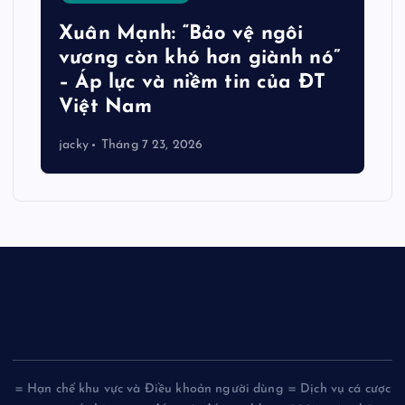
Xuân Mạnh: “Bảo vệ ngôi
vương còn khó hơn giành nó”
– Áp lực và niềm tin của ĐT
Việt Nam
jacky
Tháng 7 23, 2026
= Hạn chế khu vực và Điều khoản người dùng = Dịch vụ cá cược