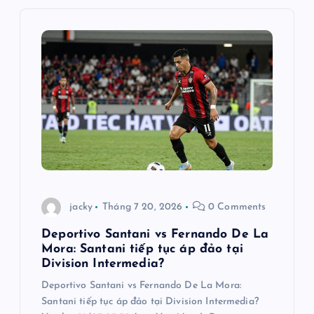
h
ư
ớ
n
g
b
jacky
Tháng 7 20, 2026
0 Comments
à
Deportivo Santani vs Fernando De La
Mora: Santani tiếp tục áp đảo tại
i
Division Intermedia?
Deportivo Santani vs Fernando De La Mora:
v
Santani tiếp tục áp đảo tại Division Intermedia?