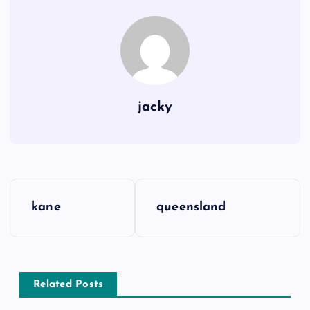
jacky
Đ
kane
queensland
i
ề
Related Posts
u