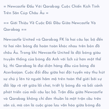
= Newcastle Đấu Với Qarabag: Cuộc Chiến Kịch Tính
Trên Sân Cúp Châu Âu =
== Giới Thiệu Về Cuộc Đối Đầu Giữa Newcastle Và
Qarabag ==
Newcastle United và Qarabag FK là hai câu lạc bộ đến
từ hai nền bóng đá hoàn toàn khác nhau trên bản đồ
châu Âu. Trong khi Newcastle United là đội bóng giàu
truyền thống của bóng đá Anh với lịch sử hơn một thế
kỷ, thì Qarabag là đại diện hàng đầu của bóng đá
Azerbaijan. Cuộc đối đầu giữa hai đội tuyển này thu hút
sự chú ý lớn từ người hâm mộ trên toàn thế giới bởi sự
đối lập rõ rệt giữa lối chơi, triết lý bóng đá và bối cảnh
phát triển của mỗi câu lạc bộ. Trận đấu giữa Newcastle
và Qarabag không chỉ đơn thuần là một trận cầu trên
sân cỏ, mà còn là cuộc giao lưu văn hóa giữa bóng đá