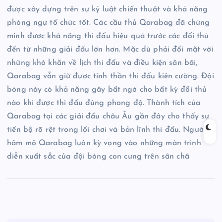
được xây dựng trên sự kỷ luật chiến thuật và khả năng
phòng ngự tổ chức tốt. Các cầu thủ Qarabag đã chứng
minh được khả năng thi đấu hiệu quả trước các đối thủ
đến từ những giải đấu lớn hơn. Mặc dù phải đối mặt với
những khó khăn về lịch thi đấu và điều kiện sân bãi,
Qarabag vẫn giữ được tinh thần thi đấu kiên cường. Đội
bóng này có khả năng gây bất ngờ cho bất kỳ đối thủ
nào khi được thi đấu đúng phong độ. Thành tích của
Qarabag tại các giải đấu châu Âu gần đây cho thấy sự
tiến bộ rõ rệt trong lối chơi và bản lĩnh thi đấu. Người
hâm mộ Qarabag luôn kỳ vọng vào những màn trình
diễn xuất sắc của đội bóng con cưng trên sân châ