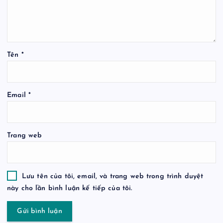
Tên
*
Email
*
Trang web
Lưu tên của tôi, email, và trang web trong trình duyệt
này cho lần bình luận kế tiếp của tôi.