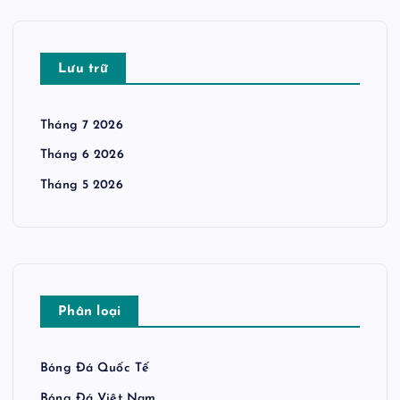
Lưu trữ
Tháng 7 2026
Tháng 6 2026
Tháng 5 2026
Phân loại
Bóng Đá Quốc Tế
Bóng Đá Việt Nam