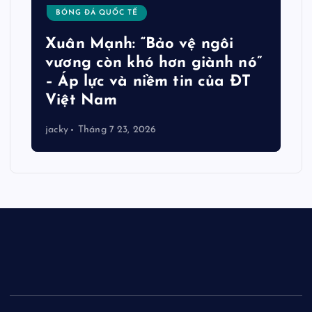
BÓNG ĐÁ QUỐC TẾ
Xuân Mạnh: “Bảo vệ ngôi
vương còn khó hơn giành nó”
– Áp lực và niềm tin của ĐT
Việt Nam
jacky
Tháng 7 23, 2026