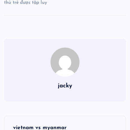
thủ trẻ được tập luy
jacky
Đ
vietnam vs myanmar