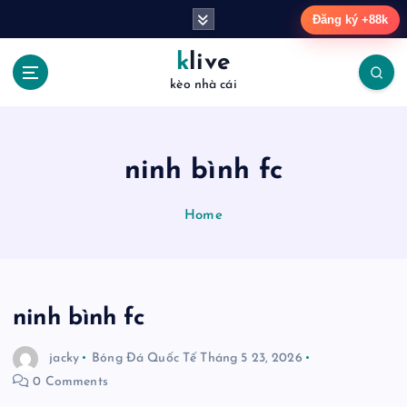
S
Đăng ký +88k
k
i
klive
p
kèo nhà cái
t
o
c
o
ninh bình fc
n
t
Home
e
n
t
ninh bình fc
jacky
Bóng Đá Quốc Tế
Tháng 5 23, 2026
0 Comments