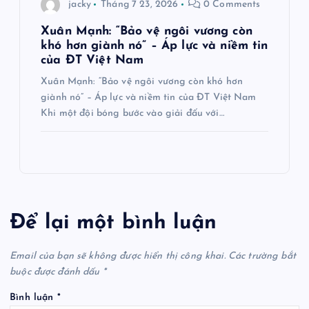
jacky
Tháng 7 23, 2026
0 Comments
Xuân Mạnh: “Bảo vệ ngôi vương còn
khó hơn giành nó” – Áp lực và niềm tin
của ĐT Việt Nam
Xuân Mạnh: “Bảo vệ ngôi vương còn khó hơn
giành nó” – Áp lực và niềm tin của ĐT Việt Nam
Khi một đội bóng bước vào giải đấu với…
Để lại một bình luận
Email của bạn sẽ không được hiển thị công khai.
Các trường bắt
buộc được đánh dấu
*
Bình luận
*