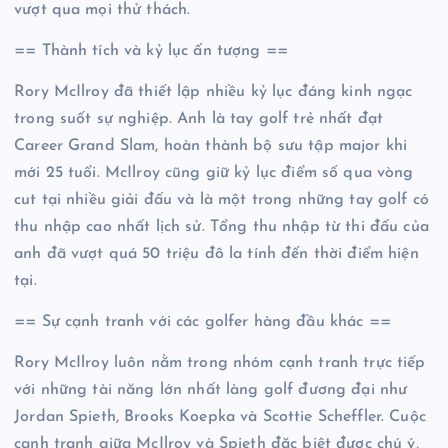
vượt qua mọi thử thách.
== Thành tích và kỷ lục ấn tượng ==
Rory McIlroy đã thiết lập nhiều kỷ lục đáng kinh ngạc
trong suốt sự nghiệp. Anh là tay golf trẻ nhất đạt
Career Grand Slam, hoàn thành bộ sưu tập major khi
mới 25 tuổi. McIlroy cũng giữ kỷ lục điểm số qua vòng
cut tại nhiều giải đấu và là một trong những tay golf có
thu nhập cao nhất lịch sử. Tổng thu nhập từ thi đấu của
anh đã vượt quá 50 triệu đô la tính đến thời điểm hiện
tại.
== Sự cạnh tranh với các golfer hàng đầu khác ==
Rory McIlroy luôn nằm trong nhóm cạnh tranh trực tiếp
với những tài năng lớn nhất làng golf đương đại như
Jordan Spieth, Brooks Koepka và Scottie Scheffler. Cuộc
cạnh tranh giữa McIlroy và Spieth đặc biệt được chú ý,