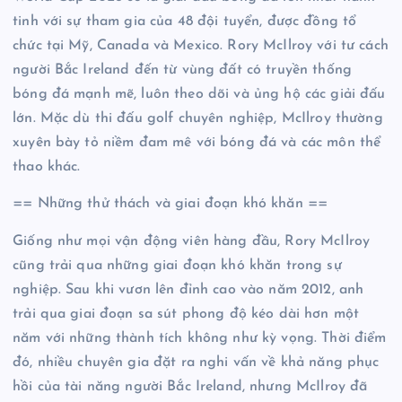
tinh với sự tham gia của 48 đội tuyển, được đồng tổ
chức tại Mỹ, Canada và Mexico. Rory McIlroy với tư cách
người Bắc Ireland đến từ vùng đất có truyền thống
bóng đá mạnh mẽ, luôn theo dõi và ủng hộ các giải đấu
lớn. Mặc dù thi đấu golf chuyên nghiệp, McIlroy thường
xuyên bày tỏ niềm đam mê với bóng đá và các môn thể
thao khác.
== Những thử thách và giai đoạn khó khăn ==
Giống như mọi vận động viên hàng đầu, Rory McIlroy
cũng trải qua những giai đoạn khó khăn trong sự
nghiệp. Sau khi vươn lên đỉnh cao vào năm 2012, anh
trải qua giai đoạn sa sút phong độ kéo dài hơn một
năm với những thành tích không như kỳ vọng. Thời điểm
đó, nhiều chuyên gia đặt ra nghi vấn về khả năng phục
hồi của tài năng người Bắc Ireland, nhưng McIlroy đã