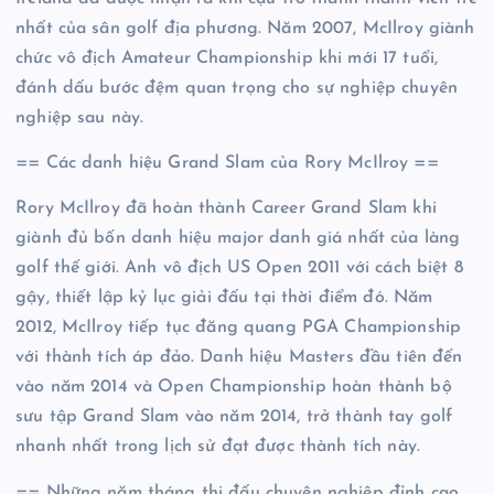
nhất của sân golf địa phương. Năm 2007, McIlroy giành
chức vô địch Amateur Championship khi mới 17 tuổi,
đánh dấu bước đệm quan trọng cho sự nghiệp chuyên
nghiệp sau này.
== Các danh hiệu Grand Slam của Rory McIlroy ==
Rory McIlroy đã hoàn thành Career Grand Slam khi
giành đủ bốn danh hiệu major danh giá nhất của làng
golf thế giới. Anh vô địch US Open 2011 với cách biệt 8
gậy, thiết lập kỷ lục giải đấu tại thời điểm đó. Năm
2012, McIlroy tiếp tục đăng quang PGA Championship
với thành tích áp đảo. Danh hiệu Masters đầu tiên đến
vào năm 2014 và Open Championship hoàn thành bộ
sưu tập Grand Slam vào năm 2014, trở thành tay golf
nhanh nhất trong lịch sử đạt được thành tích này.
== Những năm tháng thi đấu chuyên nghiệp đỉnh cao