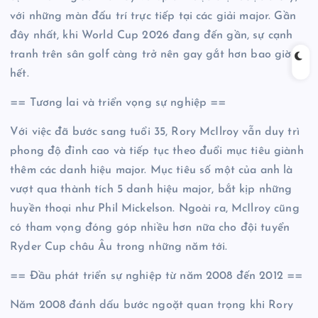
với những màn đấu trí trực tiếp tại các giải major. Gần
đây nhất, khi World Cup 2026 đang đến gần, sự cạnh
tranh trên sân golf càng trở nên gay gắt hơn bao giờ
hết.
== Tương lai và triển vọng sự nghiệp ==
Với việc đã bước sang tuổi 35, Rory McIlroy vẫn duy trì
phong độ đỉnh cao và tiếp tục theo đuổi mục tiêu giành
thêm các danh hiệu major. Mục tiêu số một của anh là
vượt qua thành tích 5 danh hiệu major, bắt kịp những
huyền thoại như Phil Mickelson. Ngoài ra, McIlroy cũng
có tham vọng đóng góp nhiều hơn nữa cho đội tuyển
Ryder Cup châu Âu trong những năm tới.
== Đầu phát triển sự nghiệp từ năm 2008 đến 2012 ==
Năm 2008 đánh dấu bước ngoặt quan trọng khi Rory