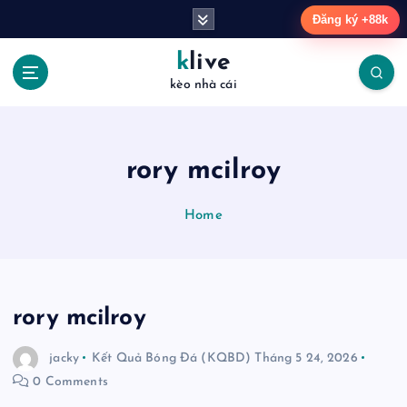
S
Đăng ký +88k
k
i
klive
p
kèo nhà cái
t
o
c
o
rory mcilroy
n
t
Home
e
n
t
rory mcilroy
jacky
Kết Quả Bóng Đá (KQBD)
Tháng 5 24, 2026
0 Comments