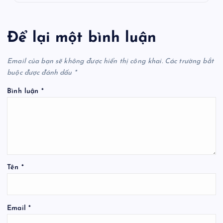
Để lại một bình luận
Email của bạn sẽ không được hiển thị công khai.
Các trường bắt
buộc được đánh dấu
*
Bình luận
*
Tên
*
Email
*