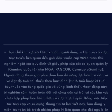
= Hạn chế khu vực và Điều khoản người dùng = Dịch vụ cá cược
trực tuyến liên quan đến giải đấu world cup 2026 tuân thủ
nghiêm ngặt các quy định về giấy phép của các cơ quan quản lý
iGaming quốc tế (như MGA, PAGCOR, Curacao eGaming).
Người dùng tham gia phải đảm bảo đủ năng lực hành vi dân sự
và đạt độ tuổi tối thiểu theo luật định (từ 18 tuổi hoặc 21 tuổi
tùy thuộc vào từng quốc gia và vùng lãnh thổ). Hoạt động này
bị nghiêm cấm hoàn toàn đối với công dân cư trú tại các khu vực
chưa hợp pháp hóa hình thức cá cược trực tuyến. Bằng việc tiếp
tục truy cập và sử dụng thông tin từ bài viết này, bạn đồng ý
miễn trừ toàn bộ trách nhiệm pháp lý liên quan cho đội ngũ biên