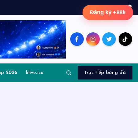
Đăng ký +88k
up 2026
klive.icu
trực tiếp bóng đá