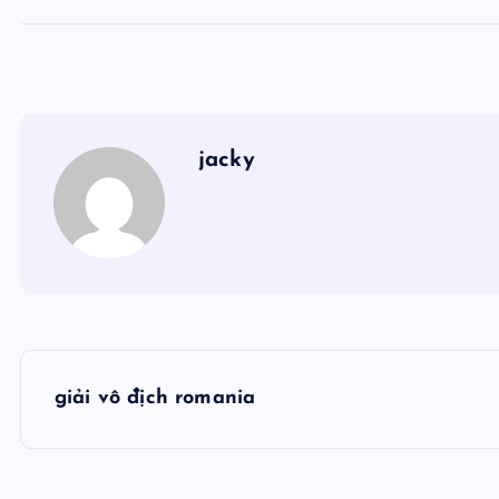
jacky
Đ
giải vô địch romania
i