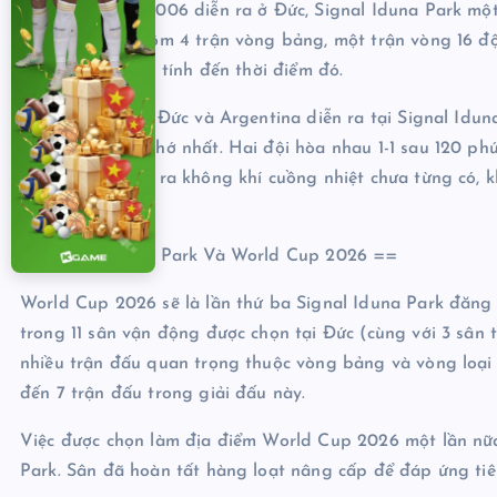
Tại World Cup 2006 diễn ra ở Đức, Signal Iduna Park một
trận đấu, bao gồm 4 trận vòng bảng, một trận vòng 16 đội
trong lịch sử sân tính đến thời điểm đó.
Trận tứ kết giữa Đức và Argentina diễn ra tại Signal Id
trận đấu đáng nhớ nhất. Hai đội hòa nhau 1-1 sau 120 ph
Trận đấu đã tạo ra không khí cuồng nhiệt chưa từng có, 
CĐV toàn cầu.
== Signal Iduna Park Và World Cup 2026 ==
World Cup 2026 sẽ là lần thứ ba Signal Iduna Park đăng 
trong 11 sân vận động được chọn tại Đức (cùng với 3 sân 
nhiều trận đấu quan trọng thuộc vòng bảng và vòng loại t
đến 7 trận đấu trong giải đấu này.
Việc được chọn làm địa điểm World Cup 2026 một lần nữa 
Park. Sân đã hoàn tất hàng loạt nâng cấp để đáp ứng tiê