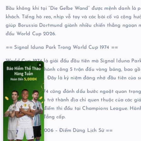
Bầu không khí tại “Die Gelbe Wand” được mệnh danh là phi
khách. Tiếng hò reo, nhịp vỗ tay và các bài cổ vũ cộng
giúp Borussia Dortmund giành nhiều chiến thắng ngoạn mục
đấu World Cup 2026.
== Signal Iduna Park Trong World Cup 1974 ==
World Cup 1974 là giải đấu đầu tiên mà Signal Iduna Par
×
Sân đã tổ chức thành công 5 trận đấu vòng bảng, bao gồ
thuộc bảng khác. Đây là kỷ niệm đáng nhớ đầu tiên của sâ
Giải đấu năm 1974 cũng đánh dấu bước ngoặt quan trọng 
Iduna Park từ đó trở thành địa chỉ quen thuộc của các g
nhiều lần là địa điểm thi đấu tại Champions League. Hàn
nghiệm tổ chức đẳng cấp.
== World Cup 2006 – Điểm Dừng Lịch Sử ==