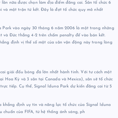
 lần nữa được chọn làm địa điểm đăng cai. Sân tổ chức 6
 và một trận tứ kết. Đây là đợt tổ chức quy mô nhất
una Park vào ngày 30 tháng 6 năm 2006 là một trong những
út và Đức thắng 4-2 trên chấm penalty để vào bán kết.
khẳng định vị thế số một của sân vận động này trong lòng
cai giải đấu bóng đá lớn nhất hành tinh. Với tư cách một
tại Hoa Kỳ và 3 sân tại Canada và Mexico), sân sẽ tổ chức
rực tiếp. Cụ thể, Signal Iduna Park dự kiến đăng cai từ 5
khẳng định uy tín và năng lực tổ chức của Signal Iduna
u chuẩn của FIFA, từ hệ thống ánh sáng, ph