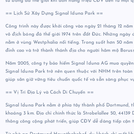
sử bóng đá thế giới khi đón hàng triệu CĐV đến từ mọi q
== Lịch Sử Xây Dựng Signal Iduna Park ==
Công trình này được khởi công vào ngày 21 tháng 12 năm 
vô địch bóng đá thế giới 1974 trên đất Đức. Những ngày đầ
nằm ở vùng Westphalia nổi tiếng. Trong suốt hơn 50 năm 
đỉnh cao và trở thành thánh địa cho người hâm mộ Borus
Năm 2005, công ty bảo hiểm Signal Iduna AG mua quyền đ
Signal Iduna Park trở nên quen thuộc với NHM trên toàn t
giúp sân giữ vững tiêu chuẩn quốc tế và sẵn sàng phục 
== Vị Trí Địa Lý và Cách Di Chuyển ==
Signal Iduna Park nằm ở phía tây thành phố Dortmund, t
khoảng 3 km. Địa chỉ chính thức là Strobelallee 50, 441
thông công cộng phát triển, giúp CĐV dễ dàng tiếp cận 