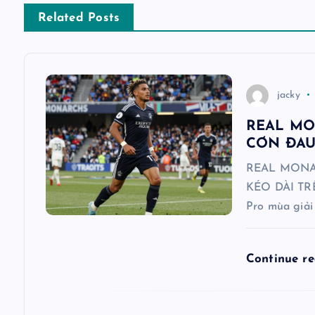
ề
Related Posts
u
h
jacky
ư
REAL MO
CƠN ĐAU
ớ
REAL MONA
KÉO DÀI TRÊ
n
Pro mùa giải
g
Continue r
b