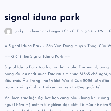
signal iduna park
jacky
Champions League / Cúp C1
Tháng 6 4, 2026
= Signal Iduna Park – Sân Vận Động Huyền Thoại Của 
== Giới thiệu Signal Iduna Park ==
Signal Iduna Park tọa lạc tại thành phố Dortmund, bang 
bóng đá lớn nhất nước Đức với sức chứa 81.365 chỗ ngồi,
đầu châu Âu. Trong khuôn khổ World Cup 2026, sân đấu n
trọng, khẳng định vị thế của nó trên trường quốc tế.
Với kiến trúc hiện đại kết hợp cùng bầu không khí cuồng 
người hâm mộ một trải nghiệm đặc biệt. Từ mùa hè năm 20