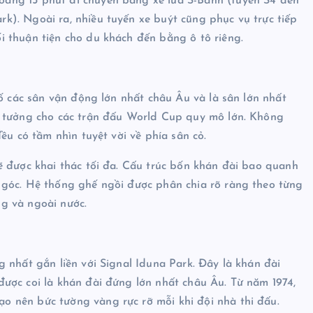
ảng 15 phút di chuyển bằng xe lửa S-Bahn (tuyến S4 đến
). Ngoài ra, nhiều tuyến xe buýt cũng phục vụ trực tiếp
 thuận tiện cho du khách đến bằng ô tô riêng.
số các sân vận động lớn nhất châu Âu và là sân lớn nhất
ý tưởng cho các trận đấu World Cup quy mô lớn. Không
ều có tầm nhìn tuyệt vời về phía sân cỏ.
ẽ được khai thác tối đa. Cấu trúc bốn khán đài bao quanh
 góc. Hệ thống ghế ngồi được phân chia rõ ràng theo từng
g và ngoài nước.
 nhất gắn liền với Signal Iduna Park. Đây là khán đài
ược coi là khán đài đứng lớn nhất châu Âu. Từ năm 1974,
 nên bức tường vàng rực rỡ mỗi khi đội nhà thi đấu.