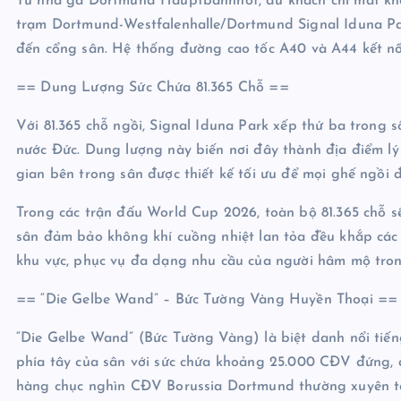
Từ nhà ga Dortmund Hauptbahnhof, du khách chỉ mất kho
trạm Dortmund-Westfalenhalle/Dortmund Signal Iduna Park
đến cổng sân. Hệ thống đường cao tốc A40 và A44 kết nối
== Dung Lượng Sức Chứa 81.365 Chỗ ==
Với 81.365 chỗ ngồi, Signal Iduna Park xếp thứ ba trong 
nước Đức. Dung lượng này biến nơi đây thành địa điểm l
gian bên trong sân được thiết kế tối ưu để mọi ghế ngồi đ
Trong các trận đấu World Cup 2026, toàn bộ 81.365 chỗ s
sân đảm bảo không khí cuồng nhiệt lan tỏa đều khắp các
khu vực, phục vụ đa dạng nhu cầu của người hâm mộ tron
== “Die Gelbe Wand” – Bức Tường Vàng Huyền Thoại ==
“Die Gelbe Wand” (Bức Tường Vàng) là biệt danh nổi tiếng
phía tây của sân với sức chứa khoảng 25.000 CĐV đứng, đ
hàng chục nghìn CĐV Borussia Dortmund thường xuyên tạo