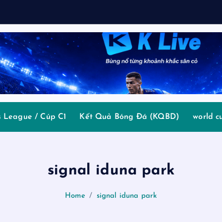
 League / Cúp C1
Kết Quả Bóng Đá (KQBD)
world c
signal iduna park
Home
signal iduna park