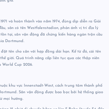
uốc gia.
1971 và hoàn thành vào năm 1974, đúng dịp diễn ra Giải
u, sân có tên Westfalenstadion, phản ánh vị trí địa lý
tồn tại, sân vận động đã chứng kiến hàng ngàn trận cầu
sia Dortmund.
ặt tên cho sân với hợp đồng dài hạn. Kể từ đó, cái tên
hế giới. Quá trình nâng cấp liên tục qua các thập niên
vụ World Cup 2026.
huộc khu vực Innenstadt-West, cách trung tâm thành phố
39 Dortmund. Sân vận động được bao bọc bởi hệ thống giao
từ mọi hướng.