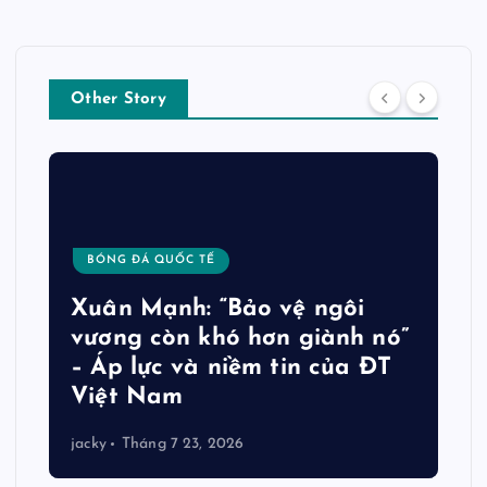
Other Story
BÓNG ĐÁ QUỐC TẾ
Xuân Mạnh: “Bảo vệ ngôi
vương còn khó hơn giành nó”
– Áp lực và niềm tin của ĐT
Việt Nam
jacky
Tháng 7 23, 2026