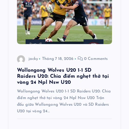
jacky
Tháng 7 18, 2026
0 Comments
Wollongong Wolves U20 1-1 SD
Raiders U20: Chia điểm nghẹt thở tại
vòng 24 Npl Nsw U20
Wollongong Wolves U20 1-1 SD Raiders U20: Chia
điểm nghẹt thở tại vòng 24 Npl Nsw U20 Trận
đấu giữa Wollongong Wolves U20 và SD Raiders
U20 tại vòng 24…