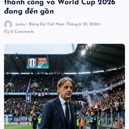
thành công và World Cup 2026
đang đến gần
jacky
Bóng Đá Việt Nam
Tháng 6 22, 2026
0 Comments