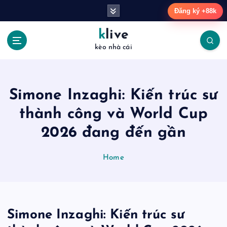
S
Đăng ký +88k
k
i
klive
p
kèo nhà cái
t
o
c
o
Simone Inzaghi: Kiến trúc sư
n
t
thành công và World Cup
e
2026 đang đến gần
n
t
Home
Simone Inzaghi: Kiến trúc sư