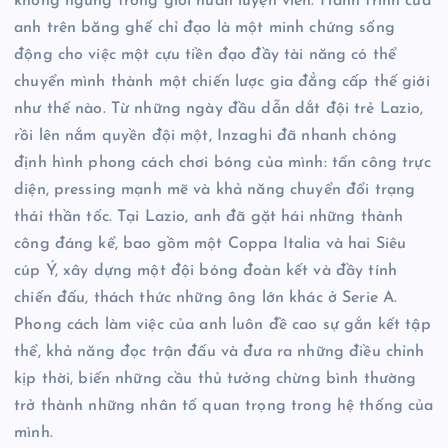
không ngừng trong giới huấn luyện viên. Hành trình của
anh trên băng ghế chỉ đạo là một minh chứng sống
động cho việc một cựu tiền đạo đầy tài năng có thể
chuyển mình thành một chiến lược gia đẳng cấp thế giới
như thế nào. Từ những ngày đầu dẫn dắt đội trẻ Lazio,
rồi lên nắm quyền đội một, Inzaghi đã nhanh chóng
định hình phong cách chơi bóng của mình: tấn công trực
diện, pressing mạnh mẽ và khả năng chuyển đổi trạng
thái thần tốc. Tại Lazio, anh đã gặt hái những thành
công đáng kể, bao gồm một Coppa Italia và hai Siêu
cúp Ý, xây dựng một đội bóng đoàn kết và đầy tính
chiến đấu, thách thức những ông lớn khác ở Serie A.
Phong cách làm việc của anh luôn đề cao sự gắn kết tập
thể, khả năng đọc trận đấu và đưa ra những điều chỉnh
kịp thời, biến những cầu thủ tưởng chừng bình thường
trở thành những nhân tố quan trọng trong hệ thống của
mình.