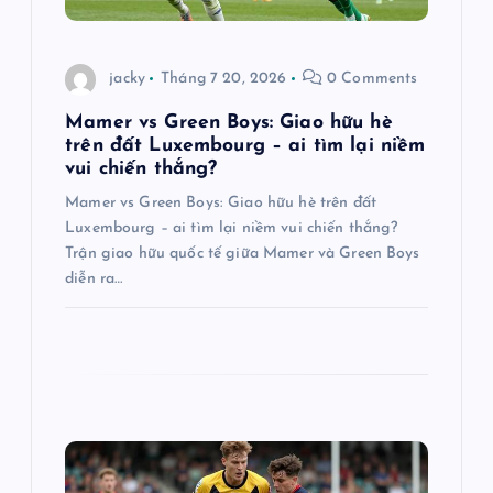
i
v
jacky
Tháng 7 20, 2026
0 Comments
i
Mamer vs Green Boys: Giao hữu hè
trên đất Luxembourg – ai tìm lại niềm
ế
vui chiến thắng?
Mamer vs Green Boys: Giao hữu hè trên đất
t
Luxembourg – ai tìm lại niềm vui chiến thắng?
Trận giao hữu quốc tế giữa Mamer và Green Boys
diễn ra…