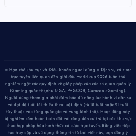
= Hạn chế khu vực và Điều khoản người dùng = Dịch vụ cá cược
trực tuyến liên quan đến giải đấu world cup 2026 tuân thủ
nghiêm ngặt các quy định về giấy phép của các cơ quan quản lý
iGaming quốc tế (như MGA, PAGCOR, Curacao eGaming).
Người dùng tham gia phải đảm bảo đủ năng lực hành vi dân sự
và đạt độ tuổi tối thiểu theo luật định (từ 18 tuổi hoặc 21 tuổi
tùy thuộc vào từng quốc gia và vùng lãnh thổ). Hoạt động này
bị nghiêm cấm hoàn toàn đối với công dân cư trú tại các khu vực
chưa hợp pháp hóa hình thức cá cược trực tuyến. Bằng việc tiếp
tục truy cập và sử dụng thông tin từ bài viết này, bạn đồng ý