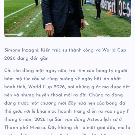
Simone Inzaghi: Kiến trúc sư thành công và World Cup
2026 đang đến gần
Chỉ còn đúng một ngày nữa, trái tim của hàng tỷ người
hâm mộ túc cầu sẽ cùng hướng về ngày hội lớn nhất
hành tinh, World Cup 2026, nơi những giấc mơ được dệt
nên và những huyền thoại mới ra đời. Chúng ta đang
đứng trước một chương mới đầy hứa hẹn của bóng đá
thế giới, với lễ khai mạc hoành tráng diễn ra vào ngày 11
tháng 6 năm 2026 tại Sân vận động Azteca lịch sử ở
Thành phố Mexico. Đây không chỉ là một giải đấu, mà là