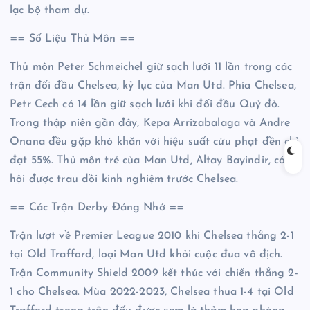
lạc bộ tham dự.
== Số Liệu Thủ Môn ==
Thủ môn Peter Schmeichel giữ sạch lưới 11 lần trong các
trận đối đầu Chelsea, kỷ lục của Man Utd. Phía Chelsea,
Petr Cech có 14 lần giữ sạch lưới khi đối đầu Quỷ đỏ.
Trong thập niên gần đây, Kepa Arrizabalaga và Andre
Onana đều gặp khó khăn với hiệu suất cứu phạt đền chỉ
đạt 55%. Thủ môn trẻ của Man Utd, Altay Bayindir, có cơ
hội được trau dồi kinh nghiệm trước Chelsea.
== Các Trận Derby Đáng Nhớ ==
Trận lượt về Premier League 2010 khi Chelsea thắng 2-1
tại Old Trafford, loại Man Utd khỏi cuộc đua vô địch.
Trận Community Shield 2009 kết thúc với chiến thắng 2-
1 cho Chelsea. Mùa 2022-2023, Chelsea thua 1-4 tại Old