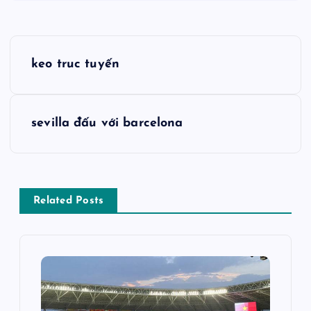
Đ
keo truc tuyến
i
ề
sevilla đấu với barcelona
u
h
Related Posts
ư
ớ
n