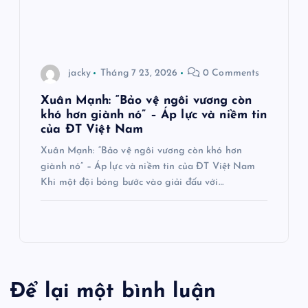
jacky
Tháng 7 23, 2026
0 Comments
Xuân Mạnh: “Bảo vệ ngôi vương còn
khó hơn giành nó” – Áp lực và niềm tin
của ĐT Việt Nam
Xuân Mạnh: “Bảo vệ ngôi vương còn khó hơn
giành nó” – Áp lực và niềm tin của ĐT Việt Nam
Khi một đội bóng bước vào giải đấu với…
Để lại một bình luận