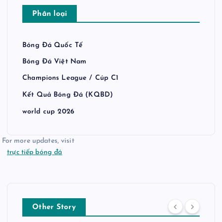
Phân loại
Bóng Đá Quốc Tế
Bóng Đá Việt Nam
Champions League / Cúp C1
Kết Quả Bóng Đá (KQBD)
world cup 2026
For more updates, visit
trực tiếp bóng đá
Other Story