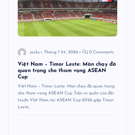
g
b
à
i
jacky
Tháng 7 24, 2026
0 Comments
v
Việt Nam – Timor Leste: Màn chạy đà
quan trọng cho tham vọng ASEAN
i
Cup
Việt Nam – Timor Leste: Màn chạy đà quan trọng
ế
cho tham vọng ASEAN Cup Trận ra quân của đội
tuyển Việt Nam tại ASEAN Cup 2026 gặp Timor
t
Leste…