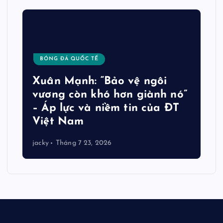
BÓNG ĐÁ QUỐC TẾ
Xuân Mạnh: “Bảo vệ ngôi
vương còn khó hơn giành nó”
– Áp lực và niềm tin của ĐT
Việt Nam
jacky
Tháng 7 23, 2026