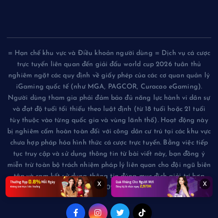
= Hạn chế khu vực và Điều khoản người dùng = Dịch vụ cá cược
trực tuyến liên quan đến giải đấu world cup 2026 tuân thủ
nghiêm ngặt các quy định về giấy phép của các cơ quan quản lý
iGaming quốc tế (như MGA, PAGCOR, Curacao eGaming).
Người dùng tham gia phải đảm bảo đủ năng lực hành vi dân sự
và đạt độ tuổi tối thiểu theo luật định (từ 18 tuổi hoặc 21 tuổi
tùy thuộc vào từng quốc gia và vùng lãnh thổ). Hoạt động này
bị nghiêm cấm hoàn toàn đối với công dân cư trú tại các khu vực
chưa hợp pháp hóa hình thức cá cược trực tuyến. Bằng việc tiếp
tục truy cập và sử dụng thông tin từ bài viết này, bạn đồng ý
miễn trừ toàn bộ trách nhiệm pháp lý liên quan cho đội ngũ biên
tập và cam kết sử dụng thông tin đúng mục đích giải trí hợp
x
x
pháp. Copyright © 2026 klive | Powered by