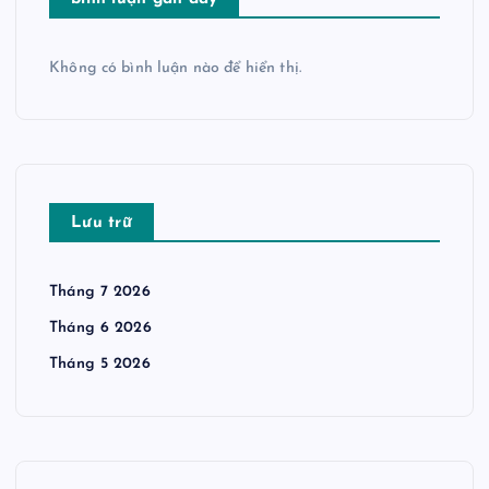
Không có bình luận nào để hiển thị.
Lưu trữ
Tháng 7 2026
Tháng 6 2026
Tháng 5 2026