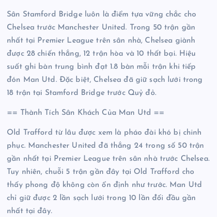
Sân Stamford Bridge luôn là điểm tựa vững chắc cho
Chelsea trước Manchester United. Trong 50 trận gần
nhất tại Premier League trên sân nhà, Chelsea giành
được 28 chiến thắng, 12 trận hòa và 10 thất bại. Hiệu
suất ghi bàn trung bình đạt 1.8 bàn mỗi trận khi tiếp
đón Man Utd. Đặc biệt, Chelsea đã giữ sạch lưới trong
18 trận tại Stamford Bridge trước Quỷ đỏ.
== Thành Tích Sân Khách Của Man Utd ==
Old Trafford từ lâu được xem là pháo đài khó bị chinh
phục. Manchester United đã thắng 24 trong số 50 trận
gần nhất tại Premier League trên sân nhà trước Chelsea.
Tuy nhiên, chuỗi 5 trận gần đây tại Old Trafford cho
thấy phong độ không còn ổn định như trước. Man Utd
chỉ giữ được 2 lần sạch lưới trong 10 lần đối đầu gần
nhất tại đây.