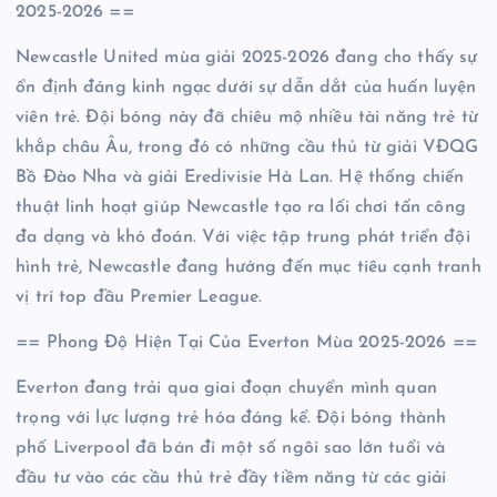
2025-2026 ==
Newcastle United mùa giải 2025-2026 đang cho thấy sự
ổn định đáng kinh ngạc dưới sự dẫn dắt của huấn luyện
viên trẻ. Đội bóng này đã chiêu mộ nhiều tài năng trẻ từ
khắp châu Âu, trong đó có những cầu thủ từ giải VĐQG
Bồ Đào Nha và giải Eredivisie Hà Lan. Hệ thống chiến
thuật linh hoạt giúp Newcastle tạo ra lối chơi tấn công
đa dạng và khó đoán. Với việc tập trung phát triển đội
hình trẻ, Newcastle đang hướng đến mục tiêu cạnh tranh
vị trí top đầu Premier League.
== Phong Độ Hiện Tại Của Everton Mùa 2025-2026 ==
Everton đang trải qua giai đoạn chuyển mình quan
trọng với lực lượng trẻ hóa đáng kể. Đội bóng thành
phố Liverpool đã bán đi một số ngôi sao lớn tuổi và
đầu tư vào các cầu thủ trẻ đầy tiềm năng từ các giải