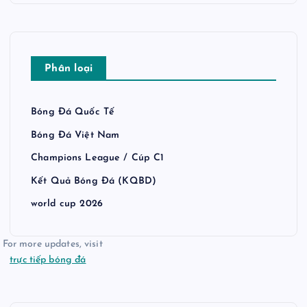
Phân loại
Bóng Đá Quốc Tế
Bóng Đá Việt Nam
Champions League / Cúp C1
Kết Quả Bóng Đá (KQBD)
world cup 2026
For more updates, visit
trực tiếp bóng đá