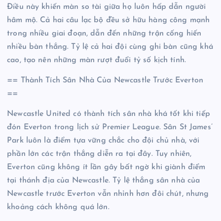
Điều này khiến màn so tài giữa họ luôn hấp dẫn người
hâm mộ. Cả hai câu lạc bộ đều sở hữu hàng công mạnh
trong nhiều giai đoạn, dẫn đến những trận cống hiến
nhiều bàn thắng. Tỷ lệ cả hai đội cùng ghi bàn cũng khá
cao, tạo nên những màn rượt đuổi tỷ số kịch tính.
== Thành Tích Sân Nhà Của Newcastle Trước Everton
==
Newcastle United có thành tích sân nhà khá tốt khi tiếp
đón Everton trong lịch sử Premier League. Sân St James’
Park luôn là điểm tựa vững chắc cho đội chủ nhà, với
phần lớn các trận thắng diễn ra tại đây. Tuy nhiên,
Everton cũng không ít lần gây bất ngờ khi giành điểm
tại thánh địa của Newcastle. Tỷ lệ thắng sân nhà của
Newcastle trước Everton vẫn nhỉnh hơn đôi chút, nhưng
khoảng cách không quá lớn.