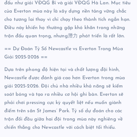
đấu như giải VĐQG Bỉ và giải VĐQG Hà Lan. Mục tiêu
của Everton mùa này là xây dựng nền tảng vững chắc
cho tương lai thay vì chỉ chạy theo thành tích ngắn hạn.
Điều này khiến họ thường gặp khó khăn trong những
trận đấu quan trọng, nhưng潛力 phát triển là rất lớn.
== Dự Đoán Tỷ Số Newcastle vs Everton Trong Mùa
Giải 2025-2026 ==
Dựa trên phong độ hiện tại và chất lượng đội hình,
Newcastle được đánh giá cao hơn Everton trong mùa
giải 2025-2026. Đội chủ nhà nhiều khả năng sẽ kiểm
soát bóng và tạo ra nhiều cơ hội ghi bàn. Everton sẽ
phải chơi pressing cực kỳ quyết liệt nếu muốn giành
điểm trên sân St James’ Park. Tỷ số dự đoán cho các
trận đối đầu giữa hai đội trong mùa này nghiêng về
chiến thắng cho Newcastle với cách biệt tối thiểu.