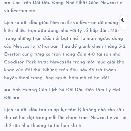
== Các Trận Đối Đầu Đáng Nhớ Nhất Giữa Newcastle
và Everton ==
Lịch sử đối đầu giữa Newcastle và Everton đã chứng
kiến nhiều trận đấu đáng nhớ với tỷ số hấp dẫn. Một
trong những trận đấu nổi bật nhất là màn ngược dòng
của Newcastle từ hai bàn thua để giành chiến thắng 3-2.
Everton cũng từng có trận thắng đậm 4-0 tại sân nhà
Goodison Park trước Newcastle trong một mùa giải khó
khăn của đối thủ. Những trận đấu này đã trở thành
huyền thoại trong lòng người hâm mộ cả hai đội.
== Ảnh Hưởng Của Lịch Sử Đối Đầu Đến Tâm Lý Hai
Đội ==
Lịch sử đối đầu tạo ra áp lực tâm lý không nhỏ cho cầu
thủ cả hai đội trong mỗi lần chạm trán. Newcastle với lợi
thế sân nhà thường tự tin hơn khi ti