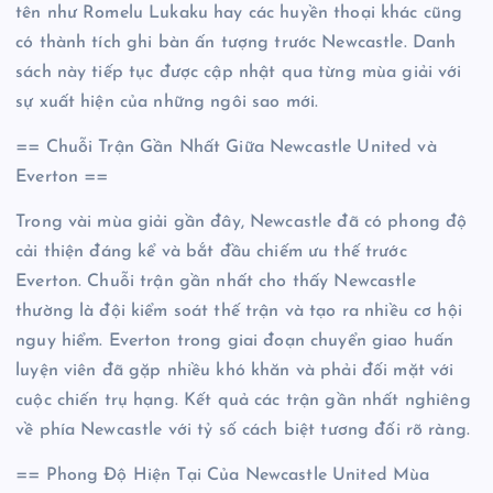
tên như Romelu Lukaku hay các huyền thoại khác cũng
có thành tích ghi bàn ấn tượng trước Newcastle. Danh
sách này tiếp tục được cập nhật qua từng mùa giải với
sự xuất hiện của những ngôi sao mới.
== Chuỗi Trận Gần Nhất Giữa Newcastle United và
Everton ==
Trong vài mùa giải gần đây, Newcastle đã có phong độ
cải thiện đáng kể và bắt đầu chiếm ưu thế trước
Everton. Chuỗi trận gần nhất cho thấy Newcastle
thường là đội kiểm soát thế trận và tạo ra nhiều cơ hội
nguy hiểm. Everton trong giai đoạn chuyển giao huấn
luyện viên đã gặp nhiều khó khăn và phải đối mặt với
cuộc chiến trụ hạng. Kết quả các trận gần nhất nghiêng
về phía Newcastle với tỷ số cách biệt tương đối rõ ràng.
== Phong Độ Hiện Tại Của Newcastle United Mùa