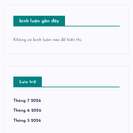
bình luận gần đây
Không có bình luận nào để hiển thị.
Lưu trữ
Tháng 7 2026
Tháng 6 2026
Tháng 5 2026