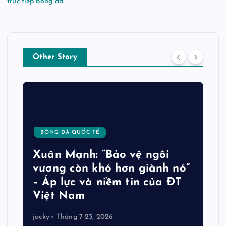
trực tiếp bóng đá
Other Story
BÓNG ĐÁ QUỐC TẾ
Xuân Mạnh: “Bảo vệ ngôi
vương còn khó hơn giành nó”
– Áp lực và niềm tin của ĐT
Việt Nam
jacky
Tháng 7 23, 2026