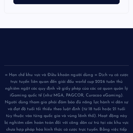
= Hạn chế khu vực và Điều khoản người dùng = Dịch vụ cá cược
trực tuyến liên quan đến giải đấu world cup 2026 tuân thủ
nghiêm ngặt các quy định về giấy phép của các cơ quan quản lý
iGaming quốc tế (như MGA, PAGCOR, Curacao eGaming).
Người dùng tham gia phải đảm bảo đủ năng lực hành vi dân sự
và đạt độ tuổi tối thiểu theo luật định (từ 18 tuổi hoặc 21 tuổi
tùy thuộc vào từng quốc gia và vùng lãnh thổ). Hoạt động này
bị nghiêm cấm hoàn toàn đối với công dân cư trú tại các khu vực
chưa hợp pháp hóa hình thức cá cược trực tuyến. Bằng việc tiếp