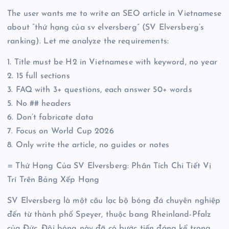
The user wants me to write an SEO article in Vietnamese
about “thứ hạng của sv elversberg” (SV Elversberg’s
ranking). Let me analyze the requirements:
1. Title must be H2 in Vietnamese with keyword, no year
2. 15 full sections
3. FAQ with 3+ questions, each answer 50+ words
5. No ## headers
6. Don’t fabricate data
7. Focus on World Cup 2026
8. Only write the article, no guides or notes
= Thứ Hạng Của SV Elversberg: Phân Tích Chi Tiết Vị
Trí Trên Bảng Xếp Hạng
SV Elversberg là một câu lạc bộ bóng đá chuyên nghiệp
đến từ thành phố Speyer, thuộc bang Rheinland-Pfalz
của Đức. Đội bóng này đã có bước tiến đáng kể trong