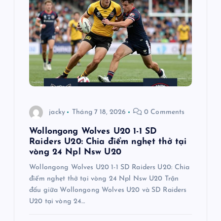
jacky
Tháng 7 18, 2026
0 Comments
Wollongong Wolves U20 1-1 SD
Raiders U20: Chia điểm nghẹt thở tại
vòng 24 Npl Nsw U20
Wollongong Wolves U20 1-1 SD Raiders U20: Chia
điểm nghẹt thở tại vòng 24 Npl Nsw U20 Trận
đấu giữa Wollongong Wolves U20 và SD Raiders
U20 tại vòng 24…