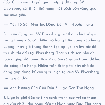
đấu. Chính sách tuyển quân hợp lý đã giúp SV
Elversberg cải thiện thứ hạng một cách bền vững qua
các mùa giải.
== Yếu Tố Sân Nhà Tác Động Đến Vị Trí Xếp Hạng
Sân vận động của SV Elversberg trở thành lợi thế quan
trọng trong việc cải thiện thứ hạng trên bảng xếp hạng.
Lượng khán giả trung thành tạo áp lực lớn lên các đối
thủ khi thi đấu tại Elversberg. Thành tích sân nhà ấn
tượng giúp đội bóng tích lũy điểm số quan trọng để leo
lên bảng xếp hạng. Nhiều trận thắng tại sân nhà đã
đóng góp đáng kể vào vị trí hiện tại của SV Elversberg
trong giải đấu.
== Ảnh Hưởng Của Giải Đấu 3. Liga Đến Thứ Hạng
3. Liga là giải đấu có tính cạnh tranh cao với sự tham
gia của nhiều đội bóng đến từ khắp nước Đức. Thứ hạng