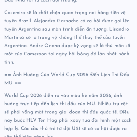
Đào Nha với tư cách đội trưởng.
Casemiro sẽ là chốt chặn quan trọng nơi hàng tiền vệ
tuyển Brazil. Alejandro Garnacho có cơ hội được gọi lên
tuyển Argentina sau màn trình diễn ấn tượng. Lisandro
Martinez sẽ là trung vệ không thể thay thế của tuyển
Argentina. Andre Onana được kỳ vọng sẽ là thủ môn số
một của Cameroon tại ngày hội bóng đá lớn nhất hành
tinh.
== Ảnh Hưởng Của World Cup 2026 Đến Lịch Thi Đấu
MU ==
World Cup 2026 diễn ra vào mùa hè năm 2026, ảnh
hưởng trực tiếp đến lịch thi đấu của MU. Nhiều trụ cột
sẽ phải vắng mặt trong giai đoạn thi đấu quốc tế. Điều
này buộc HLV Ten Hag phải xoay tua đội hình một cách
hợp lý. Các cầu thủ trẻ từ đội U21 sẽ có cơ hội được ra