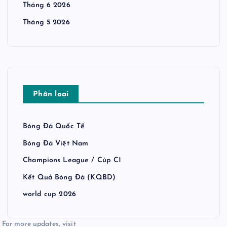
Tháng 6 2026
Tháng 5 2026
Phân loại
Bóng Đá Quốc Tế
Bóng Đá Việt Nam
Champions League / Cúp C1
Kết Quả Bóng Đá (KQBD)
world cup 2026
For more updates, visit