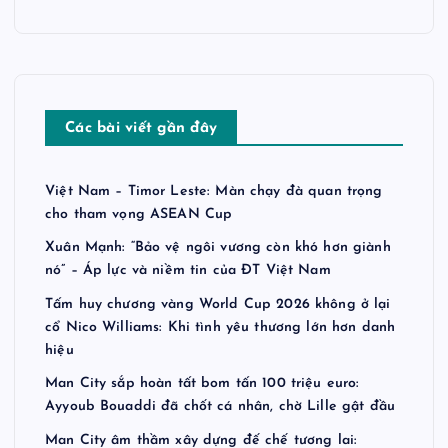
Các bài viết gần đây
Việt Nam – Timor Leste: Màn chạy đà quan trọng
cho tham vọng ASEAN Cup
Xuân Mạnh: “Bảo vệ ngôi vương còn khó hơn giành
nó” – Áp lực và niềm tin của ĐT Việt Nam
Tấm huy chương vàng World Cup 2026 không ở lại
cổ Nico Williams: Khi tình yêu thương lớn hơn danh
hiệu
Man City sắp hoàn tất bom tấn 100 triệu euro:
Ayyoub Bouaddi đã chốt cá nhân, chờ Lille gật đầu
Man City âm thầm xây dựng đế chế tương lai: