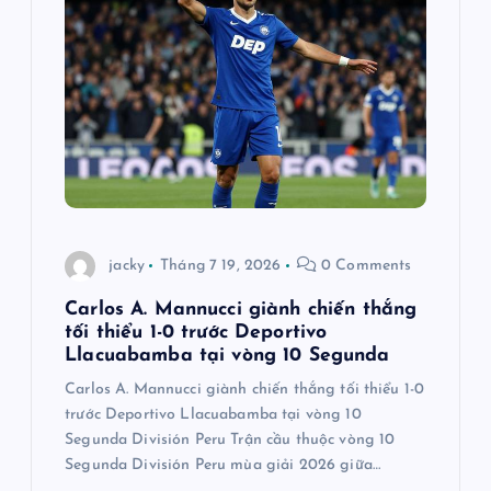
jacky
Tháng 7 19, 2026
0 Comments
Carlos A. Mannucci giành chiến thắng
tối thiểu 1-0 trước Deportivo
Llacuabamba tại vòng 10 Segunda
Carlos A. Mannucci giành chiến thắng tối thiểu 1-0
trước Deportivo Llacuabamba tại vòng 10
Segunda División Peru Trận cầu thuộc vòng 10
Segunda División Peru mùa giải 2026 giữa…