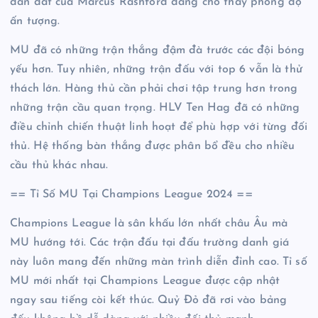
dẫn dắt của Marcus Rashford đang cho thấy phong độ
ấn tượng.
MU đã có những trận thắng đậm đà trước các đội bóng
yếu hơn. Tuy nhiên, những trận đấu với top 6 vẫn là thử
thách lớn. Hàng thủ cần phải chơi tập trung hơn trong
những trận cầu quan trọng. HLV Ten Hag đã có những
điều chỉnh chiến thuật linh hoạt để phù hợp với từng đối
thủ. Hệ thống bàn thắng được phân bổ đều cho nhiều
cầu thủ khác nhau.
== Tỉ Số MU Tại Champions League 2024 ==
Champions League là sân khấu lớn nhất châu Âu mà
MU hướng tới. Các trận đấu tại đấu trường danh giá
này luôn mang đến những màn trình diễn đỉnh cao. Tỉ số
MU mới nhất tại Champions League được cập nhật
ngay sau tiếng còi kết thúc. Quỷ Đỏ đã rơi vào bảng