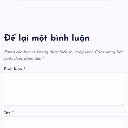
Để lại một bình luận
Email của bạn sẽ không được hiển thị công khai.
Các trường bắt
buộc được đánh dấu
*
Bình luận
*
Tên
*