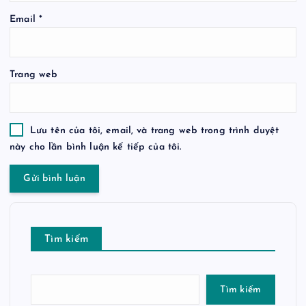
Email
*
Trang web
Lưu tên của tôi, email, và trang web trong trình duyệt
này cho lần bình luận kế tiếp của tôi.
Tìm kiếm
Tìm kiếm