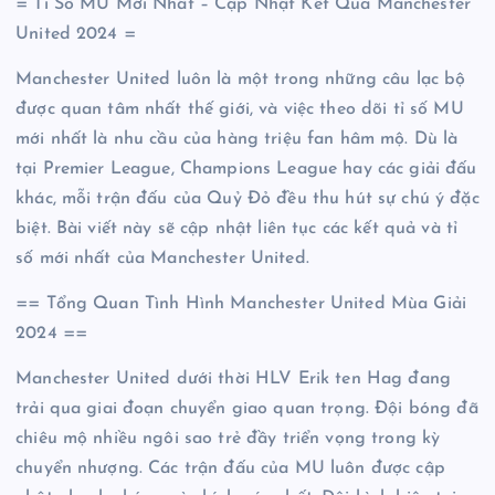
= Tỉ Số MU Mới Nhất – Cập Nhật Kết Quả Manchester
United 2024 =
Manchester United luôn là một trong những câu lạc bộ
được quan tâm nhất thế giới, và việc theo dõi tỉ số MU
mới nhất là nhu cầu của hàng triệu fan hâm mộ. Dù là
tại Premier League, Champions League hay các giải đấu
khác, mỗi trận đấu của Quỷ Đỏ đều thu hút sự chú ý đặc
biệt. Bài viết này sẽ cập nhật liên tục các kết quả và tỉ
số mới nhất của Manchester United.
== Tổng Quan Tình Hình Manchester United Mùa Giải
2024 ==
Manchester United dưới thời HLV Erik ten Hag đang
trải qua giai đoạn chuyển giao quan trọng. Đội bóng đã
chiêu mộ nhiều ngôi sao trẻ đầy triển vọng trong kỳ
chuyển nhượng. Các trận đấu của MU luôn được cập