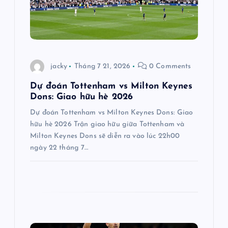
b
à
i
jacky
Tháng 7 21, 2026
0 Comments
v
Dự đoán Tottenham vs Milton Keynes
Dons: Giao hữu hè 2026
i
Dự đoán Tottenham vs Milton Keynes Dons: Giao
hữu hè 2026 Trận giao hữu giữa Tottenham và
ế
Milton Keynes Dons sẽ diễn ra vào lúc 22h00
ngày 22 tháng 7…
t