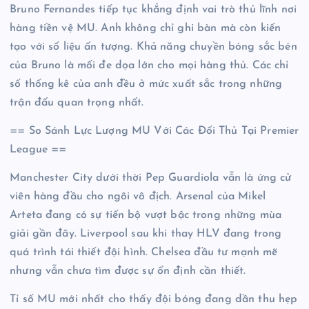
Bruno Fernandes tiếp tục khẳng định vai trò thủ lĩnh nơi
hàng tiền vệ MU. Anh không chỉ ghi bàn mà còn kiến
tạo với số liệu ấn tượng. Khả năng chuyền bóng sắc bén
của Bruno là mối đe dọa lớn cho mọi hàng thủ. Các chỉ
số thống kê của anh đều ở mức xuất sắc trong những
trận đấu quan trọng nhất.
== So Sánh Lực Lượng MU Với Các Đối Thủ Tại Premier
League ==
Manchester City dưới thời Pep Guardiola vẫn là ứng cử
viên hàng đầu cho ngôi vô địch. Arsenal của Mikel
Arteta đang có sự tiến bộ vượt bậc trong những mùa
giải gần đây. Liverpool sau khi thay HLV đang trong
quá trình tái thiết đội hình. Chelsea đầu tư mạnh mẽ
nhưng vẫn chưa tìm được sự ổn định cần thiết.
Tỉ số MU mới nhất cho thấy đội bóng đang dần thu hẹp