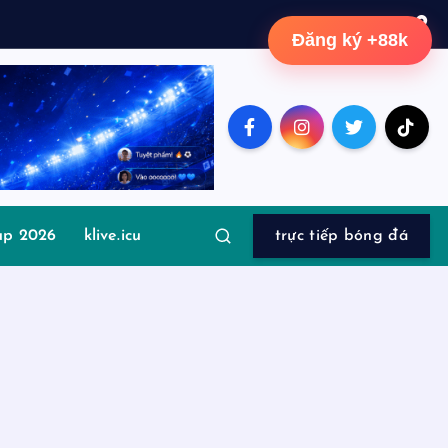
Đăng ký +88k
up 2026
klive.icu
trực tiếp bóng đá