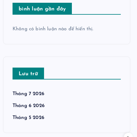
bình luận gần đây
Không có bình luận nào để hiển thị.
Lưu trữ
Tháng 7 2026
Tháng 6 2026
Tháng 5 2026