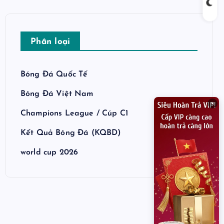
Phân loại
Bóng Đá Quốc Tế
Bóng Đá Việt Nam
×
Champions League / Cúp C1
Kết Quả Bóng Đá (KQBD)
world cup 2026