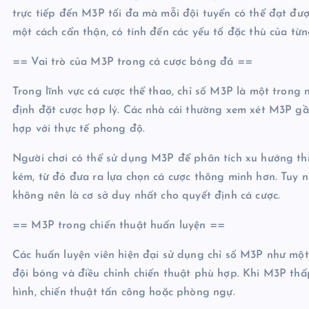
trực tiếp đến M3P tối đa mà mỗi đội tuyển có thể đạt đượ
một cách cẩn thận, có tính đến các yếu tố đặc thù của từn
== Vai trò của M3P trong cá cược bóng đá ==
Trong lĩnh vực cá cược thể thao, chỉ số M3P là một trong
định đặt cược hợp lý. Các nhà cái thường xem xét M3P gầ
hợp với thực tế phong độ.
Người chơi có thể sử dụng M3P để phân tích xu hướng th
kém, từ đó đưa ra lựa chọn cá cược thông minh hơn. Tuy n
không nên là cơ sở duy nhất cho quyết định cá cược.
== M3P trong chiến thuật huấn luyện ==
Các huấn luyện viên hiện đại sử dụng chỉ số M3P như một
đội bóng và điều chỉnh chiến thuật phù hợp. Khi M3P thấp,
hình, chiến thuật tấn công hoặc phòng ngự.