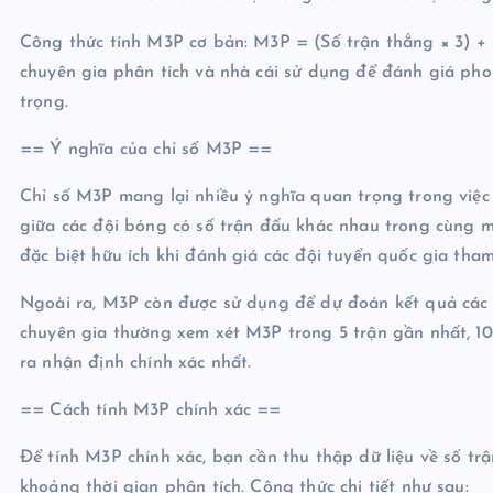
Công thức tính M3P cơ bản: M3P = (Số trận thắng × 3) + (
chuyên gia phân tích và nhà cái sử dụng để đánh giá pho
trọng.
== Ý nghĩa của chỉ số M3P ==
Chỉ số M3P mang lại nhiều ý nghĩa quan trọng trong việc 
giữa các đội bóng có số trận đấu khác nhau trong cùng m
đặc biệt hữu ích khi đánh giá các đội tuyển quốc gia th
Ngoài ra, M3P còn được sử dụng để dự đoán kết quả các 
chuyên gia thường xem xét M3P trong 5 trận gần nhất, 10
ra nhận định chính xác nhất.
== Cách tính M3P chính xác ==
Để tính M3P chính xác, bạn cần thu thập dữ liệu về số tr
khoảng thời gian phân tích. Công thức chi tiết như sau: