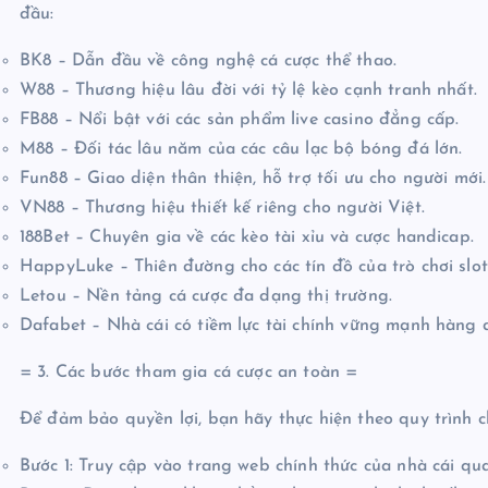
đầu:
BK8 – Dẫn đầu về công nghệ cá cược thể thao.
W88 – Thương hiệu lâu đời với tỷ lệ kèo cạnh tranh nhất.
FB88 – Nổi bật với các sản phẩm live casino đẳng cấp.
M88 – Đối tác lâu năm của các câu lạc bộ bóng đá lớn.
Fun88 – Giao diện thân thiện, hỗ trợ tối ưu cho người mới.
VN88 – Thương hiệu thiết kế riêng cho người Việt.
188Bet – Chuyên gia về các kèo tài xỉu và cược handicap.
HappyLuke – Thiên đường cho các tín đồ của trò chơi slot
Letou – Nền tảng cá cược đa dạng thị trường.
Dafabet – Nhà cái có tiềm lực tài chính vững mạnh hàng 
= 3. Các bước tham gia cá cược an toàn =
Để đảm bảo quyền lợi, bạn hãy thực hiện theo quy trình c
Bước 1: Truy cập vào trang web chính thức của nhà cái q