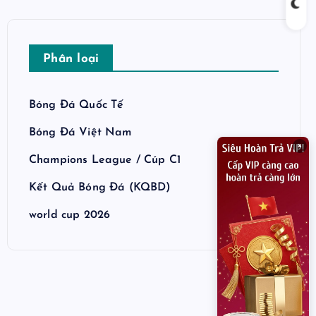
Phân loại
Bóng Đá Quốc Tế
Bóng Đá Việt Nam
×
Champions League / Cúp C1
Kết Quả Bóng Đá (KQBD)
world cup 2026