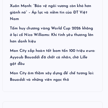
Xuân Mạnh: “Bảo vệ ngôi vương còn khó hơn
giành nó” – Áp lực và niềm tin của ĐT Việt
Nam
Tấm huy chương vàng World Cup 2026 không
ở lại cổ Nico Williams: Khi tình yêu thương lớn
hơn danh hiệu
Man City sắp hoàn tất bom tấn 100 triệu euro:
Ayyoub Bouaddi đã chốt cá nhân, chờ Lille
gật đầu
Man City âm thầm xây dựng đế chế tương lai:
Bouaddi và những viên ngọc thô