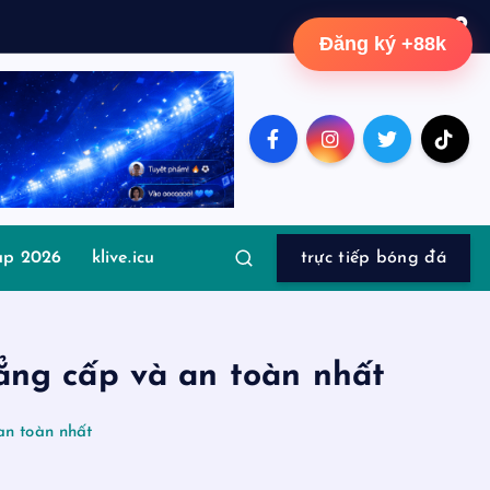
Đăng ký +88k
up 2026
klive.icu
trực tiếp bóng đá
đẳng cấp và an toàn nhất
an toàn nhất