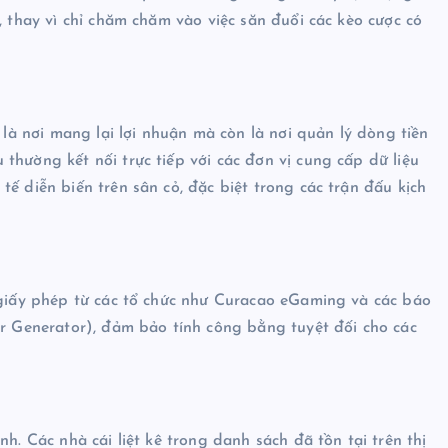
, thay vì chỉ chăm chăm vào việc săn đuổi các kèo cược có
 là nơi mang lại lợi nhuận mà còn là nơi quản lý dòng tiền
thường kết nối trực tiếp với các đơn vị cung cấp dữ liệu
ế diễn biến trên sân cỏ, đặc biệt trong các trận đấu kịch
a giấy phép từ các tổ chức như Curacao eGaming và các báo
Generator), đảm bảo tính công bằng tuyệt đối cho các
h. Các nhà cái liệt kê trong danh sách đã tồn tại trên thị