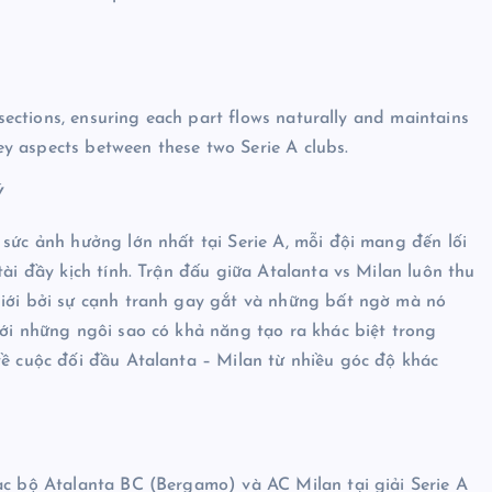
 sections, ensuring each part flows naturally and maintains
key aspects between these two Serie A clubs.
Ý
 sức ảnh hưởng lớn nhất tại Serie A, mỗi đội mang đến lối
tài đầy kịch tính. Trận đấu giữa Atalanta vs Milan luôn thu
giới bởi sự cạnh tranh gay gắt và những bất ngờ mà nó
với những ngôi sao có khả năng tạo ra khác biệt trong
về cuộc đối đầu Atalanta – Milan từ nhiều góc độ khác
ạc bộ Atalanta BC (Bergamo) và AC Milan tại giải Serie A