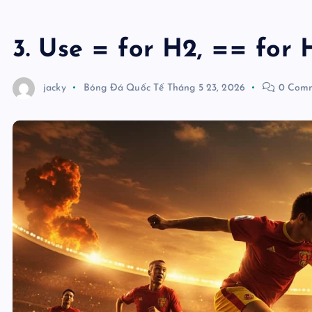
3. Use = for H2, == for 
jacky
Bóng Đá Quốc Tế
Tháng 5 23, 2026
0 Comm