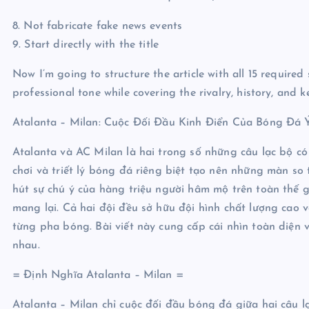
8. Not fabricate fake news events
9. Start directly with the title
Now I’m going to structure the article with all 15 required
professional tone while covering the rivalry, history, and 
Atalanta – Milan: Cuộc Đối Đầu Kinh Điển Của Bóng Đá 
Atalanta và AC Milan là hai trong số những câu lạc bộ có
chơi và triết lý bóng đá riêng biệt tạo nên những màn so 
hút sự chú ý của hàng triệu người hâm mộ trên toàn thế 
mang lại. Cả hai đội đều sở hữu đội hình chất lượng cao 
từng pha bóng. Bài viết này cung cấp cái nhìn toàn diện 
nhau.
= Định Nghĩa Atalanta – Milan =
Atalanta – Milan chỉ cuộc đối đầu bóng đá giữa hai câu l