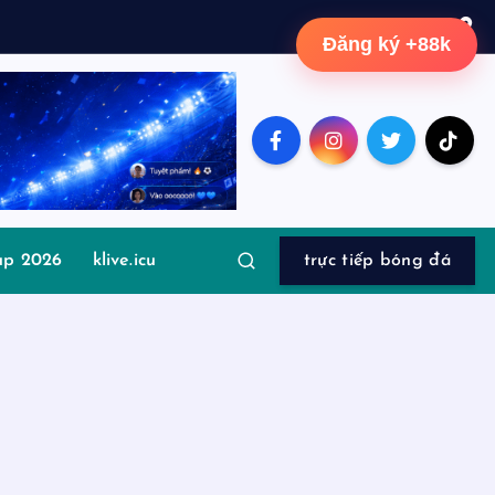
Đăng ký +88k
up 2026
klive.icu
trực tiếp bóng đá