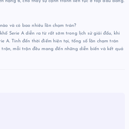
n hạng 6, cho thấy sự cạnh tranh liên tục ở top đầu bảng.
 nào và có bao nhiêu lần chạm trán?
hổ Serie A diễn ra từ rất sớm trong lịch sử giải đấu, khi
ie A. Tính đến thời điểm hiện tại, tổng số lần chạm trán
00 trận, mỗi trận đều mang đến những diễn biến và kết quả