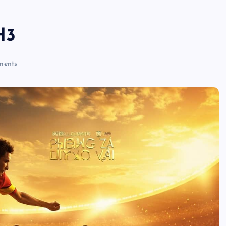
H3
ents