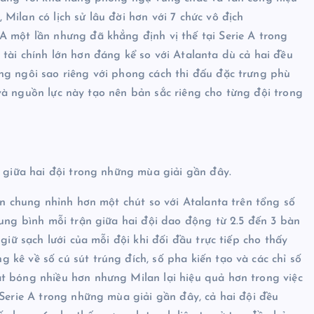
Milan có lịch sử lâu đời hơn với 7 chức vô địch
A một lần nhưng đã khẳng định vị thế tại Serie A trong
tài chính lớn hơn đáng kể so với Atalanta dù cả hai đều
ng ngôi sao riêng với phong cách thi đấu đặc trưng phù
lý và nguồn lực này tạo nên bản sắc riêng cho từng đội trong
t giữa hai đội trong những mùa giải gần đây.
ìn chung nhỉnh hơn một chút so với Atalanta trên tổng số
rung bình mỗi trận giữa hai đội dao động từ 2.5 đến 3 bàn
giữ sạch lưới của mỗi đội khi đối đầu trực tiếp cho thấy
kê về số cú sút trúng đích, số pha kiến tạo và các chỉ số
t bóng nhiều hơn nhưng Milan lại hiệu quả hơn trong việc
 Serie A trong những mùa giải gần đây, cả hai đội đều