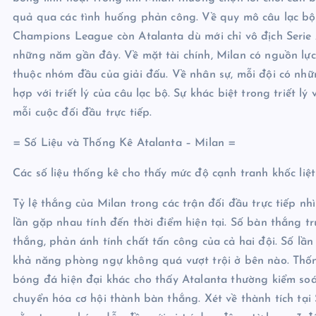
quả qua các tình huống phản công. Về quy mô câu lạc bộ, 
Champions League còn Atalanta dù mới chỉ vô địch Serie 
những năm gần đây. Về mặt tài chính, Milan có nguồn lực 
thuộc nhóm đầu của giải đấu. Về nhân sự, mỗi đội có nhữ
hợp với triết lý của câu lạc bộ. Sự khác biệt trong triết 
mỗi cuộc đối đầu trực tiếp.
= Số Liệu và Thống Kê Atalanta – Milan =
Các số liệu thống kê cho thấy mức độ cạnh tranh khốc liệ
Tỷ lệ thắng của Milan trong các trận đối đầu trực tiếp nh
lần gặp nhau tính đến thời điểm hiện tại. Số bàn thắng t
thắng, phản ánh tính chất tấn công của cả hai đội. Số lần 
khả năng phòng ngự không quá vượt trội ở bên nào. Thống 
bóng đá hiện đại khác cho thấy Atalanta thường kiểm soá
chuyển hóa cơ hội thành bàn thắng. Xét về thành tích tại