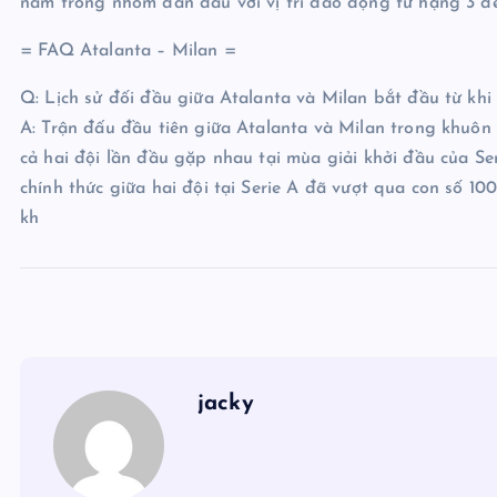
nằm trong nhóm dẫn đầu với vị trí dao động từ hạng 3 đế
= FAQ Atalanta – Milan =
Q: Lịch sử đối đầu giữa Atalanta và Milan bắt đầu từ khi
A: Trận đấu đầu tiên giữa Atalanta và Milan trong khuôn k
cả hai đội lần đầu gặp nhau tại mùa giải khởi đầu của Ser
chính thức giữa hai đội tại Serie A đã vượt qua con số 1
kh
jacky