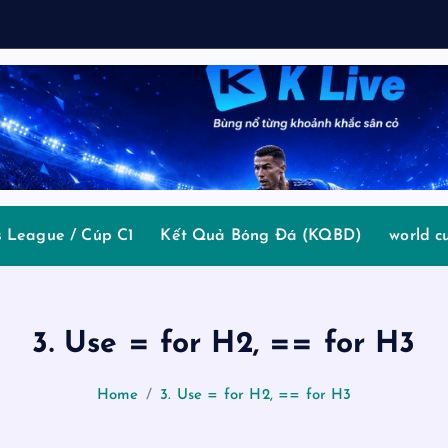
 League / Cúp C1
Kết Quả Bóng Đá (KQBD)
world c
3. Use = for H2, == for H3
Home
3. Use = for H2, == for H3