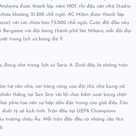
Atalanta được thành lập năm 1907, thi đấu sân nhà Stadio
sức chứa khoảng 21.300 chỗ ngồi. AC Milan được thành lập
azza) với sức chứa hơn 75.000 chỗ ngồi. Cuộc đối đầu này
ỏ Bergamo với đội bóng thành phố lớn Milano, mỗi đội đại
iệt trong lịch sử bóng đá Ý.
 đáng nhớ trong lịch sử Serie A. Dưới đây là những trận
đậm tại sân nhà, nơi hàng công của đội chủ nhà bùng nổ
iến thắng tại San Siro với lối chơi kiểm soát bóng chặt
hai phía tạo nên sự hấp dẫn đặc trưng của giải đấu. Các
đuổi tỷ số kịch tính. Trận đấu tại UEFA Champions
u trường châu Âu. Mỗi trận đấu đều có những cầu thủ
ộ.