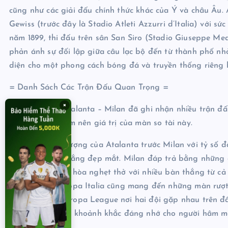
cũng như các giải đấu chính thức khác của Ý và châu Âu. 
Gewiss (trước đây là Stadio Atleti Azzurri d’Italia) với 
năm 1899, thi đấu trên sân San Siro (Stadio Giuseppe Me
phản ánh sự đối lập giữa câu lạc bộ đến từ thành phố nh
diện cho một phong cách bóng đá và truyền thống riêng b
= Danh Sách Các Trận Đấu Quan Trọng =
×
Cuộc đối đầu Atalanta – Milan đã ghi nhận nhiều trận đấu
đấu tiêu biểu làm nên giá trị của màn so tài này.
Trận thắng ấn tượng của Atalanta trước Milan với tỷ số 
với nhiều bàn thắng đẹp mắt. Milan đáp trả bằng những ch
chẽ. Những trận hòa nghẹt thở với nhiều bàn thắng từ cả 
trận đấu tại Coppa Italia cũng mang đến những màn rượt 
League hoặc Europa League nơi hai đội gặp nhau trên đấ
xuất sắc tạo nên khoảnh khắc đáng nhớ cho người hâm m