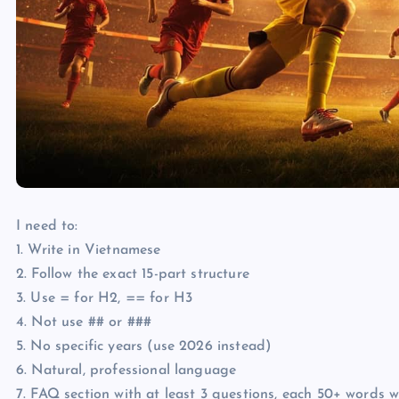
I need to:
1. Write in Vietnamese
2. Follow the exact 15-part structure
3. Use = for H2, == for H3
4. Not use ## or ###
5. No specific years (use 2026 instead)
6. Natural, professional language
7. FAQ section with at least 3 questions, each 50+ words w