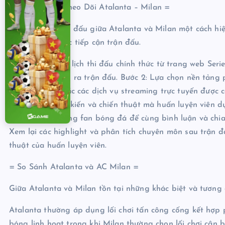
= Hướng Dẫn Theo Dõi Atalanta – Milan =
Để theo dõi trận đấu giữa Atalanta và Milan một cách hi
bản và cách thức tiếp cận trận đấu.
Bước 1: Xác định lịch thi đấu chính thức từ trang web Ser
và địa điểm diễn ra trận đấu. Bước 2: Lựa chọn nền tảng 
hình trả tiền hoặc các dịch vụ streaming trực tuyến được
đội, đội hình dự kiến và chiến thuật mà huấn luyện viên d
gia các cộng đồng fan bóng đá để cùng bình luận và chia 
Xem lại các highlight và phân tích chuyên môn sau trận đ
thuật của huấn luyện viên.
= So Sánh Atalanta và AC Milan =
Giữa Atalanta và Milan tồn tại những khác biệt và tương
Atalanta thường áp dụng lối chơi tấn công cống kết hợp 
bóng linh hoạt trong khi Milan thường chọn lối chơi cân