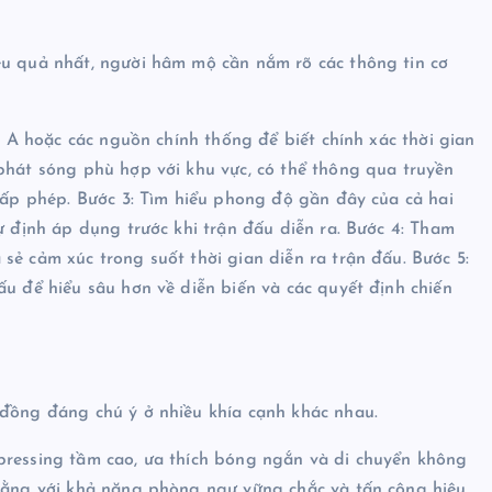
ệu quả nhất, người hâm mộ cần nắm rõ các thông tin cơ
ie A hoặc các nguồn chính thống để biết chính xác thời gian
phát sóng phù hợp với khu vực, có thể thông qua truyền
 cấp phép. Bước 3: Tìm hiểu phong độ gần đây của cả hai
ự định áp dụng trước khi trận đấu diễn ra. Bước 4: Tham
sẻ cảm xúc trong suốt thời gian diễn ra trận đấu. Bước 5:
ấu để hiểu sâu hơn về diễn biến và các quyết định chiến
 đồng đáng chú ý ở nhiều khía cạnh khác nhau.
pressing tầm cao, ưa thích bóng ngắn và di chuyển không
 bằng với khả năng phòng ngự vững chắc và tấn công hiệu