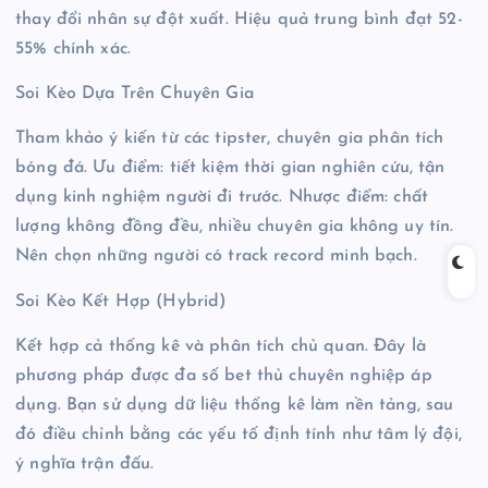
thay đổi nhân sự đột xuất. Hiệu quả trung bình đạt 52-
55% chính xác.
Soi Kèo Dựa Trên Chuyên Gia
Tham khảo ý kiến từ các tipster, chuyên gia phân tích
bóng đá. Ưu điểm: tiết kiệm thời gian nghiên cứu, tận
dụng kinh nghiệm người đi trước. Nhược điểm: chất
lượng không đồng đều, nhiều chuyên gia không uy tín.
Nên chọn những người có track record minh bạch.
Soi Kèo Kết Hợp (Hybrid)
Kết hợp cả thống kê và phân tích chủ quan. Đây là
phương pháp được đa số bet thủ chuyên nghiệp áp
dụng. Bạn sử dụng dữ liệu thống kê làm nền tảng, sau
đó điều chỉnh bằng các yếu tố định tính như tâm lý đội,
ý nghĩa trận đấu.