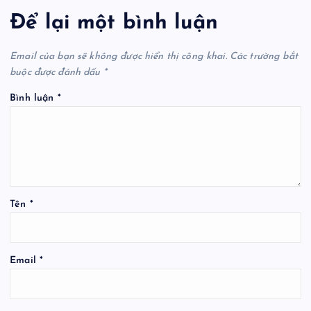
Để lại một bình luận
Email của bạn sẽ không được hiển thị công khai.
Các trường bắt
buộc được đánh dấu
*
Bình luận
*
Tên
*
Email
*