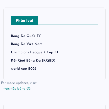
Phân loại
Bóng Đá Quốc Tế
Bóng Đá Việt Nam
Champions League / Cúp C1
Kết Quả Bóng Đá (KQBD)
world cup 2026
For more updates, visit
trực tiếp bóng đá