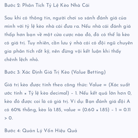
Bước 2: Phân Tích Tỷ Lệ Kèo Nhà Cái
Sau khi có thông tin, người chơi so sánh đánh giá của
mình với tỷ lệ kèo nhà cái đưa ra. Nếu nhà cái đánh giá
thấp hơn bạn về một cửa cược nào đó, đó có thể là kèo
có giá trị. Tuy nhiên, cần lưu ý nhà cái có đội ngũ chuyên
gia phân tích rất kỹ, nên đừng vội kết luận khi thấy
chênh lệch nhỏ.
Bước 3: Xác Định Giá Trị Kèo (Value Betting)
Giá trị kèo được tính theo công thức: Value = (Xác suất
ước tính × Tỷ lệ kèo decimal) – 1. Nếu kết quả lớn hơn 0,
kèo đó được coi là có giá trị. Ví dụ: Bạn đánh giá đội A
có 60% thắng, kèo là 1.85, value = (0.60 × 1.85) – 1 = 0.11
> 0.
Bước 4: Quản Lý Vốn Hiệu Quả