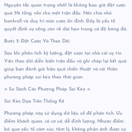
Nguyên tắc quan trọng nhất là không bao giờ đặt cược
quá 5% tổng vốn cho một trận đấu. Nên chia nhỏ
bankroll và duy trì mức cược ổn định. Đây là yếu tố
quyết định sự sống còn về dài hạn trong cá độ bóng đá.
Bước 5: Đặt Cược Và Theo Dõi
Sau khi phân tích kỹ lưỡng, đặt cược tại nhà cái uy tín.
Việc theo dõi diễn biến trận đấu và ghi chép lại kết quả
giúp bạn đánh giá hiệu quả chiến thuật và cải thiện
phương pháp soi kèo theo thời gian.
= So Sánh Các Phương Pháp Soi Kèo =
Soi Kèo Dựa Trên Thống Kê
Phương pháp này sử dụng dữ liệu số để phân tích. Ưu
điểm: khách quan, có cơ sở, dễ định lượng. Nhược điểm:
bỏ qua yếu tố cảm xúc, tâm lý, không phản ánh được sự