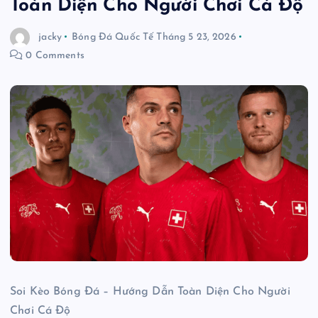
Toàn Diện Cho Người Chơi Cá Độ
jacky
Bóng Đá Quốc Tế
Tháng 5 23, 2026
0 Comments
Soi Kèo Bóng Đá – Hướng Dẫn Toàn Diện Cho Người
Chơi Cá Độ