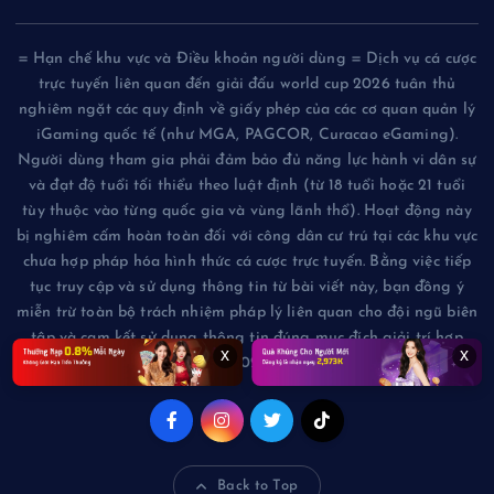
= Hạn chế khu vực và Điều khoản người dùng = Dịch vụ cá cược
trực tuyến liên quan đến giải đấu world cup 2026 tuân thủ
nghiêm ngặt các quy định về giấy phép của các cơ quan quản lý
iGaming quốc tế (như MGA, PAGCOR, Curacao eGaming).
Người dùng tham gia phải đảm bảo đủ năng lực hành vi dân sự
và đạt độ tuổi tối thiểu theo luật định (từ 18 tuổi hoặc 21 tuổi
tùy thuộc vào từng quốc gia và vùng lãnh thổ). Hoạt động này
bị nghiêm cấm hoàn toàn đối với công dân cư trú tại các khu vực
chưa hợp pháp hóa hình thức cá cược trực tuyến. Bằng việc tiếp
tục truy cập và sử dụng thông tin từ bài viết này, bạn đồng ý
miễn trừ toàn bộ trách nhiệm pháp lý liên quan cho đội ngũ biên
tập và cam kết sử dụng thông tin đúng mục đích giải trí hợp
x
x
pháp. Copyright © 2026 klive | Powered by
Back to Top