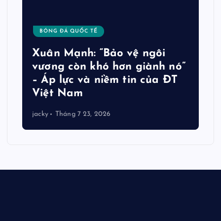
BÓNG ĐÁ QUỐC TẾ
Xuân Mạnh: “Bảo vệ ngôi
vương còn khó hơn giành nó”
– Áp lực và niềm tin của ĐT
Việt Nam
jacky
Tháng 7 23, 2026