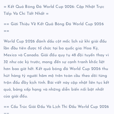
= Kết Quả Bóng Đá World Cup 2026: Cập Nhật Trực
Tiếp Và Chi Tiết Nhất =
== Giới Thiệu Về Kết Quả Bóng Đá World Cup 2026
==
World Cup 2026 đánh dấu cột mốc lịch sử khi giải đấu
lần đầu tiên được tổ chức tại ba quốc gia: Hoa Kỳ,
Mexico và Canada. Giải đấu quy tụ 48 đội tuyển thay vì
32 như các kỳ trước, mang đến sự cạnh tranh khốc liệt
hơn bao giờ hết. Kết quả bóng đá World Cup 2026 thu
hút hàng tỷ người hâm mộ trên toàn cầu theo dõi từng
trận đấu đầy kịch tính. Bài viết này cập nhật liên tục kết
quả, bảng xếp hạng và những diễn biến nổi bật nhất
của giải đấu.
== Cấu Trúc Giải Đấu Và Lịch Thi Đấu World Cup 2026
==