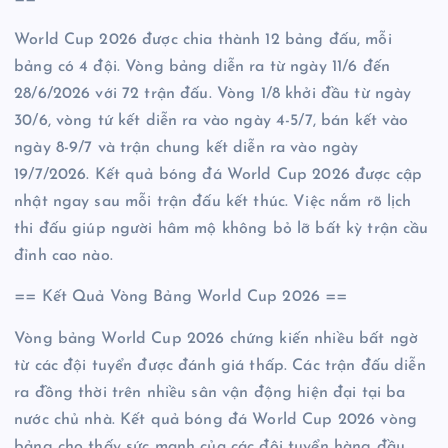
World Cup 2026 được chia thành 12 bảng đấu, mỗi
bảng có 4 đội. Vòng bảng diễn ra từ ngày 11/6 đến
28/6/2026 với 72 trận đấu. Vòng 1/8 khởi đầu từ ngày
30/6, vòng tứ kết diễn ra vào ngày 4-5/7, bán kết vào
ngày 8-9/7 và trận chung kết diễn ra vào ngày
19/7/2026. Kết quả bóng đá World Cup 2026 được cập
nhật ngay sau mỗi trận đấu kết thúc. Việc nắm rõ lịch
thi đấu giúp người hâm mộ không bỏ lỡ bất kỳ trận cầu
đỉnh cao nào.
== Kết Quả Vòng Bảng World Cup 2026 ==
Vòng bảng World Cup 2026 chứng kiến nhiều bất ngờ
từ các đội tuyển được đánh giá thấp. Các trận đấu diễn
ra đồng thời trên nhiều sân vận động hiện đại tại ba
nước chủ nhà. Kết quả bóng đá World Cup 2026 vòng
bảng cho thấy sức mạnh của các đội tuyển hàng đầu