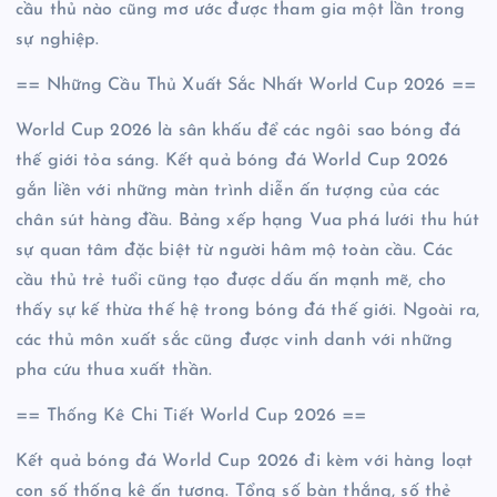
cầu thủ nào cũng mơ ước được tham gia một lần trong
sự nghiệp.
== Những Cầu Thủ Xuất Sắc Nhất World Cup 2026 ==
World Cup 2026 là sân khấu để các ngôi sao bóng đá
thế giới tỏa sáng. Kết quả bóng đá World Cup 2026
gắn liền với những màn trình diễn ấn tượng của các
chân sút hàng đầu. Bảng xếp hạng Vua phá lưới thu hút
sự quan tâm đặc biệt từ người hâm mộ toàn cầu. Các
cầu thủ trẻ tuổi cũng tạo được dấu ấn mạnh mẽ, cho
thấy sự kế thừa thế hệ trong bóng đá thế giới. Ngoài ra,
các thủ môn xuất sắc cũng được vinh danh với những
pha cứu thua xuất thần.
== Thống Kê Chi Tiết World Cup 2026 ==
Kết quả bóng đá World Cup 2026 đi kèm với hàng loạt
con số thống kê ấn tượng. Tổng số bàn thắng, số thẻ