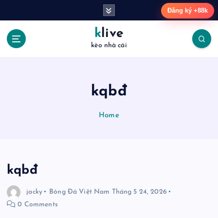
S
Đăng ký +88k
k
i
klive
p
kèo nhà cái
t
o
c
o
kqbđ
n
t
Home
e
n
t
kqbđ
jacky
Bóng Đá Việt Nam
Tháng 5 24, 2026
0 Comments