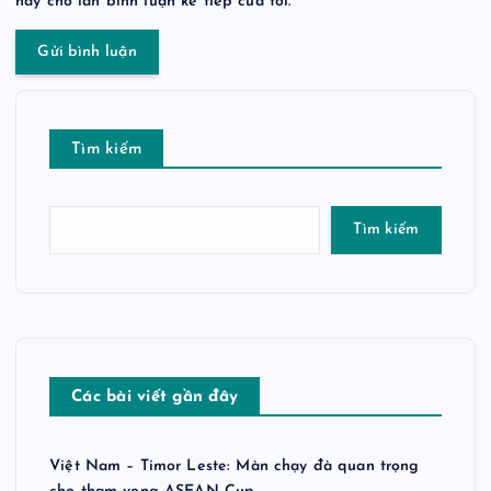
này cho lần bình luận kế tiếp của tôi.
Tìm kiếm
Tìm kiếm
Các bài viết gần đây
Việt Nam – Timor Leste: Màn chạy đà quan trọng