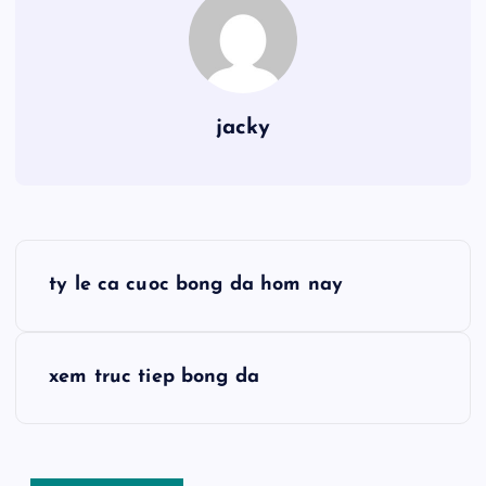
jacky
Đ
ty le ca cuoc bong da hom nay
i
ề
xem truc tiep bong da
u
h