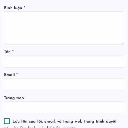
Bình luận
*
Tên
*
Email
*
Trang web
Lưu tên của tôi, email, và trang web trong trình duyệt