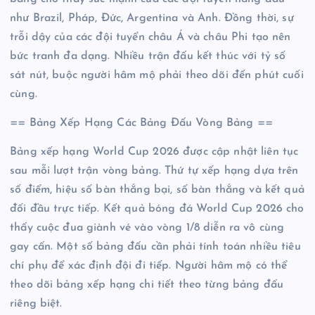
như Brazil, Pháp, Đức, Argentina và Anh. Đồng thời, sự
trỗi dậy của các đội tuyển châu Á và châu Phi tạo nên
bức tranh đa dạng. Nhiều trận đấu kết thúc với tỷ số
sát nút, buộc người hâm mộ phải theo dõi đến phút cuối
cùng.
== Bảng Xếp Hạng Các Bảng Đấu Vòng Bảng ==
Bảng xếp hạng World Cup 2026 được cập nhật liên tục
sau mỗi lượt trận vòng bảng. Thứ tự xếp hạng dựa trên
số điểm, hiệu số bàn thắng bại, số bàn thắng và kết quả
đối đầu trực tiếp. Kết quả bóng đá World Cup 2026 cho
thấy cuộc đua giành vé vào vòng 1/8 diễn ra vô cùng
gay cấn. Một số bảng đấu cần phải tính toán nhiều tiêu
chí phụ để xác định đội đi tiếp. Người hâm mộ có thể
theo dõi bảng xếp hạng chi tiết theo từng bảng đấu
riêng biệt.