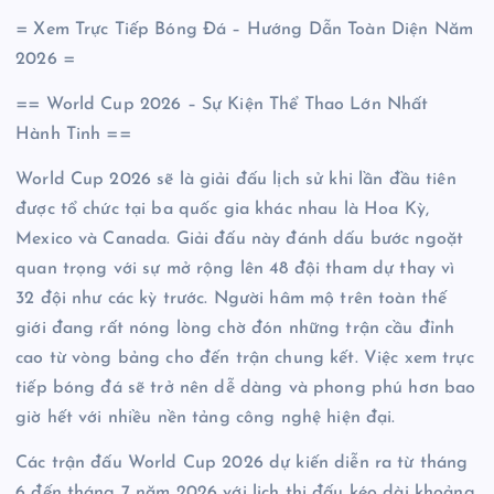
= Xem Trực Tiếp Bóng Đá – Hướng Dẫn Toàn Diện Năm
2026 =
== World Cup 2026 – Sự Kiện Thể Thao Lớn Nhất
Hành Tinh ==
World Cup 2026 sẽ là giải đấu lịch sử khi lần đầu tiên
được tổ chức tại ba quốc gia khác nhau là Hoa Kỳ,
Mexico và Canada. Giải đấu này đánh dấu bước ngoặt
quan trọng với sự mở rộng lên 48 đội tham dự thay vì
32 đội như các kỳ trước. Người hâm mộ trên toàn thế
giới đang rất nóng lòng chờ đón những trận cầu đỉnh
cao từ vòng bảng cho đến trận chung kết. Việc xem trực
tiếp bóng đá sẽ trở nên dễ dàng và phong phú hơn bao
giờ hết với nhiều nền tảng công nghệ hiện đại.
Các trận đấu World Cup 2026 dự kiến diễn ra từ tháng
6 đến tháng 7 năm 2026 với lịch thi đấu kéo dài khoảng