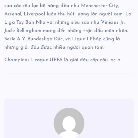
của các câu lạc bộ hàng đầu như Manchester City,
Arsenal, Liverpool luôn thu hút lượng lớn người xem. La
Liga Tây Ban Nha với những siêu sao như Vinicius Jr,
Jude Bellingham mang đến những trận đấu mãn nhãn.
Serie A Ý, Bundesliga Đức, và Ligue 1 Pháp cũng là
những giải đấu được nhiều người quan tâm.
Champions League UEFA là giải đấu cấp câu lạc b