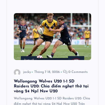
jacky
Tháng 7 18, 2026
0 Comments
Wollongong Wolves U20 1-1 SD
Raiders U20: Chia điểm nghẹt thở tại
vòng 24 Npl Nsw U20
Wollongong Wolves U20 1-1 SD Raiders U20: Chia
điểm nghẹt thở tại vòng 24 Npl Nsw U20 Trận