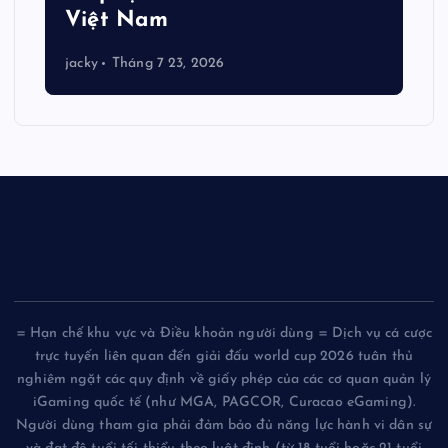
Việt Nam
jacky
Tháng 7 23, 2026
= Hạn chế khu vực và Điều khoản người dùng = Dịch vụ cá cược
trực tuyến liên quan đến giải đấu world cup 2026 tuân thủ
nghiêm ngặt các quy định về giấy phép của các cơ quan quản lý
iGaming quốc tế (như MGA, PAGCOR, Curacao eGaming).
Người dùng tham gia phải đảm bảo đủ năng lực hành vi dân sự