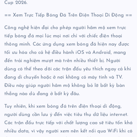
Cup 2026.
== Xem Trực Tiếp Bóng Đá Trên Điện Thoại Di Động ==
Công nghệ hiện đại cho phép người hâm mộ xem trực
tiếp bóng đá mọi lúc mọi nơi chỉ với chiếc điện thoại
thông minh. Các ứng dụng xem bóng đá hiện nay được
tối ưu hóa cho cả hệ điều hành iOS và Android, mang
đến trải nghiệm mượt mà trên nhiều thiết bị. Người
dùng có thể theo dõi các trận đấu yêu thích ngay cả khi
đang di chuyển hoặc ở nơi không có máy tính và TV.
Điều này giúp người hâm mộ không bỏ lỡ bất kỳ bàn
thắng nào dù đang ở bất kỳ đâu.
Tuy nhiên, khi xem bóng đá trên điện thoại di động,
người dùng cần lưu ý đến việc tiêu thụ dữ liệu internet.
Các trận đấu trực tiếp với chất lượng cao sẽ tiêu tốn khá
nhiều data, vì vậy người xem nên kết nối qua WiFi khi có