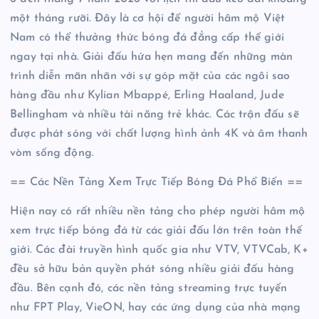
một tháng rưỡi. Đây là cơ hội để người hâm mộ Việt
Nam có thể thưởng thức bóng đá đẳng cấp thế giới
ngay tại nhà. Giải đấu hứa hẹn mang đến những màn
trình diễn mãn nhãn với sự góp mặt của các ngôi sao
hàng đầu như Kylian Mbappé, Erling Haaland, Jude
Bellingham và nhiều tài năng trẻ khác. Các trận đấu sẽ
được phát sóng với chất lượng hình ảnh 4K và âm thanh
vòm sống động.
== Các Nền Tảng Xem Trực Tiếp Bóng Đá Phổ Biến ==
Hiện nay có rất nhiều nền tảng cho phép người hâm mộ
xem trực tiếp bóng đá từ các giải đấu lớn trên toàn thế
giới. Các đài truyền hình quốc gia như VTV, VTVCab, K+
đều sở hữu bản quyền phát sóng nhiều giải đấu hàng
đầu. Bên cạnh đó, các nền tảng streaming trực tuyến
như FPT Play, VieON, hay các ứng dụng của nhà mạng