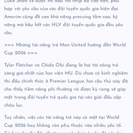
Luke Shaw sẽ được thi đấu với nhịp độ cao hơn, phù
hợp với yêu cầu của các đội tuyển quốc gia hiện đại.
Amorim cũng đề cao khả năng pressing tầm cao, kỹ
năng mà hầu hết các HLV đội tuyển quốc gia đều yêu
cầu.
=== Những tài năng trẻ Man United hướng đến World
Cup 2026 ===
Tyler Fletcher và Chido Obi đang là hai tài năng trẻ
sáng giá nhất của học viện MU. Dù chưa có kinh nghiệm
thi đấu chính thức ở Premier League, hai cầu thủ này đã
cho thấy tiềm năng phi thường và được kỳ vọng sẽ góp
mặt trong đội tuyển trẻ quốc gia tại các giải đấu cấp
châu lục.
Tuy nhiên, việc các tài năng trẻ này có mặt tại World
Cup 2026 hay không còn phụ thuộc vào nhiều yếu tố.