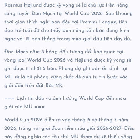
Rasmus Højlund được kỳ vọng sẽ là chủ lực trên hàng
công tuyển Đan Mạch tại World Cup 2026. Sau khoảng
thời gian thích nghi ban đầu tại Premier League, tiền
đạo trẻ tuổi đã cho thấy bản năng săn bàn đáng kinh
ngạc với 12 bàn thắng trong mùa giải đầu tiên đầy đủ.
Đan Mạch nằm ở bảng đấu tương đối khả quan tại
vòng loại World Cup 2026 và Højlund được kỳ vọng sẽ
ghi được ít nhất 5 bàn. Phong độ ghi bàn ổn định tại
MU sẽ là bệ phóng vững chắc để anh tự tin bước vào
giải đấu trên đất Bắc Mỹ.
=== Lịch thi đấu và ảnh hưởng World Cup đến mùa
giải của MU ===
World Cup 2026 diễn ra vào tháng 6 và tháng 7 năm
2026, trùng với giai đoạn tiền mùa giải 2026-2027. Điều
này đồng nghĩa các cầu thủ MU tham dự sẽ thiếu vắng