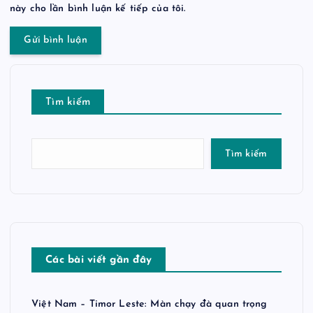
này cho lần bình luận kế tiếp của tôi.
Tìm kiếm
Tìm kiếm
Các bài viết gần đây
Việt Nam – Timor Leste: Màn chạy đà quan trọng