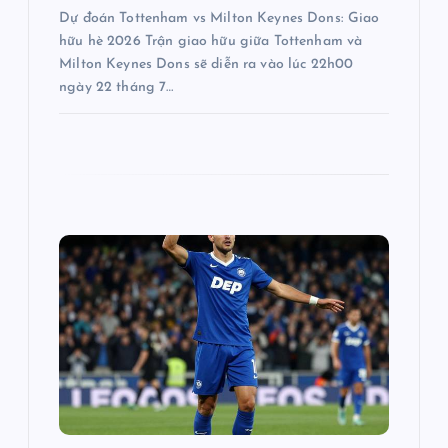
i
Dự đoán Tottenham vs Milton Keynes Dons: Giao
v
hữu hè 2026 Trận giao hữu giữa Tottenham và
Milton Keynes Dons sẽ diễn ra vào lúc 22h00
ngày 22 tháng 7…
i
ế
t