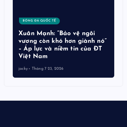
BÓNG ĐÁ QUỐC TẾ
Xuân Mạnh: “Bảo vệ ngôi
vương còn khó hơn giành nó”
– Áp lực và niềm tin của ĐT
Việt Nam
jacky
Tháng 7 23, 2026