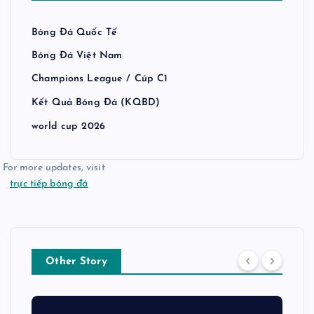
Bóng Đá Quốc Tế
Bóng Đá Việt Nam
Champions League / Cúp C1
Kết Quả Bóng Đá (KQBD)
world cup 2026
For more updates, visit
trực tiếp bóng đá
Other Story