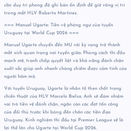
cần duy trì phong độ ghi bàn ổn định để giữ vững vị trí
trong mắt HLV Roberto Martinez.
=== Manuel Ugarte: Tiền vệ phòng ngự của tuyển
Uruguay tại World Cup 2026 ===
Manuel Ugarte chuyển đến MU với kỳ vọng trở thành
mắt xích quan trọng nơi tuyến giữa. Phong cách thi đấu
mạnh mẽ, tranh chấp quyết liệt và khả năng đánh chặn
xuất sắc giúp anh nhanh chóng chiếm được cảm tình của
người hâm mộ.
Với tuyển Uruguay, Ugarte là nhân tố then chốt trong
chiến thuật của HLV Marcelo Bielsa. Anh sẽ đảm nhiệm
vai trò tiền vệ đánh chặn, ngăn cản các đợt tấn công
của đối thủ trước khi bóng đến chân các tiền đạo
Uruguay. Kinh nghiệm thi đấu tại Premier League sẽ là
lợi thế lớn cho Ugarte tại World Cup 2026.