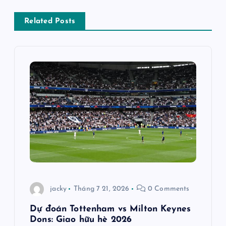
ề
Related Posts
u
h
ư
ớ
n
g
b
jacky
Tháng 7 21, 2026
0 Comments
à
Dự đoán Tottenham vs Milton Keynes
Dons: Giao hữu hè 2026