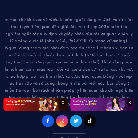
= Hạn chế khu vực và Điều khoản người dùng = Dịch vụ cá cược
trực tuyến liên quan đến giải đấu world cup 2026 tuân thủ
nghiêm ngặt các quy định về giấy phép của các cơ quan quản lý
iGaming quốc tế (như MGA, PAGCOR, Curacao eGaming).
Người dùng tham gia phải đảm bảo đủ năng lực hành vi dân sự
và đạt độ tuổi tối thiểu theo luật định (từ 18 tuổi hoặc 21 tuổi
tùy thuộc vào từng quốc gia và vùng lãnh thổ). Hoạt động này
bị nghiêm cấm hoàn toàn đối với công dân cư trú tại các khu vực
chưa hợp pháp hóa hình thức cá cược trực tuyến. Bằng việc tiếp
tục truy cập và sử dụng thông tin từ bài viết này, bạn đồng ý
miễn trừ toàn bộ trách nhiệm pháp lý liên quan cho đội ngũ biên
tập và cam kết sử dụng thông tin đúng mục đích giải trí hợp
x
x
pháp. Copyright © 2026 klive | Powered by