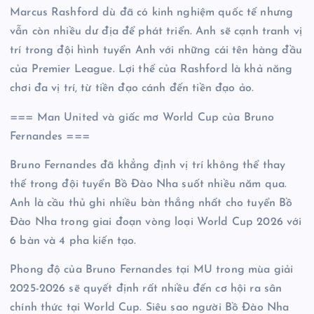
Marcus Rashford dù đã có kinh nghiệm quốc tế nhưng
vẫn còn nhiều dư địa để phát triển. Anh sẽ cạnh tranh vị
trí trong đội hình tuyển Anh với những cái tên hàng đầu
của Premier League. Lợi thế của Rashford là khả năng
chơi đa vị trí, từ tiền đạo cánh đến tiền đạo ảo.
=== Man United và giấc mơ World Cup của Bruno
Fernandes ===
Bruno Fernandes đã khẳng định vị trí không thể thay
thế trong đội tuyển Bồ Đào Nha suốt nhiều năm qua.
Anh là cầu thủ ghi nhiều bàn thắng nhất cho tuyển Bồ
Đào Nha trong giai đoạn vòng loại World Cup 2026 với
6 bàn và 4 pha kiến tạo.
Phong độ của Bruno Fernandes tại MU trong mùa giải
2025-2026 sẽ quyết định rất nhiều đến cơ hội ra sân
chính thức tại World Cup. Siêu sao người Bồ Đào Nha