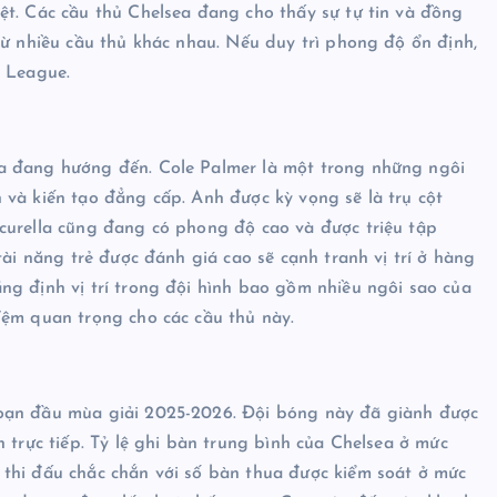
ệt. Các cầu thủ Chelsea đang cho thấy sự tự tin và đồng
từ nhiều cầu thủ khác nhau. Nếu duy trì phong độ ổn định,
r League.
=
a đang hướng đến. Cole Palmer là một trong những ngôi
và kiến tạo đẳng cấp. Anh được kỳ vọng sẽ là trụ cột
curella cũng đang có phong độ cao và được triệu tập
tài năng trẻ được đánh giá cao sẽ cạnh tranh vị trí ở hàng
ng định vị trí trong đội hình bao gồm nhiều ngôi sao của
đệm quan trọng cho các cầu thủ này.
đoạn đầu mùa giải 2025-2026. Đội bóng này đã giành được
 trực tiếp. Tỷ lệ ghi bàn trung bình của Chelsea ở mức
thi đấu chắc chắn với số bàn thua được kiểm soát ở mức