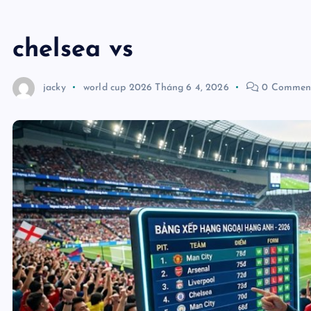
chelsea vs
jacky
world cup 2026
Tháng 6 4, 2026
0 Commen