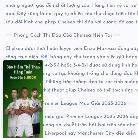
những người gác đền chất lượng cao. Hàng tiền vệ với s
quả. Đây cũng là nơi quy tụ nhiều cầu thủ được triệu tập
sâu đội hình cho phép Chelsea thi đấu với cường độ cao t
== Phong Cách Thi Đấu Của Chelsea Hiện Tại ==
Chelsea dưới thời huấn luyện viên Enzo Maresca đang xâ
công trực diện. Đội bóng này chú trọng vào việc giữ bóng
×
thống chiế thuật 4-2-3-1 hoặc 3-4-2-1 được sử dụng linh h
chuyển không bóng và tạo khoảng trống cho đồng đội. Kh
chơi của Chelsea. Những bàn thắng đẹp từ các tình huống
linh hoạt trong chiế thuật giúp Chelsea có thể thích ứng v
== Chelsea Tại Premier League Mùa Giải 2025-2026 ==
Chelsea đang có mùa giải Premier League 2025-2026 đầy 
có khởi đầu ấn tượng với chuỗi trận bất bại trên sân nh
top như Arsenal, Liverpool hay Manchester City đều diễn