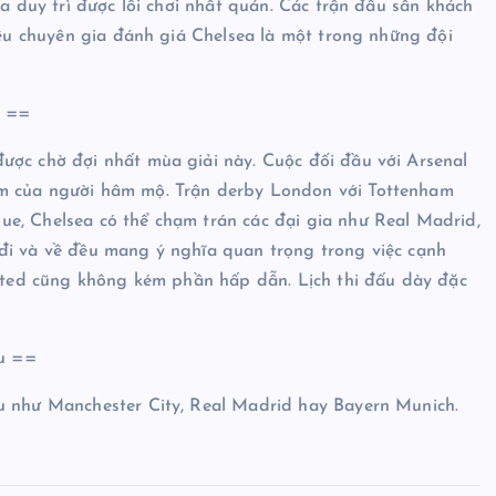
ea duy trì được lối chơi nhất quán. Các trận đấu sân khách
hiều chuyên gia đánh giá Chelsea là một trong những đội
6 ==
ược chờ đợi nhất mùa giải này. Cuộc đối đầu với Arsenal
âm của người hâm mộ. Trận derby London với Tottenham
e, Chelsea có thể chạm trán các đại gia như Real Madrid,
đi và về đều mang ý nghĩa quan trọng trong việc cạnh
nited cũng không kém phần hấp dẫn. Lịch thi đấu dày đặc
u ==
u như Manchester City, Real Madrid hay Bayern Munich.