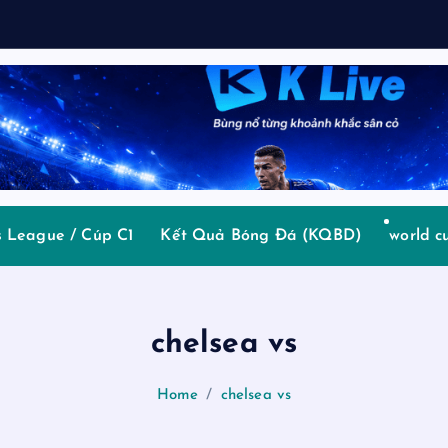
o
 League / Cúp C1
Kết Quả Bóng Đá (KQBD)
world c
chelsea vs
Home
chelsea vs