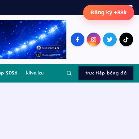
Đăng ký +88k
up 2026
klive.icu
trực tiếp bóng đá