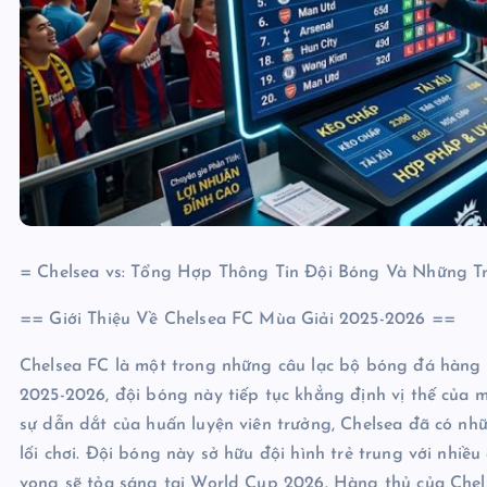
= Chelsea vs: Tổng Hợp Thông Tin Đội Bóng Và Những 
== Giới Thiệu Về Chelsea FC Mùa Giải 2025-2026 ==
Chelsea FC là một trong những câu lạc bộ bóng đá hàng đ
2025-2026, đội bóng này tiếp tục khẳng định vị thế của 
sự dẫn dắt của huấn luyện viên trưởng, Chelsea đã có nhữ
lối chơi. Đội bóng này sở hữu đội hình trẻ trung với nhiều
vọng sẽ tỏa sáng tại World Cup 2026. Hàng thủ của Chels