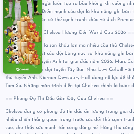
hơn 40.000 chỗ ngồi luôn tạo ra bầu không khí cuồng nhi
đều ở mọi vị trí. Điểm mạnh của đội là khả năng ghi bàn 
Chelsea hoàn toàn có thể cạnh tranh chức vô địch Premie
== Các Cầu Thủ Chelsea Hướng Đến World Cup 2026 =
World Cup 2026 là sân khấu lớn mà nhiều cầu thủ Chelse
sao sáng giá nhất của đội bóng này với khả năng ghi bàn 
trong đội hình tuyển Anh tại giải đấu năm 2026. Marc Cu
thường xuyên lên đội tuyển Tây Ban Nha. Levi Colwill với 
thủ tuyển Anh. Kiernan Dewsbury-Hall đang nỗ lực để khẳ
Tam Sư. Những màn trình diễn tại Chelsea chính là bước 
== Phong Độ Thi Đấu Gần Đây Của Chelsea ==
Chelsea đang có phong độ thi đấu ấn tượng trong giai 
nhiều chiến thắng quan trọng trước các đối thủ cạnh tranh
cao, cho thấy sức mạnh tấn công đáng nể. Hàng thủ cũng 