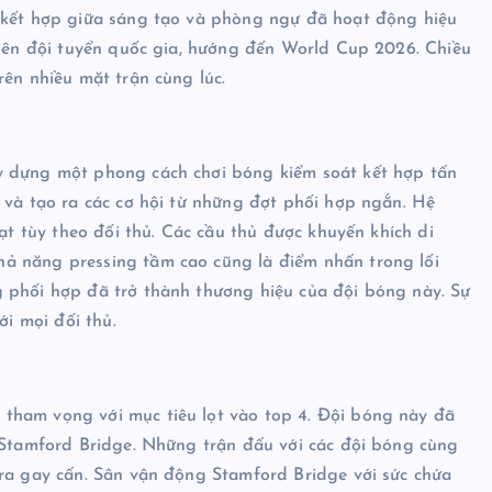
ự kết hợp giữa sáng tạo và phòng ngự đã hoạt động hiệu
 lên đội tuyển quốc gia, hướng đến World Cup 2026. Chiều
rên nhiều mặt trận cùng lúc.
y dựng một phong cách chơi bóng kiểm soát kết hợp tấn
 và tạo ra các cơ hội từ những đợt phối hợp ngắn. Hệ
oạt tùy theo đối thủ. Các cầu thủ được khuyến khích di
ả năng pressing tầm cao cũng là điểm nhấn trong lối
 phối hợp đã trở thành thương hiệu của đội bóng này. Sự
ới mọi đối thủ.
tham vọng với mục tiêu lọt vào top 4. Đội bóng này đã
à Stamford Bridge. Những trận đấu với các đội bóng cùng
 ra gay cấn. Sân vận động Stamford Bridge với sức chứa