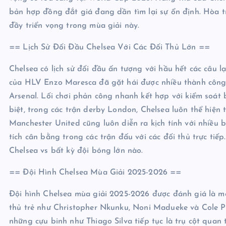
bản hợp đồng đắt giá đang dần tìm lại sự ổn định. Hòa t
đầy triển vọng trong mùa giải này.
== Lịch Sử Đối Đầu Chelsea Với Các Đối Thủ Lớn ==
Chelsea có lịch sử đối đầu ấn tượng với hầu hết các câu 
của HLV Enzo Maresca đã gặt hái được nhiều thành công t
Arsenal. Lối chơi phản công nhanh kết hợp với kiểm soát
biệt, trong các trận derby London, Chelsea luôn thể hiện 
Manchester United cũng luôn diễn ra kịch tính với nhiều
tích cân bằng trong các trận đấu với các đối thủ trực tiế
Chelsea vs bất kỳ đội bóng lớn nào.
== Đội Hình Chelsea Mùa Giải 2025-2026 ==
Đội hình Chelsea mùa giải 2025-2026 được đánh giá là 
thủ trẻ như Christopher Nkunku, Noni Madueke và Cole Pa
những cựu binh như Thiago Silva tiếp tục là trụ cột quan 