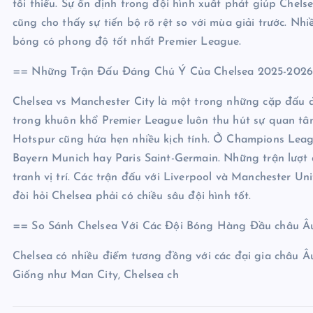
tối thiểu. Sự ổn định trong đội hình xuất phát giúp Chels
cũng cho thấy sự tiến bộ rõ rệt so với mùa giải trước. N
bóng có phong độ tốt nhất Premier League.
== Những Trận Đấu Đáng Chú Ý Của Chelsea 2025-202
Chelsea vs Manchester City là một trong những cặp đấu đ
trong khuôn khổ Premier League luôn thu hút sự quan t
Hotspur cũng hứa hẹn nhiều kịch tính. Ở Champions Leagu
Bayern Munich hay Paris Saint-Germain. Những trận lượt 
tranh vị trí. Các trận đấu với Liverpool và Manchester U
đòi hỏi Chelsea phải có chiều sâu đội hình tốt.
== So Sánh Chelsea Với Các Đội Bóng Hàng Đầu châu Â
Chelsea có nhiều điểm tương đồng với các đại gia châu Â
Giống như Man City, Chelsea ch