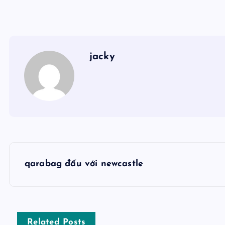
jacky
Đ
qarabag đấu với newcastle
i
ề
Related Posts