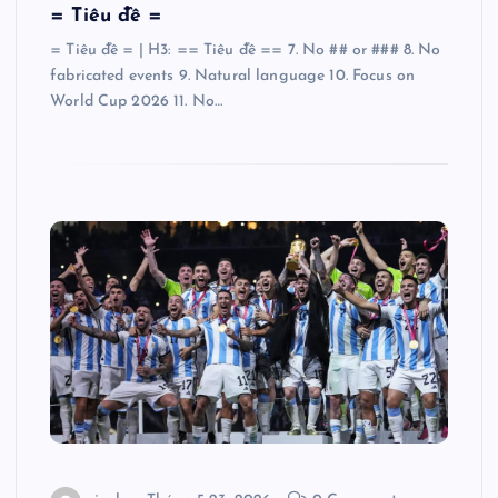
= Tiêu đề =
= Tiêu đề = | H3: == Tiêu đề == 7. No ## or ### 8. No
fabricated events 9. Natural language 10. Focus on
World Cup 2026 11. No…