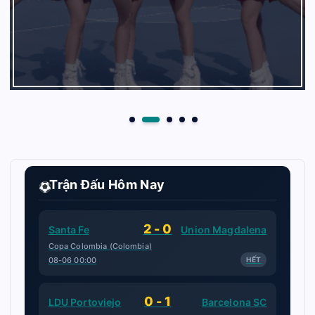
Trận Đấu Hôm Nay
2 - 0
Santa Fe
Union Magdalena
Copa Colombia (Colombia)
08-06 00:00
HẾT
0 - 1
LDU Portoviejo
Barcelona SC