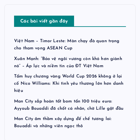
r
a
Các bài viết gần đây
n
Việt Nam – Timor Leste: Màn chạy đà quan trọng
g
cho tham vọng ASEAN Cup
b
Xuân Mạnh: “Bảo vệ ngôi vương còn khó hơn giành
nó” – Áp lực và niềm tin của ĐT Việt Nam
à
Tấm huy chương vàng World Cup 2026 không ở lại
cổ Nico Williams: Khi tình yêu thương lớn hơn danh
i
hiệu
Man City sắp hoàn tất bom tấn 100 triệu euro:
v
Ayyoub Bouaddi đã chốt cá nhân, chờ Lille gật đầu
Man City âm thầm xây dựng đế chế tương lai:
i
Bouaddi và những viên ngọc thô
ế