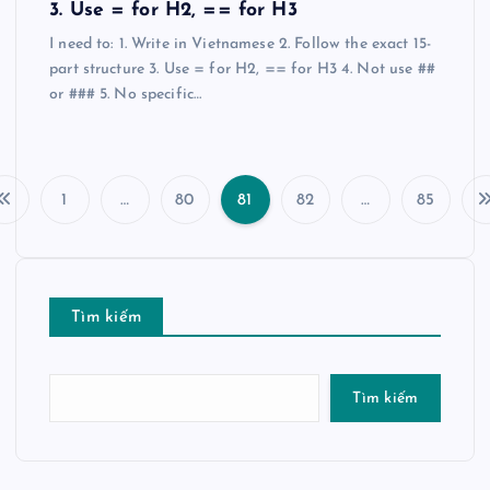
3. Use = for H2, == for H3
I need to: 1. Write in Vietnamese 2. Follow the exact 15-
part structure 3. Use = for H2, == for H3 4. Not use ##
or ### 5. No specific…
1
…
80
81
82
…
85
P
h
Tìm kiếm
â
n
Tìm kiếm
t