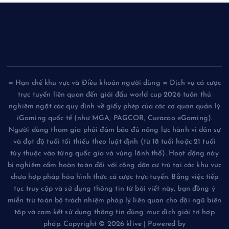
= Hạn chế khu vực và Điều khoản người dùng = Dịch vụ cá cược
trực tuyến liên quan đến giải đấu world cup 2026 tuân thủ
nghiêm ngặt các quy định về giấy phép của các cơ quan quản lý
iGaming quốc tế (như MGA, PAGCOR, Curacao eGaming).
Người dùng tham gia phải đảm bảo đủ năng lực hành vi dân sự
và đạt độ tuổi tối thiểu theo luật định (từ 18 tuổi hoặc 21 tuổi
tùy thuộc vào từng quốc gia và vùng lãnh thổ). Hoạt động này
bị nghiêm cấm hoàn toàn đối với công dân cư trú tại các khu vực
chưa hợp pháp hóa hình thức cá cược trực tuyến. Bằng việc tiếp
tục truy cập và sử dụng thông tin từ bài viết này, bạn đồng ý
miễn trừ toàn bộ trách nhiệm pháp lý liên quan cho đội ngũ biên
tập và cam kết sử dụng thông tin đúng mục đích giải trí hợp
pháp. Copyright © 2026 klive | Powered by