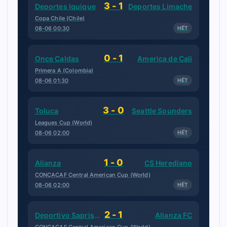
3 - 1
Deportes Iquique
Deportes Limache
Copa Chile (Chile)
08-06 00:30
HẾT
0 - 1
Once Caldas
America de Cali
Primera A (Colombia)
08-06 01:30
HẾT
3 - 0
Toluca
Seattle Sounders
Leagues Cup (World)
08-06 02:00
HẾT
1 - 0
Alianza
CS Herediano
CONCACAF Central American Cup (World)
08-06 02:00
HẾT
2 - 1
Deportivo Saprissa
Alianza FC