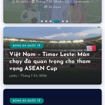
By
By
By
jacky
jacky
jacky
Tháng 7 22, 2026
Tháng 7 23, 2026
Tháng 7 21, 2026
0 Comments
0 Comments
0 Comments
46 views
46 views
47 views
47 views
43 views
61 views
BÓNG ĐÁ QUỐC TẾ
Việt Nam – Timor Leste: Màn
chạy đà quan trọng cho tham
vọng ASEAN Cup
jacky
Tháng 7 24, 2026
BÓNG ĐÁ QUỐC TẾ