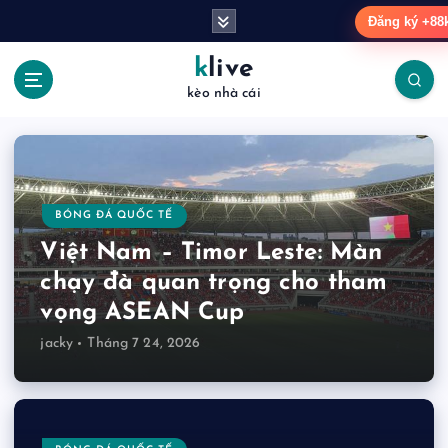
S
Đăng ký +88
k
i
klive
p
kèo nhà cái
t
o
c
o
n
t
BÓNG ĐÁ QUỐC TẾ
e
Việt Nam – Timor Leste: Màn
n
chạy đà quan trọng cho tham
t
vọng ASEAN Cup
jacky
Tháng 7 24, 2026