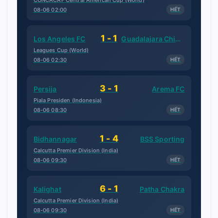
CONCACAF Central American Cup (World)
08-06 02:00
HẾT
1 - 1
Los Angeles FC
Guadalajara Chivas
Leagues Cup (World)
08-06 02:30
HẾT
3 - 1
Persija
Arema FC
Piala Presiden (Indonesia)
08-06 08:30
HẾT
1 - 4
Bidhannagar
BSS Sporting
Calcutta Premier Division (India)
08-06 09:30
HẾT
6 - 1
Kalighat
Patha Chakra
Calcutta Premier Division (India)
08-06 09:30
HẾT