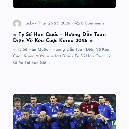
jacky
Tháng 5 23, 2026
0 Comments
= Tỷ Số Hàn Quốc – Hướng Dẫn Toàn
Diện Về Kèo Cược Korea 2026 =
= Tỷ Số Hàn Quốc – Hướng Dẫn Toàn Diện Về Kèo
Cược Korea 2026 = = Mở Đầu – Tỷ Số Hàn Quốc Là
Gì Và Tại Sao Giới…