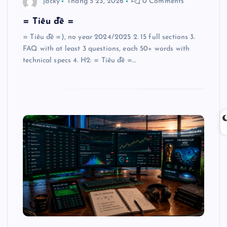
jacky
Tháng 5 23, 2026
0 Comments
= Tiêu đề =
= Tiêu đề =), no year 2024/2025 2. 15 full sections 3.
FAQ with at least 3 questions, each 50+ words with
technical specs 4. H2: = Tiêu đề =…