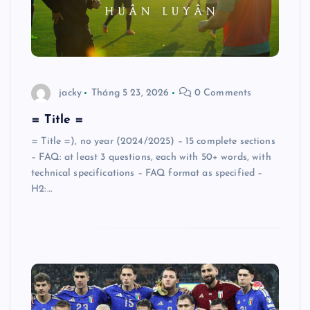
jacky
Tháng 5 23, 2026
0 Comments
= Title =
= Title =), no year (2024/2025) – 15 complete sections
– FAQ: at least 3 questions, each with 50+ words, with
technical specifications – FAQ format as specified –
H2:…