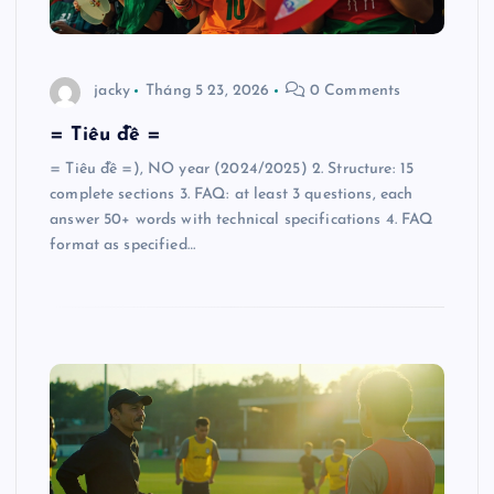
jacky
Tháng 5 23, 2026
0 Comments
= Tiêu đề =
= Tiêu đề =), NO year (2024/2025) 2. Structure: 15
complete sections 3. FAQ: at least 3 questions, each
answer 50+ words with technical specifications 4. FAQ
format as specified…