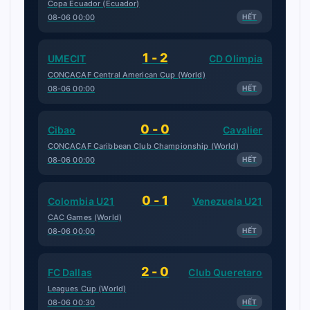
Copa Ecuador (Ecuador)
08-06 00:00
HẾT
1 - 2
UMECIT
CD Olimpia
CONCACAF Central American Cup (World)
08-06 00:00
HẾT
0 - 0
Cibao
Cavalier
CONCACAF Caribbean Club Championship (World)
08-06 00:00
HẾT
0 - 1
Colombia U21
Venezuela U21
CAC Games (World)
08-06 00:00
HẾT
2 - 0
FC Dallas
Club Queretaro
Leagues Cup (World)
08-06 00:30
HẾT