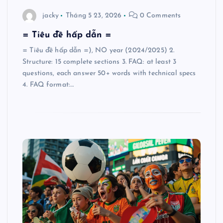
jacky
Tháng 5 23, 2026
0 Comments
= Tiêu đề hấp dẫn =
= Tiêu đề hấp dẫn =), NO year (2024/2025) 2.
Structure: 15 complete sections 3. FAQ: at least 3
questions, each answer 50+ words with technical specs
4. FAQ format:…