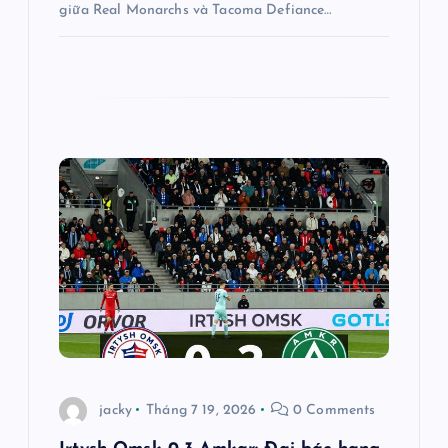
t
giữa Real Monarchs và Tacoma Defiance…
jacky
Tháng 7 19, 2026
0 Comments