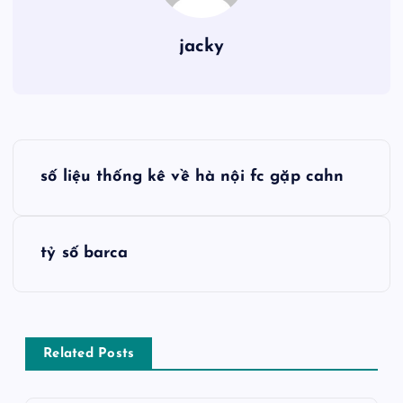
jacky
Đ
số liệu thống kê về hà nội fc gặp cahn
i
ề
tỷ số barca
u
h
Related Posts
ư