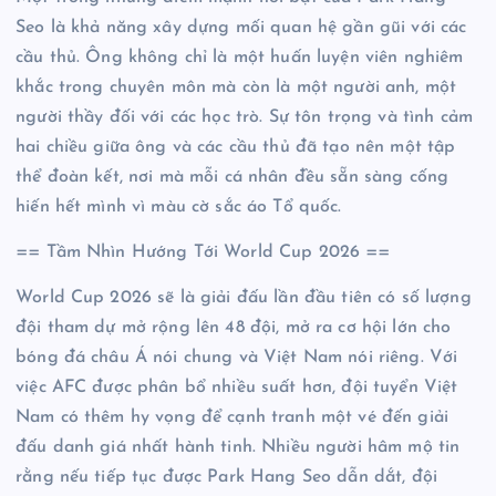
Seo là khả năng xây dựng mối quan hệ gần gũi với các
cầu thủ. Ông không chỉ là một huấn luyện viên nghiêm
khắc trong chuyên môn mà còn là một người anh, một
người thầy đối với các học trò. Sự tôn trọng và tình cảm
hai chiều giữa ông và các cầu thủ đã tạo nên một tập
thể đoàn kết, nơi mà mỗi cá nhân đều sẵn sàng cống
hiến hết mình vì màu cờ sắc áo Tổ quốc.
== Tầm Nhìn Hướng Tới World Cup 2026 ==
World Cup 2026 sẽ là giải đấu lần đầu tiên có số lượng
đội tham dự mở rộng lên 48 đội, mở ra cơ hội lớn cho
bóng đá châu Á nói chung và Việt Nam nói riêng. Với
việc AFC được phân bổ nhiều suất hơn, đội tuyển Việt
Nam có thêm hy vọng để cạnh tranh một vé đến giải
đấu danh giá nhất hành tinh. Nhiều người hâm mộ tin
rằng nếu tiếp tục được Park Hang Seo dẫn dắt, đội