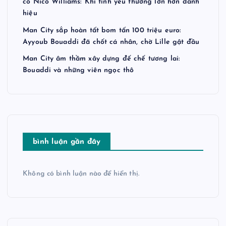
cổ Nico Williams: Khi tình yêu thương lớn hơn danh
hiệu
Man City sắp hoàn tất bom tấn 100 triệu euro:
Ayyoub Bouaddi đã chốt cá nhân, chờ Lille gật đầu
Man City âm thầm xây dựng đế chế tương lai:
Bouaddi và những viên ngọc thô
bình luận gần đây
Không có bình luận nào để hiển thị.