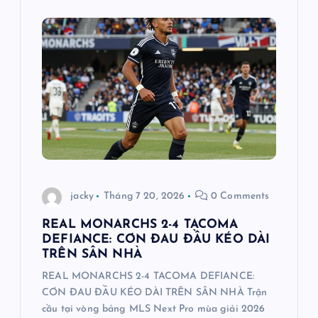
ớ
n
g
b
à
i
jacky
Tháng 7 20, 2026
0 Comments
v
REAL MONARCHS 2-4 TACOMA
DEFIANCE: CƠN ĐAU ĐẦU KÉO DÀI
i
TRÊN SÂN NHÀ
REAL MONARCHS 2-4 TACOMA DEFIANCE:
ế
CƠN ĐAU ĐẦU KÉO DÀI TRÊN SÂN NHÀ Trận
cầu tại vòng bảng MLS Next Pro mùa giải 2026