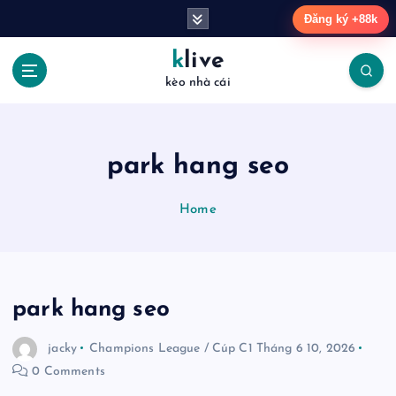
S
Đăng ký +88k
k
i
klive
p
kèo nhà cái
t
o
c
o
park hang seo
n
t
Home
e
n
t
park hang seo
jacky
Champions League / Cúp C1
Tháng 6 10, 2026
0 Comments