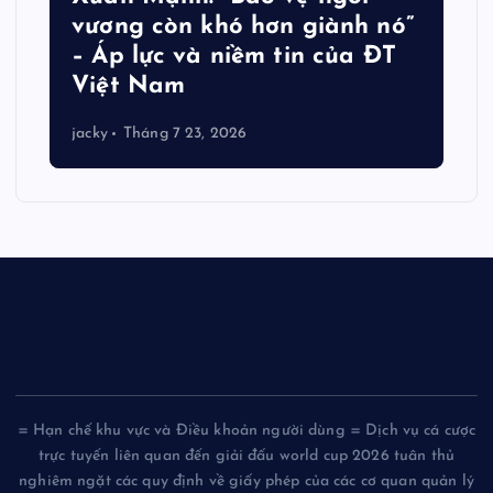
vương còn khó hơn giành nó”
– Áp lực và niềm tin của ĐT
Việt Nam
jacky
Tháng 7 23, 2026
= Hạn chế khu vực và Điều khoản người dùng = Dịch vụ cá cược
trực tuyến liên quan đến giải đấu world cup 2026 tuân thủ
nghiêm ngặt các quy định về giấy phép của các cơ quan quản lý