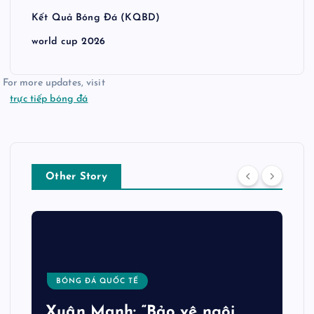
Kết Quả Bóng Đá (KQBD)
world cup 2026
For more updates, visit
trực tiếp bóng đá
Other Story
BÓNG ĐÁ QUỐC TẾ
Xuân Mạnh: “Bảo vệ ngôi