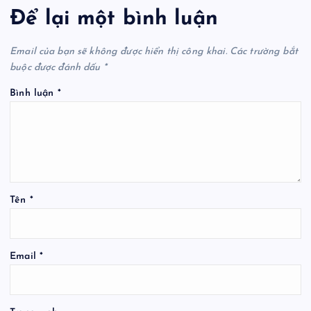
Để lại một bình luận
Email của bạn sẽ không được hiển thị công khai.
Các trường bắt
buộc được đánh dấu
*
Bình luận
*
Tên
*
Email
*