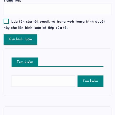
Trang web
Lưu tên của tôi, email, và trang web trong trình duyệt
này cho lần bình luận kế tiếp của tôi.
Tìm kiếm
Tìm kiếm