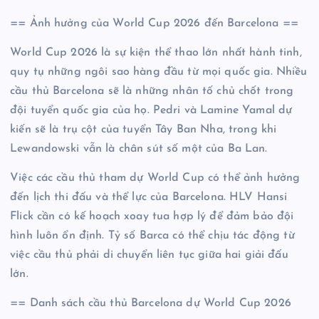
== Ảnh hưởng của World Cup 2026 đến Barcelona ==
World Cup 2026 là sự kiện thể thao lớn nhất hành tinh,
quy tụ những ngôi sao hàng đầu từ mọi quốc gia. Nhiều
cầu thủ Barcelona sẽ là những nhân tố chủ chốt trong
đội tuyển quốc gia của họ. Pedri và Lamine Yamal dự
kiến sẽ là trụ cột của tuyển Tây Ban Nha, trong khi
Lewandowski vẫn là chân sút số một của Ba Lan.
Việc các cầu thủ tham dự World Cup có thể ảnh hưởng
đến lịch thi đấu và thể lực của Barcelona. HLV Hansi
Flick cần có kế hoạch xoay tua hợp lý để đảm bảo đội
hình luôn ổn định. Tỷ số Barca có thể chịu tác động từ
việc cầu thủ phải di chuyển liên tục giữa hai giải đấu
lớn.
== Danh sách cầu thủ Barcelona dự World Cup 2026