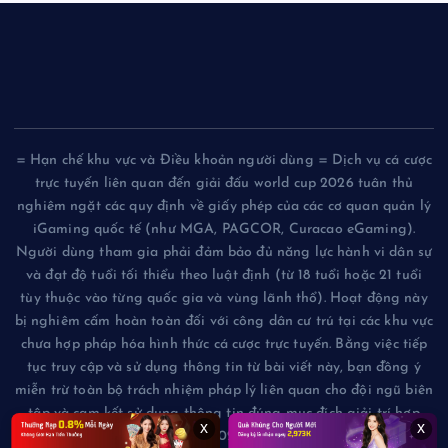
= Hạn chế khu vực và Điều khoản người dùng = Dịch vụ cá cược
trực tuyến liên quan đến giải đấu world cup 2026 tuân thủ
nghiêm ngặt các quy định về giấy phép của các cơ quan quản lý
iGaming quốc tế (như MGA, PAGCOR, Curacao eGaming).
Người dùng tham gia phải đảm bảo đủ năng lực hành vi dân sự
và đạt độ tuổi tối thiểu theo luật định (từ 18 tuổi hoặc 21 tuổi
tùy thuộc vào từng quốc gia và vùng lãnh thổ). Hoạt động này
bị nghiêm cấm hoàn toàn đối với công dân cư trú tại các khu vực
chưa hợp pháp hóa hình thức cá cược trực tuyến. Bằng việc tiếp
tục truy cập và sử dụng thông tin từ bài viết này, bạn đồng ý
miễn trừ toàn bộ trách nhiệm pháp lý liên quan cho đội ngũ biên
tập và cam kết sử dụng thông tin đúng mục đích giải trí hợp
x
x
pháp. Copyright © 2026 klive | Powered by