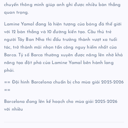
chuyển thông minh giúp anh ghi được nhiều bàn thắng
quan trọng.
Lamine Yamal đang là hiện tượng của bóng đá thế giới
với 12 bàn thắng và 10 đường kiến tạo. Cầu thủ trẻ
người Tây Ban Nha thi đấu trưởng thành vượt xa tuổi
tác, trở thành mũi nhọn tấn công nguy hiểm nhất của
Barca. Tỷ số Barca thường xuyên được nâng lên nhờ khả
năng tạo đột phá của Lamine Yamal bên hành lang
phải.
== Đội hình Barcelona chuẩn bị cho mùa giải 2025-2026
==
Barcelona đang lên kế hoạch cho mùa giải 2025-2026
với nhiều