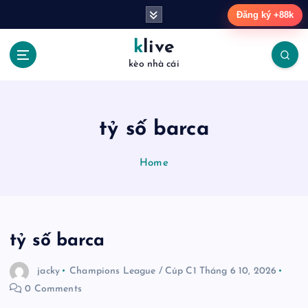
S
Đăng ký +88k
k
i
klive
p
kèo nhà cái
t
o
c
o
tỷ số barca
n
t
Home
e
n
t
tỷ số barca
jacky
Champions League / Cúp C1
Tháng 6 10, 2026
0 Comments