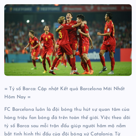
= Tỷ số Barca: Cập nhật Kết quả Barcelona Mới Nhất
Hôm Nay =
FC Barcelona luôn là đội bóng thu hút sự quan tâm của
hàng triệu fan bóng đá trên toàn thế giới. Việc theo dõi
tỷ số Barca sau mỗi trận đấu giúp người hâm mộ nắm
bắt tình hình thi đấu của đội bóng xứ Catalonia. Từ