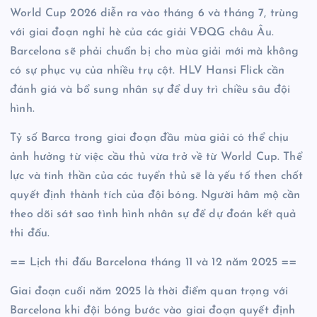
World Cup 2026 diễn ra vào tháng 6 và tháng 7, trùng
với giai đoạn nghỉ hè của các giải VĐQG châu Âu.
Barcelona sẽ phải chuẩn bị cho mùa giải mới mà không
có sự phục vụ của nhiều trụ cột. HLV Hansi Flick cần
đánh giá và bổ sung nhân sự để duy trì chiều sâu đội
hình.
Tỷ số Barca trong giai đoạn đầu mùa giải có thể chịu
ảnh hưởng từ việc cầu thủ vừa trở về từ World Cup. Thể
lực và tinh thần của các tuyển thủ sẽ là yếu tố then chốt
quyết định thành tích của đội bóng. Người hâm mộ cần
theo dõi sát sao tình hình nhân sự để dự đoán kết quả
thi đấu.
== Lịch thi đấu Barcelona tháng 11 và 12 năm 2025 ==
Giai đoạn cuối năm 2025 là thời điểm quan trọng với
Barcelona khi đội bóng bước vào giai đoạn quyết định