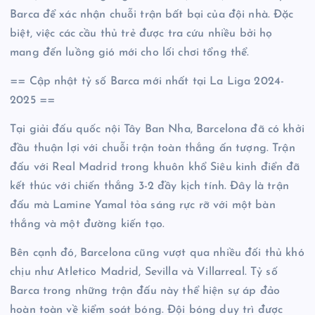
Barca để xác nhận chuỗi trận bất bại của đội nhà. Đặc
biệt, việc các cầu thủ trẻ được tra cứu nhiều bởi họ
mang đến luồng gió mới cho lối chơi tổng thể.
== Cập nhật tỷ số Barca mới nhất tại La Liga 2024-
2025 ==
Tại giải đấu quốc nội Tây Ban Nha, Barcelona đã có khởi
đầu thuận lợi với chuỗi trận toàn thắng ấn tượng. Trận
đấu với Real Madrid trong khuôn khổ Siêu kinh điển đã
kết thúc với chiến thắng 3-2 đầy kịch tính. Đây là trận
đấu mà Lamine Yamal tỏa sáng rực rỡ với một bàn
thắng và một đường kiến tạo.
Bên cạnh đó, Barcelona cũng vượt qua nhiều đối thủ khó
chịu như Atletico Madrid, Sevilla và Villarreal. Tỷ số
Barca trong những trận đấu này thể hiện sự áp đảo
hoàn toàn về kiểm soát bóng. Đội bóng duy trì được