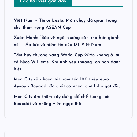
Các bài viết gần đây
Việt Nam – Timor Leste: Màn chạy đà quan trọng
cho tham vọng ASEAN Cup
Xuân Mạnh: “Bảo vệ ngôi vương còn khó hơn giành
nó” – Áp lực và niềm tin của ĐT Việt Nam
Tấm huy chương vàng World Cup 2026 không ở lại
cổ Nico Williams: Khi tình yêu thương lớn hơn danh
hiệu
Man City sắp hoàn tất bom tấn 100 triệu euro:
Ayyoub Bouaddi đã chốt cá nhân, chờ Lille gật đầu
Man City âm thầm xây dựng đế chế tương lai:
Bouaddi và những viên ngọc thô