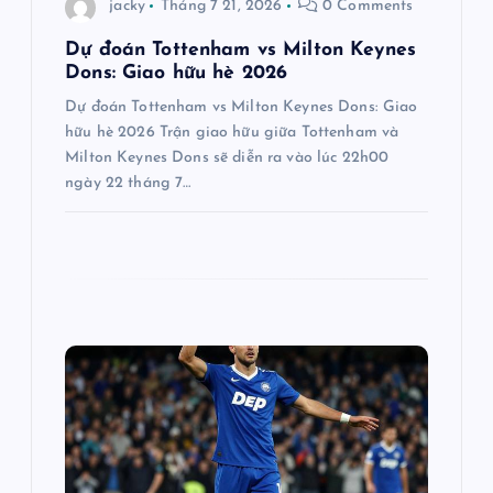
jacky
Tháng 7 21, 2026
0 Comments
à
Dự đoán Tottenham vs Milton Keynes
Dons: Giao hữu hè 2026
i
Dự đoán Tottenham vs Milton Keynes Dons: Giao
v
hữu hè 2026 Trận giao hữu giữa Tottenham và
Milton Keynes Dons sẽ diễn ra vào lúc 22h00
ngày 22 tháng 7…
i
ế
t