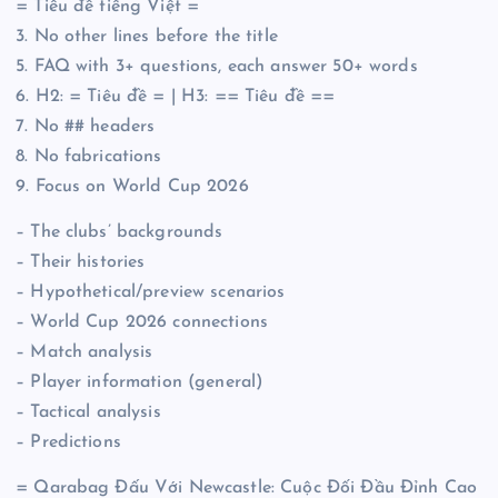
= Tiêu đề tiếng Việt =
3. No other lines before the title
5. FAQ with 3+ questions, each answer 50+ words
6. H2: = Tiêu đề = | H3: == Tiêu đề ==
7. No ## headers
8. No fabrications
9. Focus on World Cup 2026
– The clubs’ backgrounds
– Their histories
– Hypothetical/preview scenarios
– World Cup 2026 connections
– Match analysis
– Player information (general)
– Tactical analysis
– Predictions
= Qarabag Đấu Với Newcastle: Cuộc Đối Đầu Đỉnh Cao