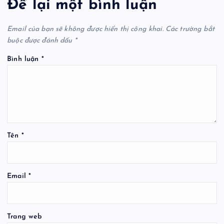
Để lại một bình luận
Email của bạn sẽ không được hiển thị công khai.
Các trường bắt
buộc được đánh dấu
*
Bình luận
*
Tên
*
Email
*
Trang web