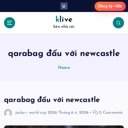
S
Đăng ký +88k
k
i
klive
p
kèo nhà cái
t
o
c
o
qarabag đấu với newcastle
n
t
Home
e
n
t
qarabag đấu với newcastle
jacky
world cup 2026
Tháng 6 4, 2026
0 Comments