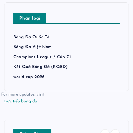
Phân loại
Bóng Đá Quốc Tế
Bóng Đá Việt Nam
Champions League / Cúp C1
Kết Quả Bóng Đá (KQBD)
world cup 2026
For more updates, visit
trực tiếp bóng đá