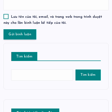
Lưu tên của tôi, email, và trang web trong trình duyệt
này cho lần bình luận kế tiếp của tôi.
Tìm kiếm
Tìm kiếm