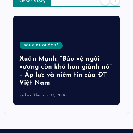
Other Story
BÓNG ĐÁ QUỐC TẾ
Xuân Mạnh: “Bảo vệ ngôi
vương còn khó hơn giành nó”
– Áp lực và niềm tin của ĐT
Việt Nam
jacky
Tháng 7 23, 2026