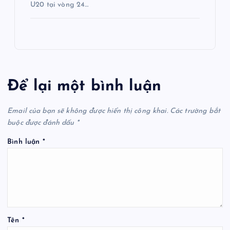
U20 tại vòng 24…
Để lại một bình luận
Email của bạn sẽ không được hiển thị công khai.
Các trường bắt
buộc được đánh dấu
*
Bình luận
*
Tên
*