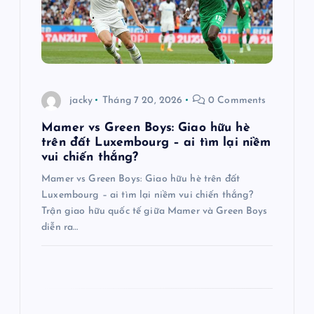
b
à
i
jacky
Tháng 7 20, 2026
0 Comments
v
Mamer vs Green Boys: Giao hữu hè
trên đất Luxembourg – ai tìm lại niềm
i
vui chiến thắng?
Mamer vs Green Boys: Giao hữu hè trên đất
ế
Luxembourg – ai tìm lại niềm vui chiến thắng?
Trận giao hữu quốc tế giữa Mamer và Green Boys
t
diễn ra…