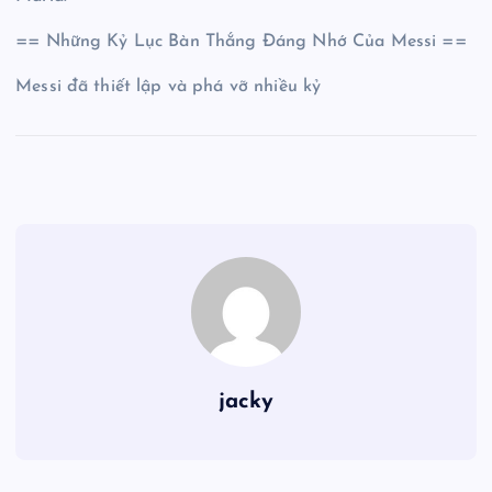
== Những Kỷ Lục Bàn Thắng Đáng Nhớ Của Messi ==
Messi đã thiết lập và phá vỡ nhiều kỷ
jacky