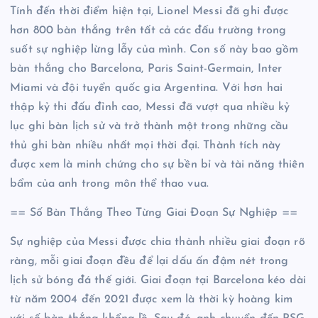
Tính đến thời điểm hiện tại, Lionel Messi đã ghi được
hơn 800 bàn thắng trên tất cả các đấu trường trong
suốt sự nghiệp lừng lẫy của mình. Con số này bao gồm
bàn thắng cho Barcelona, Paris Saint-Germain, Inter
Miami và đội tuyển quốc gia Argentina. Với hơn hai
thập kỷ thi đấu đỉnh cao, Messi đã vượt qua nhiều kỷ
lục ghi bàn lịch sử và trở thành một trong những cầu
thủ ghi bàn nhiều nhất mọi thời đại. Thành tích này
được xem là minh chứng cho sự bền bỉ và tài năng thiên
bẩm của anh trong môn thể thao vua.
== Số Bàn Thắng Theo Từng Giai Đoạn Sự Nghiệp ==
Sự nghiệp của Messi được chia thành nhiều giai đoạn rõ
ràng, mỗi giai đoạn đều để lại dấu ấn đậm nét trong
lịch sử bóng đá thế giới. Giai đoạn tại Barcelona kéo dài
từ năm 2004 đến 2021 được xem là thời kỳ hoàng kim