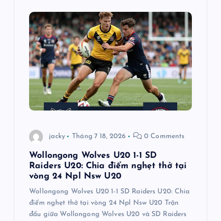
jacky
Tháng 7 18, 2026
0 Comments
Wollongong Wolves U20 1-1 SD
Raiders U20: Chia điểm nghẹt thở tại
vòng 24 Npl Nsw U20
Wollongong Wolves U20 1-1 SD Raiders U20: Chia
điểm nghẹt thở tại vòng 24 Npl Nsw U20 Trận
đấu giữa Wollongong Wolves U20 và SD Raiders