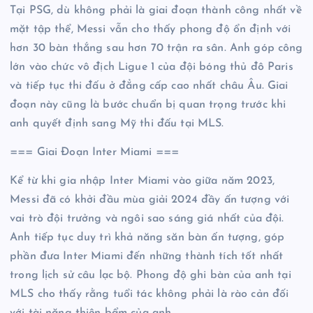
Tại PSG, dù không phải là giai đoạn thành công nhất về
mặt tập thể, Messi vẫn cho thấy phong độ ổn định với
hơn 30 bàn thắng sau hơn 70 trận ra sân. Anh góp công
lớn vào chức vô địch Ligue 1 của đội bóng thủ đô Paris
và tiếp tục thi đấu ở đẳng cấp cao nhất châu Âu. Giai
đoạn này cũng là bước chuẩn bị quan trọng trước khi
anh quyết định sang Mỹ thi đấu tại MLS.
=== Giai Đoạn Inter Miami ===
Kể từ khi gia nhập Inter Miami vào giữa năm 2023,
Messi đã có khởi đầu mùa giải 2024 đầy ấn tượng với
vai trò đội trưởng và ngôi sao sáng giá nhất của đội.
Anh tiếp tục duy trì khả năng săn bàn ấn tượng, góp
phần đưa Inter Miami đến những thành tích tốt nhất
trong lịch sử câu lạc bộ. Phong độ ghi bàn của anh tại
MLS cho thấy rằng tuổi tác không phải là rào cản đối
với tài năng thiên bẩm của anh.